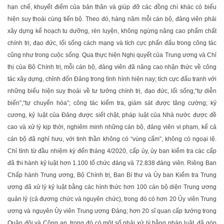
hạn chế, khuyết điểm của bản thân và giúp đỡ các đồng chí khác có biểu
hiện suy thoái cùng tiến bộ. Theo đó, hàng năm mỗi cán bộ, đảng viên phải
xây dựng kế hoạch tu dưỡng, rèn luyện, không ngừng nâng cao phẩm chất
chính trị, đạo đức, lối sống cách mạng và tích cực phấn đấu trong công tác
cũng như trong cuộc sống. Qua thực hiện Nghị quyết của Trung ương và Chỉ
thị của Bộ Chính trị, mỗi cán bộ, đảng viên đã nâng cao nhận thức về công
tác xây dựng, chỉnh đốn Đảng trong tình hình hiện nay; tích cực đấu tranh với
những biểu hiện suy thoái về tư tưởng chính trị, đạo đức, lối sống,“tự diễn
biến”,“tự chuyển hóa”; công tác kiểm tra, giám sát được tăng cường; kỷ
cương, kỷ luật của Đảng được siết chặt, pháp luật của Nhà nước được đề
cao và xử lý kịp thời, nghiêm minh những cán bộ, đảng viên vi phạm, kể cả
cán bộ đã nghỉ hưu, với tinh thần không có “vùng cấm”, không có ngoại lệ.
Chỉ tính từ đầu nhiệm kỳ đến tháng 4/2020, cấp ủy, ủy ban kiểm tra các cấp
đã thi hành kỷ luật hơn 1.100 tổ chức đảng và 72.838 đảng viên. Riêng Ban
Chấp hành Trung ương, Bộ Chính trị, Ban Bí thư và Ủy ban Kiểm tra Trung
ương đã xử lý kỷ luật bằng các hình thức hơn 100 cán bộ diện Trung ương
quản lý (cả đương chức và nguyên chức), trong đó có hơn 20 Ủy viên Trung
ương và nguyên Ủy viên Trung ương Đảng; hơn 20 sĩ quan cấp tướng trong
Quân đội và Công an, trong đó có một số phải xử lý bằng pháp luật, đã góp