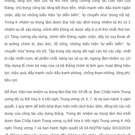
nhũng, lãng phí, tiêu cực và đổi mới, tăng cường công tác Dân vận của
Đảng; chú trọng công tác tổng kết thực tiễn; nhấn mạnh việc đấu tranh ngăn
chặn, đẩy lùi những biểu hiện “
tự diễn biến”, “tự chuyển hóa
” trong nội bộ.
Trong 6 nhiệm vụ trọng tâm được Đại hội xác định trong nhiệm kỳ thì có 2
nhiệm vụ về xây dựng, chỉnh đốn Đảng và được xếp ở vị trí thứ nhất, thứ hai:
(1)
Tăng cường xây dựng, chỉnh đốn Đảng; ngăn chặn, đẩy lùi suy thoái về
tư tưởng chính trị, đạo đức, lối sống, những biểu hiện “
tự diễn biến”, “tự
chuyển hóa
” trong nội bộ. Tập trung xây dựng đội ngũ cán bộ các cấp, nhất
là cấp chiến lược đủ phẩm chất, năng lực và uy tín, ngang tầm nhiệm vụ.
(2)
Xây dựng tổ chức bộ máy của cả hệ thống chính trị tinh gọn, hoạt động hiệu
lực, hiệu quả; đẩy mạnh cuộc đấu tranh phòng, chống tham nhũng, lãng phí,
tiêu cực.
Để thực hiện hai nhiệm vụ trọng tâm Đại hội XII đề ra, Ban Chấp hành Trung
ương đã cụ thể hóa ở 4 Hội nghị Trung ương (4, 6, 7, 8) và ban hành 4 nghị
quyết, 1 quy định để triển khai thực hiện một cách toàn diện, đồng bộ các nội
dung của công tác xây dựng Đảng. Trong đó
nhiệm vụ trọng tâm thứ nhất
được Ban Chấp hành Trung ương cụ thể hóa ở Hội nghị Trung ương 4, Hội
nghị Trung ương 7 và ban hành Nghị quyết số 04-NQ/TW ngày 30/10/2016