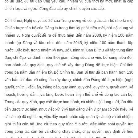
có đủ đức, đủ tài đáp ứng yêu cầu, nhiệm vụ của thời kỳ mới, nhất là cấp
chiến lược và người đứng đầu cấp ủy, chính quyền các cấp.
Có thể nói, Nghị quyết số 26 của Trung ương về công tác cán bộ như là một
Chiến lược cán bộ của Đảng ta trong thời kỳ phát triển mới, bởi nội dung và
nhiệm vụ Nghị quyết đề ra để thực hiện đến năm 2030, kỷ niệm 100 năm
thành lập Đảng và tầm nhìn đến năm 2045, kỷ niệm 100 năm thành lập
nước. Đặc biệt, trong nhiệm kỳ này, Bộ Chính trị, Ban Bí thư đã tập trung lãnh
đạo, chỉ đạo và dành nhiều thời gian, công sức cho việc bổ sung, sửa đổi,
ban hành các quy định, quy chế về xây dựng Đảng để thực hiện. Chỉ tính
trong ba năm đầu nhiệm kỳ, Bộ Chính trị, Ban Bí thư đã ban hành hơn 130
văn bản chỉ đạo về công tác xây dựng, chỉnh đốn Đảng để thực hiện (nghị
quyết, chỉ thị, kết luận, thông báo, quy định, quy chế, quy trình, quyết định, kế
hoạch, hướng dẫn...)
và từng bước hoàn thiện thể chế về công tác cán bộ.
Trong các quy định, quy chế được ban hành, có nhiều nội dung mới, lần đầu
tiên được thực hiện, như: việc xử lý kỷ luật đảng viên vi phạm có thời hiệu, kể
cả cán bộ đã nghỉ hưu; việc đẩy mạnh phân cấp quản lý cán bộ và bổ nhiệm,
giới thiệu cán bộ ứng cử theo quy trình 5 bước; việc kiểm soát quyền lực
trong công tác cán bộ và chống chạy chức, chạy quyền; quy định về tiêu