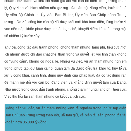
chuẩn chức danh và tiêu chí đánh giá đối với cán bộ diện Trung ương quản
lý; Quy định về trách nhiệm nêu gương của cán bộ, đảng viên, trước hết là
Ủy viên Bộ Chính trị, Ủy viên Ban Bí thư, Ủy viên Ban Chấp hành Trung
ương... Do đó, công tác cán bộ đã được đổi mới khá toàn diện, từng bước đi
vào nền nếp, khắc phục được nhiều hạn chế, khuyết điểm kéo dài trong một
số nhiệm kỳ trước đây.
Thứ ba
, công tác đấu tranh phòng, chống tham nhũng, lãng phí, tiêu cực, “lợi
ích nhóm” được chỉ đạo chặt chẽ, thận trọng và quyết liệt, với tinh thần không
có “vùng cấm”, không có ngoại lệ. Nhiều vụ việc, vụ án tham nhũng nghiêm
trọng, phức tạp, dư luận xã hội quan tâm đã được điều tra, khởi tố, truy tố và
xử lý công khai, cảnh tỉnh, đúng quy định của pháp luật, đã có tác dụng răn
đe mạnh mẽ đối với cán bộ, đảng viên và khẳng định quyết tâm của Đảng,
Nhà nước trong cuộc đấu tranh phòng, chống tham nhũng, lãng phí, tiêu cực.
Việc thu hồi tài sản tham nhũng có kết quả tích cực.
Riêng các vụ việc, vụ án tham nhũng kinh tế nghiêm trọng, phức tạp diện
Ban Chỉ đạo Trung ương theo dõi, đã tạm giữ, kê biên tài sản, phong tỏa tài
khoản hơn 35.000 tỷ đồng.