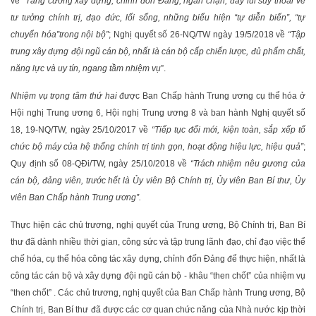
về
“Tăng cường xây dựng, chỉnh đốn Đảng; ngăn chặn, đẩy lùi suy thoái về
tư tưởng chính trị, đạo đức, lối sống, những biểu hiện “tự diễn biến”, “tự
chuyển hóa”trong nội bộ
”
; Nghị quyết số 26-NQ/TW ngày 19/5/2018 về
“Tập
trung xây dựng đội ngũ cán bộ, nhất là cán bộ cấp chiến lược, đủ phẩm chất,
năng lực và uy tín, ngang tầm nhiệm vụ
”.
Nhiệm vụ trọng tâm thứ hai
được Ban Chấp hành Trung ương cụ thể hóa ở
Hội nghị Trung ương 6, Hội nghị Trung ương 8 và ban hành Nghị quyết số
18, 19-NQ/TW, ngày 25/10/2017 về
“Tiếp tục đổi mới, kiện toàn, sắp xếp tổ
chức bộ máy của hệ thống chính trị tinh gọn, hoạt động hiệu lực, hiệu quả
”
;
Quy định số 08-QĐi/TW, ngày 25/10/2018 về
“Trách nhiệm nêu gương của
cán bộ, đảng viên, trước hết là Ủy viên Bộ Chính trị, Ủy viên Ban Bí thư, Ủy
viên Ban Chấp hành Trung ương
”
.
Thực hiện các chủ trương, nghị quyết của Trung ương, Bộ Chính trị, Ban Bí
thư đã dành nhiều thời gian, công sức và tập trung lãnh đạo, chỉ đạo việc thể
chế hóa, cụ thể hóa công tác xây dựng, chỉnh đốn Đảng để thực hiện, nhất là
công tác cán bộ và xây dựng đội ngũ cán bộ - khâu “then chốt” của nhiệm vụ
“then chốt” . Các chủ trương, nghị quyết của Ban Chấp hành Trung ương, Bộ
Chính trị, Ban Bí thư đã được các cơ quan chức năng của Nhà nước kịp thời