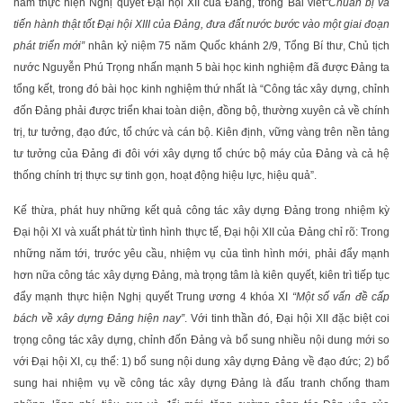
năm thực hiện Nghị quyết Đại hội XII của Đảng, trong Bài viết
“Chuẩn bị và
tiến hành thật tốt Đại hội XIII của Đảng, đưa đất nước bước vào một giai đoạn
phát triển mới”
nhân kỷ niệm 75 năm Quốc khánh 2/9, Tổng Bí thư, Chủ tịch
nước Nguyễn Phú Trọng nhấn mạnh 5 bài học kinh nghiệm đã được Đảng ta
tổng kết, trong đó bài học kinh nghiệm thứ nhất là “Công tác xây dựng, chỉnh
đốn Đảng phải được triển khai toàn diện, đồng bộ, thường xuyên cả về chính
trị, tư tưởng, đạo đức, tổ chức và cán bộ. Kiên định, vững vàng trên nền tảng
tư tưởng của Đảng đi đôi với xây dựng tổ chức bộ máy của Đảng và cả hệ
thống chính trị thực sự tinh gọn, hoạt động hiệu lực, hiệu quả”.
Kế thừa, phát huy những kết quả công tác xây dựng Đảng trong nhiệm kỳ
Đại hội XI và xuất phát từ tình hình thực tế, Đại hội XII của Đảng chỉ rõ: Trong
những năm tới, trước yêu cầu, nhiệm vụ của tình hình mới, phải đẩy mạnh
hơn nữa công tác xây dựng Đảng, mà trọng tâm là kiên quyết, kiên trì tiếp tục
đẩy mạnh thực hiện Nghị quyết Trung ương 4 khóa XI
“Một số vấn đề cấp
bách về xây dựng Đảng hiện nay”
. Với tinh thần đó, Đại hội XII đặc biệt coi
trọng công tác xây dựng, chỉnh đốn Đảng và bổ sung nhiều nội dung mới so
với Đại hội XI, cụ thể: 1) bổ sung nội dung xây dựng Đảng về đạo đức; 2) bổ
sung hai nhiệm vụ về công tác xây dựng Đảng là đấu tranh chống tham