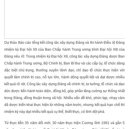
Dự thảo Báo cáo tổng kết công tác xây dựng Đảng và thi hành Điều lệ Đảng
nhiệm kỳ Đại hội XII của Ban Chấp hành Trung ương trình Đại hội XIII của
Đảng nêu rõ: Trong nhiệm kỳ Đại hội XII, công tác xây dựng Đảng được Ban
Chấp hành Trung ương, Bộ Chính trị, Ban Bí thư và các cấp ủy, tổ chức đảng
đặc biệt chú trọng, thường xuyên lãnh đạo, chỉ đạo tổ chức thực hiện với
quyết tâm chính trị cao, nỗ lực lớn, hành động quyết liệt và đạt được nhiều
kết quả rõ rệt. Công tác xây dựng Đảng về chính trị, tư tưởng, tổ chức và đạo
đức được tiến hành toàn diện, đồng bộ, góp phần tăng cường sự thống nhất
trong Đảng, đồng thuận trong xã hội. Nhiều vấn đề khó, phức tạp, nhạy cảm
đã được triển khai thực hiện từ những năm trước, nhưng kết quả hạn chế thì
nhiệm kỳ này đạt nhiều kết quả cụ thể, thiết thực, có tính đột phá.
Từ thực tiễn 35 năm đổi mới, 30 năm thực hiện Cương lĩnh 1991 và gần 5