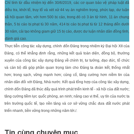
Chỉ tính từ đầu nhiệm kỳ đến 30/6/2019, các cơ quan bảo vệ pháp luật đã
điều tra, khởi tố, truy tố và xét xử 44 vụ án nghiêm trọng, phức tạp, dư luận
xã hội quan tâm, với hơn 500 bị cáo, trong đó có 3 án tử hình, 11 án chung
thân, 5 bị cáo bị phạt tù 30 năm, 414 bị cáo bị phạt tù từ 12 tháng đến dưới
30 năm, cải tạo không giam giữ 15 bị cáo, được dư luận nhân dân đồng tình,
đánh giá cao.
Thực tiễn công tác xây dựng, chỉnh đốn Đảng trong nhiệm kỳ Đại hội XII của
Đảng, có thể khẳng định rằng, những kết quả toàn diện, đồng bộ, thường
xuyên của công tác xây dựng Đảng về chính trị, tư tưởng, đạo đức, tổ chức
và cán bộ đã góp phần quan trọng làm cho Đảng ta đoàn kết, thống nhất
hơn; trong sạch, vững mạnh hơn; củng cố, tăng cường hơn niềm tin của
nhân dân đối với Đảng, Nhà nước. Kết quả tổng hợp của công tác xây dựng,
chỉnh đốn Đảng đã thúc đẩy quá trình phát triển kinh tế - xã hội của đất nước;
tăng cường tiềm lực quốc phòng, an ninh; nâng cao vị thế, uy tín của nước ta
trên trường quốc tế, tạo nền tảng và cơ sở vững chắc đưa đất nước phát
triển nhanh, bền vững trong những năm tới./.
Tin cùng chuyên mục