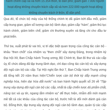
hành chính cấp xã và hơn 15.354 thôn, tổ dân phố; giảm gần 7.000 người
hoạt động không chuyên trách cấp xã và hơn 222.000 người hoạt động
không chuyên trách ở thôn, tổ dân phố.
Qua đó, tổ chức bộ máy của hệ thống chính trị đã giảm bớt đầu mối, giảm
cấp trung gian, giảm số lượng cán bộ lãnh đạo, giảm cấp “hàm”, giảm thủ tục
hành chính, giảm biên chế, giảm chi thường xuyên và tăng chi cho đầu tư
phát triển.
Thứ ba,
xuất phát từ vai trò, vị trí đặc biệt quan trọng của công tác cán bộ -
khâu “then chốt” của nhiệm vụ “then chốt” xây dựng Đảng, trong nhiệm kỳ
Đại hội XII, Ban Chấp hành Trung ương, Bộ Chính trị, Ban Bí thư và các cấp
ủy, tổ chức đảng đã tập trung lãnh đạo, chỉ đạo công tác cán bộ và xây dựng
đội ngũ cán bộ các cấp. Tại Hội nghị lần thứ 7, Ban Chấp hành Trung ương
đã tổng kết 20 năm thực hiện
“Chiến lược cán bộ thời kỳ đẩy mạnh công
nghiệp hóa, hiện đại hóa đất nước”
và ban hành Nghị quyết số 26 về
“Tập
trung xây dựng đội ngũ cán bộ các cấp, nhất là cấp chiến lược đủ phẩm chất,
năng lực và uy tín, ngang tầm nhiệm vụ
” để thực hiện, nhằm đổi mới mạnh
mẽ tất cả các khâu của công tác cán bộ, trước hết là đổi mới đánh giá cán
bộ. Đồng thời, tập trung xây dựng đội ngũ cán bộ lãnh đạo, quản lý các cấp