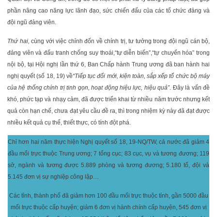
phần nâng cao năng lực lãnh đạo, sức chiến đấu của các tổ chức đảng và
đội ngũ đảng viên.
Thứ hai,
cùng với việc chỉnh đốn về chính trị, tư tưởng trong đội ngũ cán bộ,
đảng viên và đấu tranh chống suy thoái,“tự diễn biến”,“tự chuyển hóa” trong
nội bộ, tại Hội nghị lần thứ 6, Ban Chấp hành Trung ương đã ban hành hai
nghị quyết (số 18, 19) về
“
Tiếp tục đổi mới, kiện toàn, sắp xếp tổ chức bộ máy
của hệ thống chính trị tinh gọn, hoạt động hiệu lực, hiệu quả”
. Đây là vấn đề
khó, phức tạp và nhạy cảm, đã được triển khai từ nhiều năm trước nhưng kết
quả còn hạn chế, chưa đạt yêu cầu đề ra, thì trong nhiệm kỳ này đã đạt được
nhiều kết quả cụ thể, thiết thực, có tính đột phá.
Chỉ hơn hai năm thực hiện Nghị quyết số 18, 19-NQ/TW, cả nước đã giảm 4
đầu mối trực thuộc Trung ương; 7 tổng cục; 83 cục, vụ và tương đương; 119
sở, ngành và tương được 5.889 phòng và tương đương; 5.180 tổ, đội và
5.145 đơn vị sự nghiệp công lập…
Các tỉnh, thành phố đã giảm hơn 100 đầu mối trực thuộc tỉnh, gần 5000 đầu
mối trực thuộc cấp huyện; giảm 6 đơn vị hành chính cấp huyện, 545 đơn vị