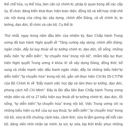
thể chế hóa, cụ thể hóa, làm căn cứ chính trị, pháp lý quan trọng để các cấp
ủy, tổ chức đảng triển khai thực hiện toàn diện, đồng bộ và kết hợp chặt chẽ
các nội dung của công tác xây dựng, chỉnh đốn Đảng, cả về chính trị, tư
tưởng, đạo đức, tổ chức và cán bộ. Cụ thể là:
Thứ nhất,
ngay trong năm đầu tiên của nhiệm kỳ, Ban Chấp hành Trung
ương đã ban hành Nghị quyết về "
Tăng cường xây dựng, chỉnh đốn Đảng;
ngăn chặn, đẩy lùi suy thoái về tư tưởng chính trị, đạo đức, lối sống, những
biểu hiện "tự diễn biến”, "tự chuyển hóa” trong nội bộ
”, nhằm tiếp tục thực
hiện Nghị quyết Trung ương 4 khóa XI về xây dựng Đảng; đồng thời, bổ
sung và nhấn mạnh việc đấu tranh ngăn chặn, đẩy lùi những biểu hiện“tự
diễn biến”,“tự chuyển hóa” trong nội bộ, gắn với thực hiện Chỉ thị 05-CT/TW
của Bộ Chính trị về
“Đẩy mạnh việc học tập và làm theo tư tưởng, đạo đức,
phong cách Hồ Chí Minh”.
Đây là lần đầu tiên Ban Chấp hành Trung ương
nhận diện và chỉ ra 27 biểu hiện suy thoái về tư tưởng chính trị, đạo đức, lối
sống, “tự diễn biến”,“tự chuyển hóa” trong nội bộ. Việc Trung ương chỉ ra
những biểu hiện cụ thể của sự suy thoái
,“tự diễn biến”,“tự chuyển hóa”
trong
nội bộ, vừa là hồi chuông cảnh báo, cảnh tỉnh; vừa là tấm gương để mỗi cán
bộ, đảng viên nhìn nhận lại mình, tự soi, tự sửa, kịp thời khắc phục những