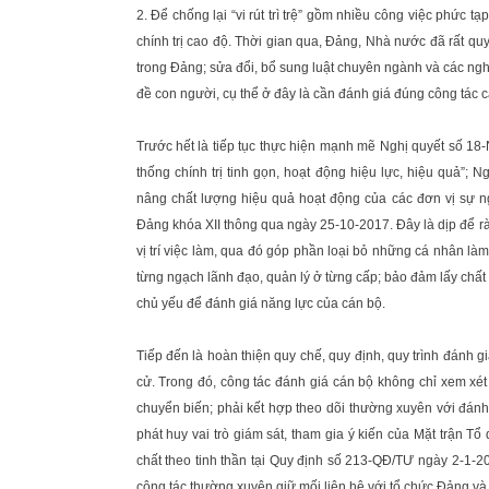
2. Để chống lại “vi rút trì trệ” gồm nhiều công việc phức t
chính trị cao độ. Thời gian qua, Đảng, Nhà nước đã rất quy
trong Đảng; sửa đổi, bổ sung luật chuyên ngành và các nghị
đề con người, cụ thể ở đây là cần đánh giá đúng công tác cá
Trước hết là tiếp tục thực hiện mạnh mẽ Nghị quyết số 18
thống chính trị tinh gọn, hoạt động hiệu lực, hiệu quả”; 
nâng chất lượng hiệu quả hoạt động của các đơn vị sự 
Đảng khóa XII thông qua ngày 25-10-2017. Đây là dịp để rà
vị trí việc làm, qua đó góp phần loại bỏ những cá nhân làm 
từng ngạch lãnh đạo, quản lý ở từng cấp; bảo đảm lấy chấ
chủ yếu để đánh giá năng lực của cán bộ.
Tiếp đến là hoàn thiện quy chế, quy định, quy trình đánh g
cử. Trong đó, công tác đánh giá cán bộ không chỉ xem xét
chuyển biến; phải kết hợp theo dõi thường xuyên với đánh
phát huy vai trò giám sát, tham gia ý kiến của Mặt trận Tổ
chất theo tinh thần tại Quy định số 213-QĐ/TƯ ngày 2-1-2
công tác thường xuyên giữ mối liên hệ với tổ chức Đảng và 