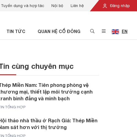
Tuyển dụng và hợp tác
Nội bộ
Liên hệ
Đăng nhập
TIN TỨC
QUAN HỆ CỔ ĐÔNG
EN
Tin cùng chuyên mục
Thép Miền Nam: Tiên phong phòng vệ
thương mại, thiết lập môi trường cạnh
tranh bình đẳng và minh bạch
TIN TỔNG HỢP
Hội thảo nhà thầu ở Rạch Giá: Thép Miền
Nam sát hơn với thị trường
TIN TỔNG HỢP