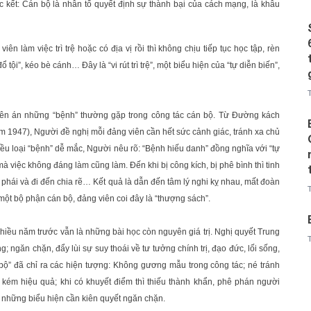
 kết: Cán bộ là nhân tố quyết định sự thành bại của cách mạng, là khâu
ên làm việc trì trệ hoặc có địa vị rồi thì không chịu tiếp tục học tập, rèn
 tội”, kéo bè cánh… Đây là “vi rút trì trệ”, một biểu hiện của “tự diễn biến”,
 lên án những “bệnh” thường gặp trong công tác cán bộ. Từ Đường kách
ăm 1947), Người đề nghị mỗi đảng viên cần hết sức cảnh giác, tránh xa chủ
nhiều loại “bệnh” dễ mắc, Người nêu rõ: “Bệnh hiếu danh” đồng nghĩa với “tự
mà việc không đáng làm cũng làm. Đến khi bị công kích, bị phê bình thì tinh
bè phái và đi đến chia rẽ… Kết quả là dẫn đến tâm lý nghi kỵ nhau, mất đoàn
à một bộ phận cán bộ, đảng viên coi đây là “thượng sách”.
hiều năm trước vẫn là những bài học còn nguyên giá trị. Nghị quyết Trung
 ngăn chặn, đẩy lùi sự suy thoái về tư tưởng chính trị, đạo đức, lối sống,
i bộ” đã chỉ ra các hiện tượng: Không gương mẫu trong công tác; né tránh
i, kém hiệu quả; khi có khuyết điểm thì thiếu thành khẩn, phê phán người
 những biểu hiện cần kiên quyết ngăn chặn.