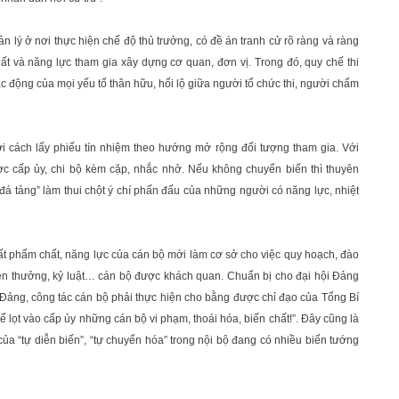
n lý ở nơi thực hiện chế độ thủ trưởng, có đề án tranh cử rõ ràng và ràng
 và năng lực tham gia xây dựng cơ quan, đơn vị. Trong đó, quy chế thi
c động của mọi yếu tố thân hữu, hối lộ giữa người tổ chức thi, người chấm
i cách lấy phiếu tín nhiệm theo hướng mở rộng đối tượng tham gia. Với
được cấp ủy, chi bộ kèm cặp, nhắc nhở. Nếu không chuyển biến thì thuyên
 đá tảng” làm thui chột ý chí phấn đấu của những người có năng lực, nhiệt
t phẩm chất, năng lực của cán bộ mới làm cơ sở cho việc quy hoạch, đào
khen thưởng, kỷ luật… cán bộ được khách quan. Chuẩn bị cho đại hội Đảng
của Đảng, công tác cán bộ phải thực hiện cho bằng được chỉ đạo của Tổng Bí
 lọt vào cấp ủy những cán bộ vi phạm, thoái hóa, biến chất!”. Đây cũng là
n của “tự diễn biến”, “tự chuyển hóa” trong nội bộ đang có nhiều biến tướng