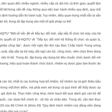
ạp, liên quan đến nhiều ngành, nhiều cấp và đòi hỏi cả thời gian, quyết tâm
ết liệt trong vấn đề này, thông qua việc ban hành nhiều quy định, quy chế
 định hướng dẫn thi hành luật. Tuy nhiên, điều quan trọng nhất vẫn là vấn
n bộ, trong đó tập trung vào một số giải pháp cụ thể.
-NQ/TƯ “Một số vấn đề về tiếp tục đổi mới, sắp xếp tổ chức bộ máy của hệ
Nghị quyết số 19-NQ/TƯ về “Tiếp tục đổi mới hệ thống tổ chức và quản lý,
nghiệp công lập”, được Hội nghị lần thứ sáu Ban Chấp hành Trung ương
 soát, sắp xếp lại bộ máy, đội ngũ cán bộ, công chức, viên chức theo đúng
việc trì trệ. Trong đó, tập trung xây dựng bộ tiêu chuẩn chức danh đối với
t lượng, hiệu quả hoàn thành chức trách, nhiệm vụ được giao làm thước đo
iá cán bộ, nhất là các trường hợp bổ nhiệm, bổ nhiệm lại và giới thiệu bầu
 trong một thời điểm, mà phải xem xét trong cả quá trình để thấy được sự
 giá định kỳ. Thực hiện công khai, minh bạch kết quả đánh giá cán bộ để
 quốc, các đoàn thể chính trị - xã hội và nhân dân. Trong đó, cần làm thực
020 của Bộ Chính trị (khóa XII) “Quy định trách nhiệm của đảng viên đang
nhân dân nơi cư trú”.