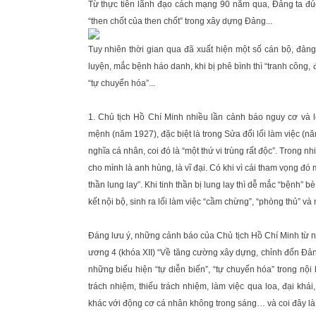
Từ thực tiễn lãnh đạo cách mạng 90 năm qua, Đảng ta đúc
“then chốt của then chốt” trong xây dựng Đảng...
Tuy nhiên thời gian qua đã xuất hiện một số cán bộ, đảng vi
luyện, mắc bệnh háo danh, khi bị phê bình thì “tranh công, đổ
“tự chuyển hóa”...
1. Chủ tịch Hồ Chí Minh nhiều lần cảnh báo nguy cơ và
mệnh (năm 1927), đặc biệt là trong Sửa đổi lối làm việc (n
nghĩa cá nhân, coi đó là “một thứ vi trùng rất độc”. Trong 
cho mình là anh hùng, là vĩ đại. Có khi vì cái tham vọng đó 
thần lung lay”. Khi tinh thần bị lung lay thì dễ mắc “bệnh” 
kết nội bộ, sinh ra lối làm việc “cầm chừng”, “phòng thủ” v
Đáng lưu ý, những cảnh báo của Chủ tịch Hồ Chí Minh từ n
ương 4 (khóa XII) “Về tăng cường xây dựng, chỉnh đốn Đảng;
những biểu hiện “tự diễn biến”, “tự chuyển hóa” trong nộ
trách nhiệm, thiếu trách nhiệm, làm việc qua loa, đại khá
khác với động cơ cá nhân không trong sáng… và coi đây là