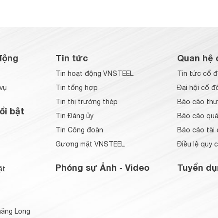
động
Tin tức
Quan hệ 
Tin hoạt động VNSTEEL
Tin tức cổ 
vụ
Tin tổng hợp
Đại hội cổ đ
Tin thị trường thép
Báo cáo thư
ổi bật
Tin Đảng ủy
Báo cáo quản
Tin Công đoàn
Báo cáo tài 
Gương mặt VNSTEEL
Điều lệ quy 
Phóng sự Ảnh - Video
Tuyển dụ
ật
ăng Long