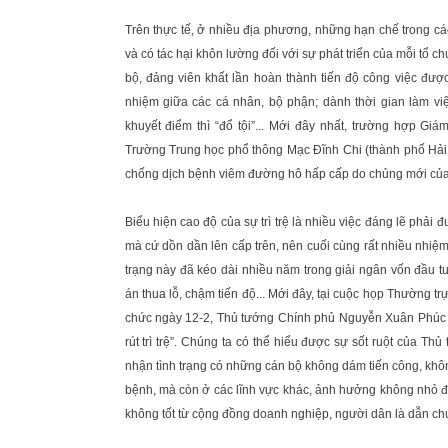
Trên thực tế, ở nhiều địa phương, những hạn chế trong cá
và có tác hại khôn lường đối với sự phát triển của mỗi tổ ch
bộ, đảng viên khất lần hoàn thành tiến độ công việc được 
nhiệm giữa các cá nhân, bộ phận; dành thời gian làm việ
khuyết điểm thì “đổ tội”... Mới đây nhất, trường hợp G
Trường Trung học phổ thông Mạc Đĩnh Chi (thành phố Hải 
chống dịch bệnh viêm đường hô hấp cấp do chủng mới của vi
Biểu hiện cao độ của sự trì trệ là nhiều việc đáng lẽ phải 
mà cứ dồn dần lên cấp trên, nên cuối cùng rất nhiều nhiệ
trạng này đã kéo dài nhiều năm trong giải ngân vốn đầu t
án thua lỗ, chậm tiến độ... Mới đây, tại cuộc họp Thường t
chức ngày 12-2, Thủ tướng Chính phủ Nguyễn Xuân Phúc đã 
rút trì trệ”. Chúng ta có thể hiểu được sự sốt ruột của Th
nhận tình trạng có những cán bộ không dám tiến công, không
bệnh, mà còn ở các lĩnh vực khác, ảnh hưởng không nhỏ đế
không tốt từ cộng đồng doanh nghiệp, người dân là dẫn chứ