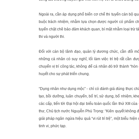
Ngoài ra, cần áp dụng phổ biến cơ chế thi tuyển cán bộ quả
buộc trách nhiệm, nhằm lựa chọn được người có phẩm chất
tuyển chặt chẽ bảo đảm khách quan, bí mật nhằm loại trừ tá
thi và người thi.
Đối với cán bộ lãnh đạo, quản lý đương chức, cần đổi mớ
những cá nhân có suy nghĩ, lối làm việc trì trệ rất cần 
chuyển vị trí công tác, không để cá nhân đó trở thành “hòn
huyết cho sự phát triển chung.
“Dụng nhân như dụng mộc” - chỉ có đánh giá đúng thực chấ
tạo, bồi dưỡng, luân chuyển, bố trí, sử dụng, bổ nhiệm, 
các cấp, tiến tới Đại hội đại biểu toàn quốc lần thứ XIII 
thư, Chủ tịch nước Nguyễn Phú Trọng: “Kiên quyết không để
giải pháp ngăn ngừa hiệu quả “vi rút trì trệ”, một biểu hiệ
tinh vi, phức tạp.