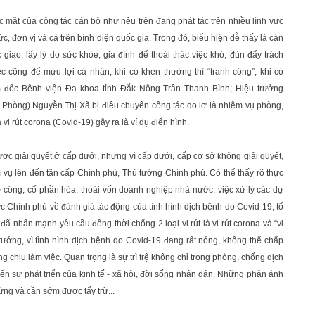
c mặt của công tác cán bộ như nêu trên đang phát tác trên nhiều lĩnh vực
ức, đơn vị và cả trên bình diện quốc gia. Trong đó, biểu hiện dễ thấy là cán
giao; lấy lý do sức khỏe, gia đình để thoái thác việc khó; đùn đẩy trách
c công để mưu lợi cá nhân; khi có khen thưởng thì “tranh công”, khi có
iám đốc Bệnh viện Đa khoa tỉnh Đắk Nông Trần Thanh Bình; Hiệu trưởng
Phòng) Nguyễn Thị Xã bị điều chuyển công tác do lơ là nhiệm vụ phòng,
 rút corona (Covid-19) gây ra là ví dụ điển hình.
được giải quyết ở cấp dưới, nhưng vì cấp dưới, cấp cơ sở không giải quyết,
m vụ lên đến tận cấp Chính phủ, Thủ tướng Chính phủ. Có thể thấy rõ thực
ư công, cổ phần hóa, thoái vốn doanh nghiệp nhà nước; việc xử lý các dự
rực Chính phủ về đánh giá tác động của tình hình dịch bệnh do Covid-19, tổ
nhấn mạnh yêu cầu đồng thời chống 2 loại vi rút là vi rút corona và “vi
ủ tướng, vì tình hình dịch bệnh do Covid-19 đang rất nóng, không thể chấp
 chịu làm việc. Quan trọng là sự trì trệ không chỉ trong phòng, chống dịch
n sự phát triển của kinh tế - xã hội, đời sống nhân dân. Những phản ánh
ng và cần sớm được tẩy trừ...