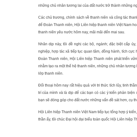
những chủ nhân tương lai của đất nước trở thành những ngườ
Các chủ trương, chính sách về thanh niên và công tác thanh
để Đoàn Thanh niên, Hội Liên hiệp thanh niên Việt Nam hoạ
thanh niên yêu nước hôm nay, mãi mãi đến mai sau.
Nhân dịp này, tôi đề nghị các bộ, ngành; đặc biệt cấp ủ
nghiệp, hợp tác xã tiếp tục quan tâm, đồng hành, tích cực
Đoàn Thanh niên, Hội Liên hiệp Thanh niên phát triển vữn
nhằm tạo ra một thế hệ thanh niên, những chủ nhân tương l
lớp thanh niên.
Đối thoại hôm nay rất hiệu quả với tri thức tích lũy, tinh t
trí của mình và là dịp để các bạn có các ý kiến phản biện
bạn sẽ đóng góp cho đất nước những vấn đề sát hơn, cụ th
Hội Liên hiệp Thanh niên Việt Nam tiếp tục tổng hợp ý kiến, 
thần ấy, tôi chúc Đại hội đại biểu toàn quốc Hội Liên hiệp T