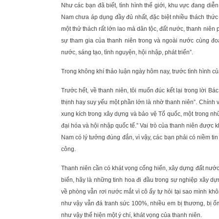
Như các bạn đã biết, tình hình thế giới, khu vực đang diễ
Nam chưa áp dụng đầy đủ nhất, đặc biệt nhiều thách thức a
một thử thách rất lớn lao mà dân tộc, đất nước, thanh niên
sự tham gia của thanh niên trong và ngoài nước cùng đoà
nước, sáng tạo, tình nguyện, hội nhập, phát triển”.
Trong không khí thảo luận ngày hôm nay, trước tình hình của
Trước hết, về thanh niên, tôi muốn đúc kết lại trong lời 
thịnh hay suy yếu một phần lớn là nhờ thanh niên”. Chính 
xung kích trong xây dựng và bảo vệ Tổ quốc, một trong nh
đại hóa và hội nhập quốc tế.” Vai trò của thanh niên được 
Nam có lý tưởng đúng đắn, vì vậy, các bạn phải có niềm ti
công.
Thanh niên cần có khát vọng cống hiến, xây dựng đất nướ
biển, hãy là những tinh hoa đi đầu trong sự nghiệp xây d
về phòng vẫn rơi nước mắt vì cô ấy tự hỏi tại sao mình kh
như vậy vẫn đá tranh sức 100%, nhiều em bị thương, bị ố
như vậy thể hiện một ý chí, khát vọng của thanh niên.