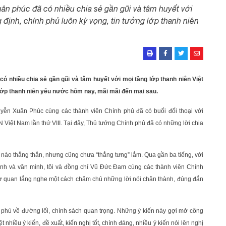
n phúc đã có nhiều chia sẻ gần gũi và tâm huyết với
định, chính phủ luôn kỳ vọng, tin tưởng lớp thanh niên
 nhiều chia sẻ gần gũi và tâm huyết với mọi tầng lớp thanh niên Việt
 lớp thanh niên yêu nước hôm nay, mãi mãi đến mai sau.
yễn Xuân Phúc cùng các thành viên Chính phủ đã có buổi đối thoại với
 Việt Nam lần thứ VIII. Tại đây, Thủ tướng Chính phủ đã có những lời chia
 nào thẳng thắn, nhưng cũng chưa “thẳng tưng” lắm. Qua gần ba tiếng, với
ạnh và văn minh, tôi và đồng chí Vũ Đức Đam cùng các thành viên Chính
cơ quan lắng nghe một cách chăm chú những lời nói chân thành, đúng đắn
h phủ về đường lối, chính sách quan trọng. Những ý kiến này gợi mở công
 nhiều ý kiến, đề xuất, kiến nghị tốt, chính đáng, nhiều ý kiến nói lên nghị