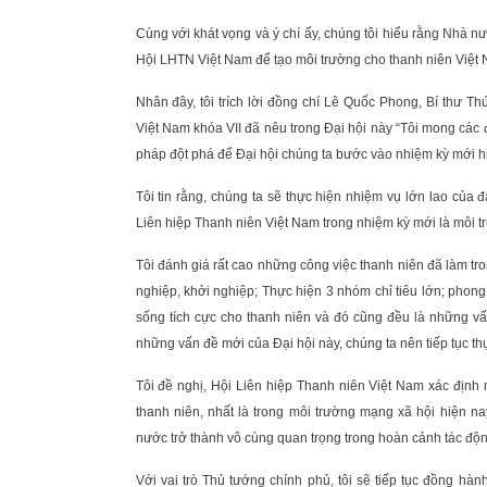
Cùng với khát vọng và ý chí ấy, chúng tôi hiểu rằng Nhà 
Hội LHTN Việt Nam để tạo môi trường cho thanh niên Việt 
Nhân đây, tôi trích lời đồng chí Lê Quốc Phong, Bí thư 
Việt Nam khóa VII đã nêu trong Đại hội này “Tôi mong các đ
pháp đột phá để Đại hội chúng ta bước vào nhiệm kỳ mới h
Tôi tin rằng, chúng ta sẽ thực hiện nhiệm vụ lớn lao của
Liên hiệp Thanh niên Việt Nam trong nhiệm kỳ mới là môi tr
Tôi đánh giá rất cao những công việc thanh niên đã làm tron
nghiệp, khởi nghiệp; Thực hiện 3 nhóm chỉ tiêu lớn; phong tr
sống tích cực cho thanh niên và đó cũng đều là những vấn
những vấn đề mới của Đại hội này, chúng ta nên tiếp tục thự
Tôi đề nghị, Hội Liên hiệp Thanh niên Việt Nam xác định 
thanh niên, nhất là trong môi trường mạng xã hội hiện n
nước trở thành vô cùng quan trọng trong hoàn cảnh tác động
Với vai trò Thủ tướng chính phủ, tôi sẽ tiếp tục đồng hà