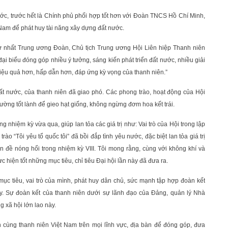
nước, trước hết là Chính phủ phối hợp tốt hơn với Đoàn TNCS Hồ Chí Minh,
Nam để phát huy tài năng xây dựng đất nước.
Thứ nhất Trung ương Đoàn, Chủ tịch Trung ương Hội Liên hiệp Thanh niên
ại biểu đóng góp nhiều ý tưởng, sáng kiến phát triển đất nước, nhiều giải
iệu quả hơn, hấp dẫn hơn, đáp ứng kỳ vọng của thanh niên.”
 đất nước, của thanh niên đã giao phó. Các phong trào, hoạt động của Hội
ường tốt lành để gieo hạt giống, không ngừng đơm hoa kết trái.
g nhiệm kỳ vừa qua, giúp lan tỏa các giá trị như: Vai trò của Hội trong lập
ào “Tôi yêu tổ quốc tôi” đã bồi đắp tình yêu nước, đặc biệt lan tỏa giá trị
 đề nóng hổi trong nhiệm kỳ VIII. Tôi mong rằng, cùng với không khí và
c hiện tốt những mục tiêu, chỉ tiêu Đại hội lần này đã đưa ra.
mục tiêu, vai trò của mình, phát huy dân chủ, sức mạnh tập hợp đoàn kết
ay. Sự đoàn kết của thanh niên dưới sự lãnh đạo của Đảng, quản lý Nhà
 xã hội lớn lao này.
nh cùng thanh niên Việt Nam trên mọi lĩnh vực, địa bàn để đóng góp, đưa