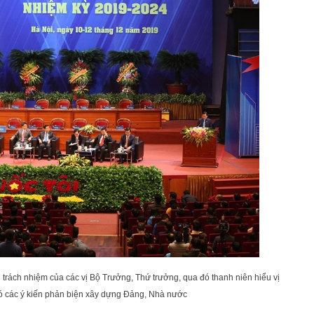
hần trách nhiệm của các vị Bộ Trưởng, Thứ trưởng, qua đó thanh niên hiểu vị
 có các ý kiến phản biện xây dựng Đảng, Nhà nước