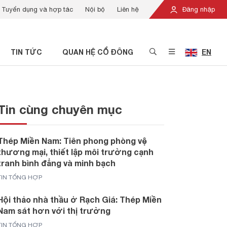
Tuyển dụng và hợp tác
Nội bộ
Liên hệ
Đăng nhập
TIN TỨC
QUAN HỆ CỔ ĐÔNG
EN
Tin cùng chuyên mục
Thép Miền Nam: Tiên phong phòng vệ
thương mại, thiết lập môi trường cạnh
tranh bình đẳng và minh bạch
TIN TỔNG HỢP
Hội thảo nhà thầu ở Rạch Giá: Thép Miền
Nam sát hơn với thị trường
TIN TỔNG HỢP