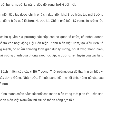
i hùng, người tài năng, đức độ trong thời kì đổi mới.
 niên tiếp tục được chính phủ chỉ đạo triển khai thực hiện, tạo môi trường
t động hiệu quả tốt hơn. Ngược lại, Chính phủ luôn kỳ vọng, tin tưởng lớp
y, chính quyền địa phương các cấp; các cơ quan tổ chức, cá nhân, doanh
 hỗ trợ các hoạt động Hội Liên hiệp Thanh niên Việt Nam, tạo điều kiện để
g mạnh, có nhiều chương trình giáo dục lý tưởng, bồi dưỡng thanh niên,
ai trưởng thành qua phong trào, học tập, tu dưỡng, rèn luyện của các tầng
hần trách nhiệm của các vị Bộ Trưởng, Thứ trưởng, qua đó thanh niên hiểu vị
 xây dựng Đảng, Nhà nước. Trí tuệ, sáng kiến, nhiệt tình, năng nổ của các
ể hơn.
hình thành chính sách tốt nhất cho thanh niên trong thời gian tới. Trên tinh
hanh niên Việt Nam lần thứ VIII sẽ thành công rực rỡ./.