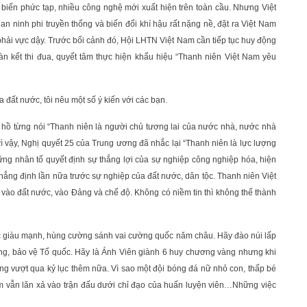
n biến phức tạp, nhiều công nghệ mới xuất hiện trên toàn cầu. Nhưng Việt
n ninh phi truyền thống và biến đổi khí hậu rất nặng nề, đặt ra Việt Nam
 phải vực dậy. Trước bối cảnh đó, Hội LHTN Việt Nam cần tiếp tục huy động
n kết thi đua, quyết tâm thực hiện khẩu hiệu “Thanh niên Việt Nam yêu
 đất nước, tôi nêu một số ý kiến với các bạn.
Bác hồ từng nói “Thanh niên là người chủ tương lai của nước nhà, nước nhà
vì vậy, Nghị quyết 25 của Trung ương đã nhắc lại “Thanh niên là lực lượng
ững nhân tố quyết định sự thắng lợi của sự nghiệp công nghiệp hóa, hiện
khẳng định lần nữa trước sự nghiệp của đất nước, dân tộc. Thanh niên Việt
n vào đất nước, vào Đảng và chế độ. Không có niềm tin thì không thể thành
c giàu mạnh, hùng cường sánh vai cường quốc năm châu. Hãy đào núi lấp
ựng, bảo vệ Tổ quốc. Hãy là Ánh Viên giành 6 huy chương vàng nhưng khi
ông vượt qua kỷ lục thêm nữa. Vì sao một đội bóng đá nữ nhỏ con, thấp bé
m vẫn lăn xả vào trận đấu dưới chỉ đạo của huấn luyện viên…Những việc