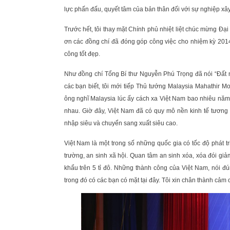
lực phấn đấu, quyết tâm của bản thân đối với sự nghiệp xâ
Trước hết, tôi thay mặt Chính phủ nhiệt liệt chúc mừng Đại
ơn các đồng chí đã đóng góp công việc cho nhiệm kỳ 201
công tốt đẹp.
Như đồng chí Tổng Bí thư Nguyễn Phú Trọng đã nói “Đất 
các bạn biết, tôi mới tiếp Thủ tướng Malaysia Mahathir 
ông nghĩ Malaysia lúc ấy cách xa Việt Nam bao nhiêu năm,
nhau. Giờ đây, Việt Nam đã có quy mô nền kinh tế tươn
nhập siêu và chuyển sang xuất siêu cao.
Việt Nam là một trong số những quốc gia có tốc độ phát tr
trường, an sinh xã hội. Quan tâm an sinh xóa, xóa đói giả
khẩu trên 5 tỉ đô. Những thành công của Việt Nam, nói đú
trong đó có các bạn có mặt tại đây. Tôi xin chân thành cảm 