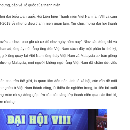
y dựng, bảo vệ Tổ quốc của thanh niên.
 hội đại biểu toàn quốc Hội Liên hiệp Thanh niên Việt Nam lần VIII và cảm
4-2019 về những điều thanh niên quan tâm. Xin chúc mừng đại hội thành
nước ta chưa bao giờ có cơ đồ như ngày hôm nay”. Như các đồng chí và
Mohamad, ông ấy nói rằng ông đến Việt Nam cách đây một phần tư thế kỷ,
 giờ ông quay lại Việt Nam, ông thấy Việt Nam và Malaysia cơ bản giống
g đương Malaysia, mọi người không ngờ rằng Việt Nam đã chấm dứt việc
iển cao trên thế giới, ta quan tâm đến nền kinh tế-xã hội, các vấn đề môi
m nghèo ở Việt Nam thành công, từ thiếu ăn nghiêm trọng, ta tiến tới xuất
ng mức có sự đóng góp lớn của các tầng lớp thanh niên qua các thời kì,
ơn các bạn.