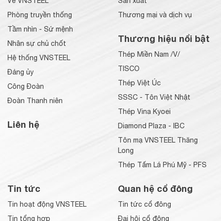
Về VNSTEEL
Sản xuất
Phòng truyền thống
Thương mại và dịch vụ
Tầm nhìn - Sứ mệnh
Thương hiệu nổi bật
Nhân sự chủ chốt
Thép Miền Nam /V/
Hệ thống VNSTEEL
TISCO
Đảng ủy
Thép Việt Úc
Công Đoàn
SSSC - Tôn Việt Nhật
Đoàn Thanh niên
Thép Vina Kyoei
Liên hệ
Diamond Plaza - IBC
Tôn mạ VNSTEEL Thăng
Long
Thép Tấm Lá Phú Mỹ - PFS
Tin tức
Quan hệ cổ đông
Tin hoạt động VNSTEEL
Tin tức cổ đông
Tin tổng hợp
Đại hội cổ đông