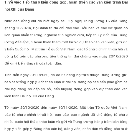
1. Về việc tiếp thu ý kiến đóng góp, hoàn thiện các văn kiện trình Đại
hội XIII của Đảng
Như các đồng chí đã biết ngay sau Hội nghị Trung ương 13 của Đảng
(tháng 10/2020), Bộ Chính trị đã chỉ đạo các Tiểu ban và các cơ quan có
liên quan khẩn trương, nghiêm túc nghiên cứu, tiếp thu ý kiến của Trung
ương để tiếp tục hoàn thiện thêm một bước dự thảo các văn kiện, gửi xin
ý kiến Quốc hội, Mặt trận Tổ quốc Việt Nam, các tổ chức chính trị-xã hội và
công bố trên các phương tiện thông tin đại chúng vào ngày 20/10/2020
để xin ý kiến rộng rãi của toàn dân.
Tính đến ngày 20/11/2020, đã có 67 đảng bộ trực thuộc Trung ương gửi
báo cáo tổng hợp ý kiến thảo luận ở đại hội đảng bộ các cấp (bao gồm cả
đại hội đảng bộ cấp cơ sở, cấp huyện) đóng góp vào dự thảo các văn
kiện trình Đại hội XIII của Đảng.
Từ ngày 20/10/2020 đến ngày 10/11/2020, Mặt trận Tổ quốc Việt Nam,
các tổ chức chính trị-xã hội, các cấp, các ngành đã chủ động tổ chức
nhiều cuộc hội thảo, thảo luận và gửi về Trung ương hàng trăm bản tổng
hợp ý kiến góp ý. Đông đảo cán bộ, đảng viên, nhân dân và đồng bào ta ở