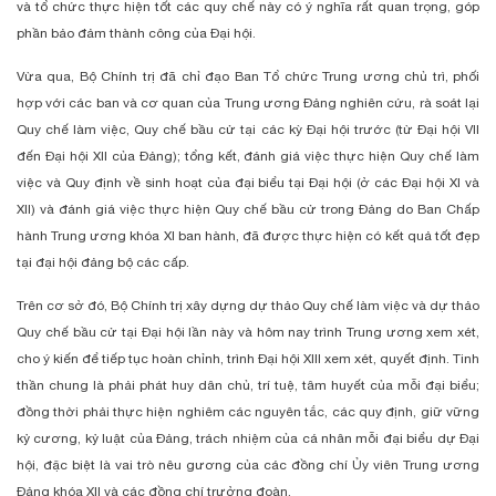
và tổ chức thực hiện tốt các quy chế này có ý nghĩa rất quan trọng, góp
phần bảo đảm thành công của Đại hội.
Vừa qua, Bộ Chính trị đã chỉ đạo Ban Tổ chức Trung ương chủ trì, phối
hợp với các ban và cơ quan của Trung ương Đảng nghiên cứu, rà soát lại
Quy chế làm việc, Quy chế bầu cử tại các kỳ Đại hội trước (từ Đại hội VII
đến Đại hội XII của Đảng); tổng kết, đánh giá việc thực hiện Quy chế làm
việc và Quy định về sinh hoạt của đại biểu tại Đại hội (ở các Đại hội XI và
XII) và đánh giá việc thực hiện Quy chế bầu cử trong Đảng do Ban Chấp
hành Trung ương khóa XI ban hành, đã được thực hiện có kết quả tốt đẹp
tại đại hội đảng bộ các cấp.
Trên cơ sở đó, Bộ Chính trị xây dựng dự thảo Quy chế làm việc và dự thảo
Quy chế bầu cử tại Đại hội lần này và hôm nay trình Trung ương xem xét,
cho ý kiến để tiếp tục hoàn chỉnh, trình Đại hội XIII xem xét, quyết định. Tinh
thần chung là phải phát huy dân chủ, trí tuệ, tâm huyết của mỗi đại biểu;
đồng thời phải thực hiện nghiêm các nguyên tắc, các quy định, giữ vững
kỷ cương, kỷ luật của Đảng, trách nhiệm của cá nhân mỗi đại biểu dự Đại
hội, đặc biệt là vai trò nêu gương của các đồng chí Ủy viên Trung ương
Đảng khóa XII và các đồng chí trưởng đoàn.