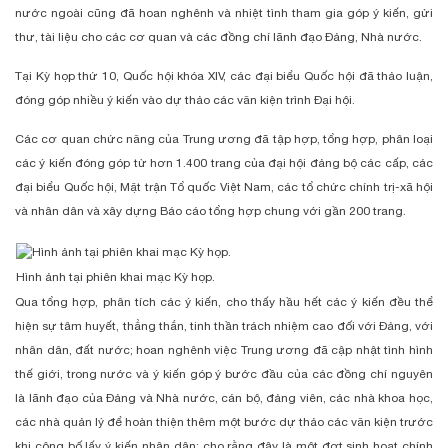
nước ngoài cũng đã hoan nghênh và nhiệt tình tham gia góp ý kiến, gửi
thư, tài liệu cho các cơ quan và các đồng chí lãnh đạo Đảng, Nhà nước.
Tại Kỳ họp thứ 10, Quốc hội khóa XIV, các đại biểu Quốc hội đã thảo luận,
đóng góp nhiều ý kiến vào dự thảo các văn kiện trình Đại hội.
Các cơ quan chức năng của Trung ương đã tập hợp, tổng hợp, phân loại
các ý kiến đóng góp từ hơn 1.400 trang của đại hội đảng bộ các cấp, các
đại biểu Quốc hội, Mặt trận Tổ quốc Việt Nam, các tổ chức chính trị-xã hội
và nhân dân và xây dựng Báo cáo tổng hợp chung với gần 200 trang.
Hình ảnh tại phiên khai mạc Kỳ họp.
Qua tổng hợp, phân tích các ý kiến, cho thấy hầu hết các ý kiến đều thể
hiện sự tâm huyết, thẳng thắn, tinh thần trách nhiệm cao đối với Đảng, với
nhân dân, đất nước; hoan nghênh việc Trung ương đã cập nhật tình hình
thế giới, trong nước và ý kiến góp ý bước đầu của các đồng chí nguyên
là lãnh đạo của Đảng và Nhà nước, cán bộ, đảng viên, các nhà khoa học,
các nhà quản lý để hoàn thiện thêm một bước dự thảo các văn kiện trước
khi công bố lấy ý kiến nhân dân; cho rằng đây là một đợt sinh hoạt chính