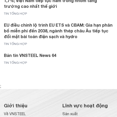
1,7%; Việt Nam tiếp tục nằm trong nhóm tăng
trưởng cao nhất thế giới
TIN TỔNG HỢP
EU điều chỉnh lộ trình EU ETS và CBAM: Gia hạn phân
bổ miễn phí đến 2038, ngành thép châu Âu tiếp tục
đối mặt bài toán điện sạch và hydro
TIN TỔNG HỢP
Bản tin VNSTEEL News 64
TIN TỔNG HỢP
;
Giới thiệu
Lĩnh vực hoạt động
Về VNSTEEL
Sản xuất