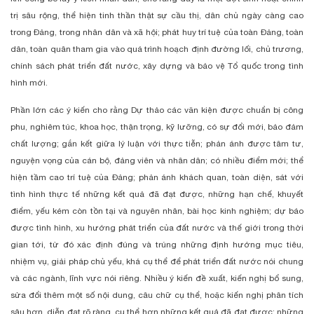
trị sâu rộng, thể hiện tinh thần thật sự cầu thị, dân chủ ngày càng cao
trong Đảng, trong nhân dân và xã hội; phát huy trí tuệ của toàn Đảng, toàn
dân, toàn quân tham gia vào quá trình hoạch định đường lối, chủ trương,
chính sách phát triển đất nước, xây dựng và bảo vệ Tổ quốc trong tình
hình mới.
Phần lớn các ý kiến cho rằng Dự thảo các văn kiện được chuẩn bị công
phu, nghiêm túc, khoa học, thận trọng, kỹ lưỡng, có sự đổi mới, bảo đảm
chất lượng; gắn kết giữa lý luận với thực tiễn; phản ánh được tâm tư,
nguyện vọng của cán bộ, đảng viên và nhân dân; có nhiều điểm mới; thể
hiện tầm cao trí tuệ của Đảng; phản ánh khách quan, toàn diện, sát với
tình hình thực tế những kết quả đã đạt được, những hạn chế, khuyết
điểm, yếu kém còn tồn tại và nguyên nhân, bài học kinh nghiệm; dự báo
được tình hình, xu hướng phát triển của đất nước và thế giới trong thời
gian tới, từ đó xác định đúng và trúng những định hướng mục tiêu,
nhiệm vụ, giải pháp chủ yếu, khá cụ thể để phát triển đất nước nói chung
và các ngành, lĩnh vực nói riêng. Nhiều ý kiến đề xuất, kiến nghị bổ sung,
sửa đổi thêm một số nội dung, câu chữ cụ thể, hoặc kiến nghị phân tích
sâu hơn, diễn đạt rõ ràng, cụ thể hơn những kết quả đã đạt được; những