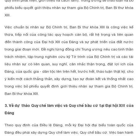
quy trình phát hiện, giới thiệu và cách làm). Trung ương sẽ thảo luận và bỏ
phiếu biểu quyết giới thiệu nhân sự tham gia Bộ Chính trị, Ban Bí thư khóa
XIII.
Việc chuẩn bị nhân sự Bộ Chính trị, Ban Bí thư khóa XIII là công việc kế
thừa, tiếp nối của công tác quy hoạch cán bộ, rất hệ trọng và liên quan
đến thành công của Đại hội XIII của Đảng và sự phát triển của đất nước
trong giai đoạn mới. Đề nghị từng đồng chí Trung ương nêu cao tinh thần
trách nhiệm, tập trung nghiên cứu kỹ Tờ trình của Bộ Chính trị và các tài
liệu nhân sự có liên quan, suy nghĩ, cân nhắc thận trọng, đặt lợi ích của
Đảng, của quốc gia - dân tộc lên trên hết, trước hết, thảo luận thật kỹ, cho
ý kiến một cách thẳng thắn, xây dựng, tạo sự đoàn kết và thống nhất cao
trong việc bỏ phiếu quyết định giới thiệu nhân sự tham gia Bộ Chính trị,
Ban Bí thư khóa XIII.
3. Về dự thảo Quy chế làm việc và Quy chế bầu cử tại Đại hội XIII của
Đảng
Theo quy định của Điều lệ Đảng, mỗi kỳ Đại hội đại biểu toàn quốc của
Đảng đều phải xây dựng Quy chế làm việc, Quy chế bầu cử. Việc ban hành