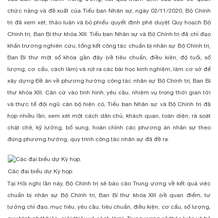
chức năng và đề xuất của Tiểu ban Nhân sự, ngày 02/11/2020, Bộ Chính
trị đã xem xét, thảo luận và bỏ phiếu quyết định phê duyệt Quy hoạch Bộ
Chính trị, Ban Bí thư khóa XIII. Tiểu ban Nhân sự và Bộ Chính trị đã chỉ đạo
khẩn trương nghiên cứu, tổng kết công tác chuẩn bị nhân sự Bộ Chính trị,
Ban Bí thư một số khóa gần đây (về tiêu chuẩn, điều kiện, độ tuổi, số
lượng, cơ cấu, cách làm) và rút ra các bài học kinh nghiệm, làm cơ sở để
xây dựng Đề án về phương hướng công tác nhân sự Bộ Chính trị, Ban Bí
thư khóa XIII. Căn cứ vào tình hình, yêu cầu, nhiệm vụ trong thời gian tới
và thực tế đội ngũ cán bộ hiện có, Tiểu ban Nhân sự và Bộ Chính trị đã
họp nhiều lần, xem xét một cách dân chủ, khách quan, toàn diện; rà soát
chặt chẽ, kỹ lưỡng, bổ sung, hoàn chỉnh các phương án nhân sự theo
đúng phương hướng, quy trình công tác nhân sự đã đề ra.
Các đại biểu dự Kỳ họp.
Tại Hội nghị lần này, Bộ Chính trị sẽ báo cáo Trung ương về kết quả việc
chuẩn bị nhân sự Bộ Chính trị, Ban Bí thư khóa XIII (về quan điểm, tư
tưởng chỉ đạo, mục tiêu, yêu cầu, tiêu chuẩn, điều kiện, cơ cấu, số lượng,