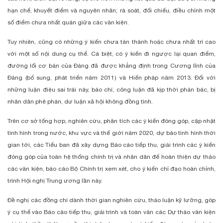
hạn chế, khuyết điểm và nguyên nhân; rà soát, đối chiếu, điều chỉnh một
số điểm chưa nhất quán giữa các văn kiện.
Tuy nhiên, cũng có những ý kiến chưa tán thành hoặc chưa nhất trí cao
với một số nội dung cụ thể. Cá biệt, có ý kiến đi ngược lại quan điểm,
đường lối cơ bản của Đảng đã được khẳng định trong Cương lĩnh của
Đảng (bổ sung, phát triển năm 2011) và Hiến pháp năm 2013. Đối với
những luận điệu sai trái này, báo chí, công luận đã kịp thời phản bác, bị
nhân dân phê phán, dư luận xã hội không đồng tình.
Trên cơ sở tổng hợp, nghiên cứu, phân tích các ý kiến đóng góp, cập nhật
tình hình trong nước, khu vực và thế giới năm 2020, dự báo tình hình thời
gian tới, các Tiểu ban đã xây dựng Báo cáo tiếp thu, giải trình các ý kiến
đóng góp của toàn hệ thống chính trị và nhân dân để hoàn thiện dự thảo
các văn kiện, báo cáo Bộ Chính trị xem xét, cho ý kiến chỉ đạo hoàn chỉnh,
trình Hội nghị Trung ương lần này.
Đề nghị các đồng chí dành thời gian nghiên cứu, thảo luận kỹ lưỡng, góp
ý cụ thể vào Báo cáo tiếp thu, giải trình và toàn văn các Dự thảo văn kiện