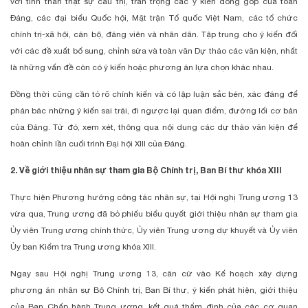
với tinh thần thật sự cầu thị, trân trọng các ý kiến đóng góp của toàn
Đảng, các đại biểu Quốc hội, Mặt trận Tổ quốc Việt Nam, các tổ chức
chính trị-xã hội, cán bộ, đảng viên và nhân dân. Tập trung cho ý kiến đối
với các đề xuất bổ sung, chỉnh sửa và toàn văn Dự thảo các văn kiện, nhất
là những vấn đề còn có ý kiến hoặc phương án lựa chọn khác nhau.
Đồng thời cũng cần tỏ rõ chính kiến và có lập luận sắc bén, xác đáng để
phản bác những ý kiến sai trái, đi ngược lại quan điểm, đường lối cơ bản
của Đảng. Từ đó, xem xét, thông qua nội dung các dự thảo văn kiện để
hoàn chỉnh lần cuối trình Đại hội XIII của Đảng.
2. Về giới thiệu nhân sự tham gia Bộ Chính trị, Ban Bí thư khóa XIII
Thực hiện Phương hướng công tác nhân sự, tại Hội nghị Trung ương 13
vừa qua, Trung ương đã bỏ phiếu biểu quyết giới thiệu nhân sự tham gia
Ủy viên Trung ương chính thức, Ủy viên Trung ương dự khuyết và Ủy viên
Ủy ban Kiểm tra Trung ương khóa XIII.
Ngay sau Hội nghị Trung ương 13, căn cứ vào Kế hoạch xây dựng
phương án nhân sự Bộ Chính trị, Ban Bí thư, ý kiến phát hiện, giới thiệu
của Ban Chấp hành Trung ương, kết quả thẩm định của các cơ quan