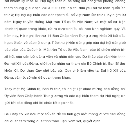
sát nhiệm kỳ khóa XII; Hội nghị toàn quốc tổng kết công tác phòng, chống
tham nhũng giai đoạn 2013-2020; Đại hội thi đua yêu nước toàn quốc lần
thứ X; Đại hội đại biểu các dân tộc thiểu số Việt Nam lần thứ II; Kỷ niệm 90
năm Ngày truyền thống Mặt trận Tổ quốc Việt Nam; và một số sự kiện
chính trị quan trọng khác, rút ra được nhiều bài học kinh nghiệm quý. Và
hôm nay, Hội nghị lần thứ 14 Ban Chấp hành Trung ương khóa XII bắt đầu
họp để bàn về các nội dung: Tiếp thu ý kiến đóng góp của đại hội đảng bộ
các cấp, của Quốc hội, Mặt trận Tổ quốc Việt Nam, các tổ chức chính trị-
xã hội, của cán bộ, đảng viên và nhân dân vào Dự thảo các văn kiện trình
Đại hội XIII của Đảng; giới thiệu nhân sự tham gia Bộ Chính trị, Ban Bí thư
khóa XIII; Dự thảo Quy chế bầu cử; Quy chế làm việc tại Đại hội XIII của
Đảng; và một số vấn đề quan trọng khác.
Thay mặt Bộ Chính trị, Ban Bí thư, tôi nhiệt liệt chào mừng các đồng chí
Ủy viên Ban Chấp hành Trung ương và các đại biểu tham dự Hội nghị; xin
gửi tới các đồng chí lời chúc tốt đẹp nhất.
Sau đây, tôi xin nêu một số vấn đề có tính gợi mở, mong được các đồng
chí quan tâm trong quá trình thảo luận, xem xét, quyết định.