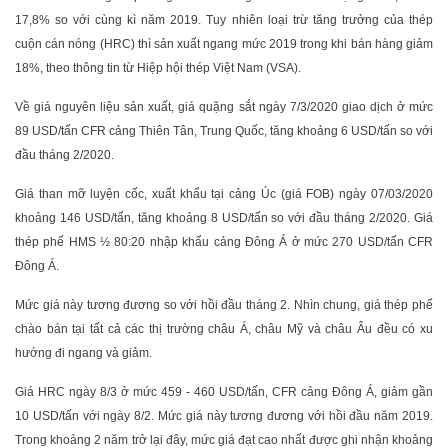
17,8% so với cùng kì năm 2019. Tuy nhiên loại trừ tăng trưởng của thép
cuộn cán nóng (HRC) thì sản xuất ngang mức 2019 trong khi bán hàng giảm
18%, theo thông tin từ Hiệp hội thép Việt Nam (VSA).
Về giá nguyên liệu sản xuất, giá quặng sắt ngày 7/3/2020 giao dịch ở mức
89 USD/tấn CFR cảng Thiên Tân, Trung Quốc, tăng khoảng 6 USD/tấn so với
đầu tháng 2/2020.
Giá than mỡ luyện cốc, xuất khẩu tại cảng Úc (giá FOB) ngày 07/03/2020
khoảng 146 USD/tấn, tăng khoảng 8 USD/tấn so với đầu tháng 2/2020. Giá
thép phế HMS ½ 80:20 nhập khẩu cảng Đông Á ở mức 270 USD/tấn CFR
Đông Á.
Mức giá này tương đương so với hồi đầu tháng 2. Nhìn chung, giá thép phế
chào bán tại tất cả các thị trường châu Á, châu Mỹ và châu Âu đều có xu
hướng đi ngang và giảm.
Giá HRC ngày 8/3 ở mức 459 - 460 USD/tấn, CFR cảng Đông Á, giảm gần
10 USD/tấn với ngày 8/2. Mức giá này tương đương với hồi đầu năm 2019.
Trong khoảng 2 năm trở lại đây, mức giá đạt cao nhất được ghi nhận khoảng