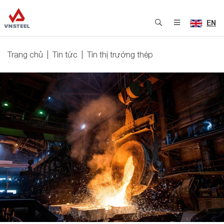
EN
Trang chủ
Tin tức
Tin thị trường thép