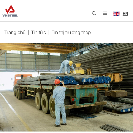
EN
Trang chủ
Tin tức
Tin thị trường thép