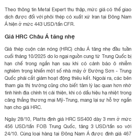
Theo thông tin Metal Expert thu thập, mức giá có thể giao
dịch được đối với phôi thép có xuất xứ Iran tại Đông Nam
Á hiện ở mức 443 USD/tấn CFR.
Giá HRC Châu Á tăng nhẹ
Giá thép cuộn cán nóng (HRC) châu Á tăng nhẹ đầu tuần
cuối tháng 10/2025 do lo ngại nguồn cung từ Trung Quốc bị
hạn chế trong ngắn hạn sau khi có cảnh báo ô nhiễm
nghiêm trọng khiến một số nhà máy ở Đường Sơn - Trung
Quốc phải cắt giảm hoạt động thiêu kết. Ngoài ra, các bên
tham gia thị trường cũng cho biết tâm lý lạc quan hơn nhờ
tình hình địa chính trị cải thiện, khi có dấu hiệu hạ nhiệt trong
căng thẳng thương mại Mỹ-Trung, mang lại sự hỗ trợ ngắn
hạn cho giá HRC.
Ngày 28/10, Platts định giá HRC SS400 dày 3 mm ở mức
456 USD/tấn FOB Trung Quốc, tăng 3 USD/tấn so với
24/10. Cùng loại hàng tại Đông Nam Á được định giá 467