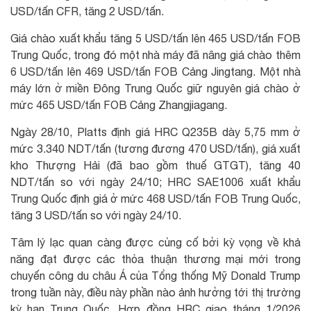
USD/tấn CFR, tăng 2 USD/tấn.
Giá chào xuất khẩu tăng 5 USD/tấn lên 465 USD/tấn FOB
Trung Quốc, trong đó một nhà máy đã nâng giá chào thêm
6 USD/tấn lên 469 USD/tấn FOB Cảng Jingtang. Một nhà
máy lớn ở miền Đông Trung Quốc giữ nguyên giá chào ở
mức 465 USD/tấn FOB Cảng Zhangjiagang.
Ngày 28/10, Platts định giá HRC Q235B dày 5,75 mm ở
mức 3.340 NDT/tấn (tương đương 470 USD/tấn), giá xuất
kho Thượng Hải (đã bao gồm thuế GTGT), tăng 40
NDT/tấn so với ngày 24/10; HRC SAE1006 xuất khẩu
Trung Quốc định giá ở mức 468 USD/tấn FOB Trung Quốc,
tăng 3 USD/tấn so với ngày 24/10.
Tâm lý lạc quan càng được củng cố bởi kỳ vọng về khả
năng đạt được các thỏa thuận thương mại mới trong
chuyến công du châu Á của Tổng thống Mỹ Donald Trump
trong tuần này, điều này phần nào ảnh hưởng tới thị trường
kỳ hạn Trung Quốc. Hợp đồng HRC giao tháng 1/2026