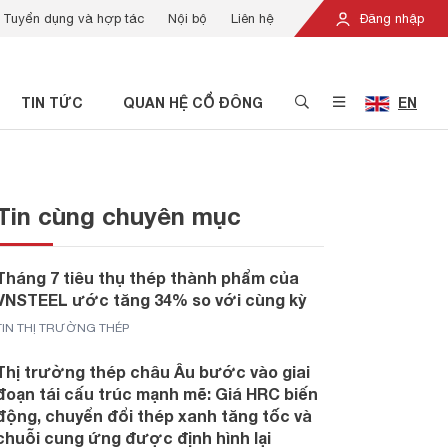
Tuyển dụng và hợp tác
Nội bộ
Liên hệ
Đăng nhập
TIN TỨC
QUAN HỆ CỔ ĐÔNG
EN
Tin cùng chuyên mục
Tháng 7 tiêu thụ thép thành phẩm của
VNSTEEL ước tăng 34% so với cùng kỳ
TIN THỊ TRƯỜNG THÉP
Thị trường thép châu Âu bước vào giai
đoạn tái cấu trúc mạnh mẽ: Giá HRC biến
động, chuyển đổi thép xanh tăng tốc và
chuỗi cung ứng được định hình lại