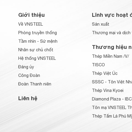
Giới thiệu
Lĩnh vực hoạt 
Về VNSTEEL
Sản xuất
Phòng truyền thống
Thương mại và dịch 
Tầm nhìn - Sứ mệnh
Thương hiệu n
Nhân sự chủ chốt
Thép Miền Nam /V/
Hệ thống VNSTEEL
TISCO
Đảng ủy
Thép Việt Úc
Công Đoàn
SSSC - Tôn Việt Nh
Đoàn Thanh niên
Thép Vina Kyoei
Liên hệ
Diamond Plaza - IBC
Tôn mạ VNSTEEL Th
Thép Tấm Lá Phú Mỹ