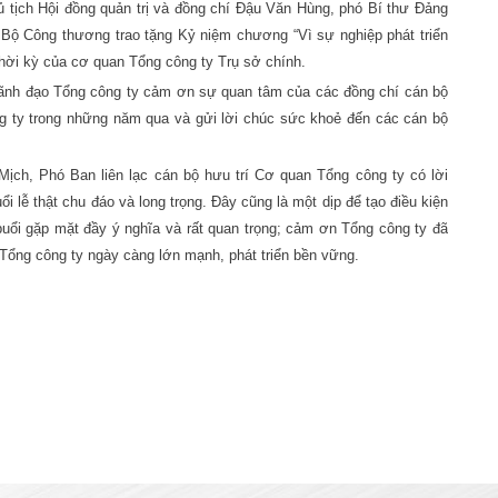
 tịch Hội đồng quản trị và đồng chí Đậu Văn Hùng, phó Bí thư Đảng
 Bộ Công thương trao tặng Kỷ niệm chương “Vì sự nghiệp phát triển
hời kỳ của cơ quan Tổng công ty Trụ sở chính.
ãnh đạo Tổng công ty cảm ơn sự quan tâm của các đồng chí cán bộ
ng ty trong những năm qua và gửi lời chúc sức khoẻ đến các cán bộ
 Mịch, Phó Ban liên lạc cán bộ hưu trí Cơ quan Tổng công ty có lời
 lễ thật chu đáo và long trọng. Đây cũng là một dịp để tạo điều kiện
uổi gặp mặt đầy ý nghĩa và rất quan trọng; cảm ơn Tổng công ty đã
 Tổng công ty ngày càng lớn mạnh, phát triển bền vững.