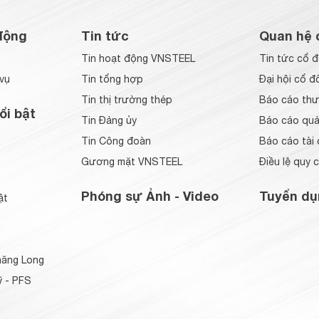
động
Tin tức
Quan hệ 
Tin hoạt động VNSTEEL
Tin tức cổ 
vụ
Tin tổng hợp
Đại hội cổ đ
Tin thị trường thép
Báo cáo thư
ổi bật
Tin Đảng ủy
Báo cáo quản
Tin Công đoàn
Báo cáo tài 
Gương mặt VNSTEEL
Điều lệ quy 
Phóng sự Ảnh - Video
Tuyển dụ
ật
ăng Long
 - PFS