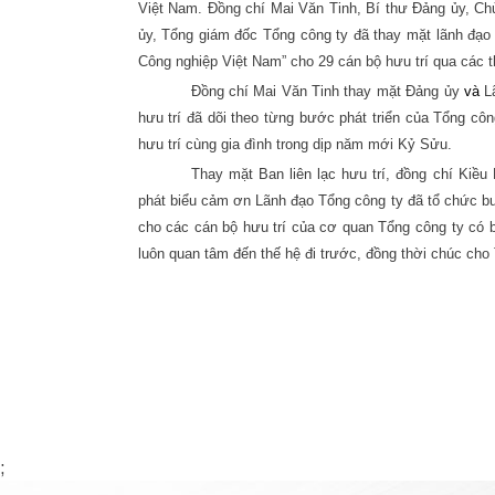
Việt Nam. Đồng chí Mai Văn Tinh, Bí thư Đảng ủy, Chủ
ủy, Tổng giám đốc Tổng công ty đã thay mặt lãnh đạo
Công nghiệp Việt Nam” cho 29 cán bộ hưu trí qua các t
Đồng chí Mai Văn Tinh thay mặt
Đảng ủy
và
L
hưu trí đã dõi theo từng bước phát triển của Tổng cô
hưu trí cùng gia đình trong dịp năm mới Kỷ Sửu.
Thay mặt Ban liên lạc hưu trí, đồng chí Kiều
phát biểu cảm ơn Lãnh đạo Tổng công ty đã tổ chức buổi
cho các cán bộ hưu trí của cơ quan Tổng công ty có b
luôn quan tâm đến thế hệ đi trước, đồng thời chúc cho
;