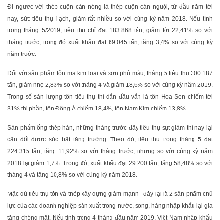
Đi ngược với thép cuộn cán nóng là thép cuộn cán nguội, từ đầu năm tới
nay, sức tiêu thụ ì ạch, giảm rất nhiều so với cùng kỳ năm 2018. Nếu tính
trong tháng 5/2019, tiêu thụ chỉ đạt 183.868 tấn, giảm tới 22,41% so với
tháng trước, trong đó xuất khẩu đạt 69.045 tấn, tăng 3,4% so với cùng kỳ
năm trước.
Đối với sản phẩm tôn mạ kim loại và sơn phủ màu, tháng 5 tiêu thụ 300.187
tấn, giảm nhẹ 2,83% so với tháng 4 và giảm 18,6% so với cùng kỳ năm 2019.
Trong số sản lượng tôn tiêu thụ thì dẫn đầu vẫn là tôn Hoa Sen chiếm tới
31% thị phần, tôn Đông Á chiếm 18,4%, tôn Nam Kim chiếm 13,8%...
Sản phẩm ống thép hàn, những tháng trước đây tiêu thụ sụt giảm thì nay lại
cân đối được sức bật tăng trưởng. Theo đó, tiêu thụ trong tháng 5 đạt
224.315 tấn, tăng 11,92% so với tháng trước, nhưng so với cùng kỳ năm
2018 lại giảm 1,7%. Trong đó, xuất khẩu đạt 29.200 tấn, tăng 58,48% so với
tháng 4 và tăng 10,8% so với cùng kỳ năm 2018.
Mặc dù tiêu thụ tôn và thép xây dựng giảm mạnh - đây lại là 2 sản phẩm chủ
lực của các doanh nghiệp sản xuất trong nước, song, hàng nhập khẩu lại gia
tăng chóng mặt. Nếu tính trong 4 tháng đầu năm 2019, Việt Nam nhập khẩu