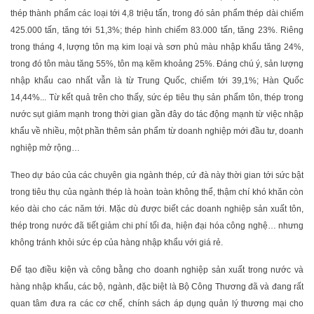
thép thành phẩm các loại tới 4,8 triệu tấn, trong đó sản phẩm thép dài chiếm
425.000 tấn, tăng tới 51,3%; thép hình chiếm 83.000 tấn, tăng 23%. Riêng
trong tháng 4, lượng tôn mạ kim loại và sơn phủ màu nhập khẩu tăng 24%,
trong đó tôn màu tăng 55%, tôn mạ kẽm khoảng 25%. Đáng chú ý, sản lượng
nhập khẩu cao nhất vẫn là từ Trung Quốc, chiếm tới 39,1%; Hàn Quốc
14,44%... Từ kết quả trên cho thấy, sức ép tiêu thụ sản phẩm tôn, thép trong
nước sụt giảm mạnh trong thời gian gần đây do tác động mạnh từ việc nhập
khẩu về nhiều, một phần thêm sản phẩm từ doanh nghiệp mới đầu tư, doanh
nghiệp mở rộng…
Theo dự báo của các chuyên gia ngành thép, cứ đà này thời gian tới sức bật
trong tiêu thụ của ngành thép là hoàn toàn không thể, thậm chí khó khăn còn
kéo dài cho các năm tới. Mặc dù được biết các doanh nghiệp sản xuất tôn,
thép trong nước đã tiết giảm chi phí tối đa, hiện đại hóa công nghệ… nhưng
không tránh khỏi sức ép của hàng nhập khẩu với giá rẻ.
Để tạo điều kiện và công bằng cho doanh nghiệp sản xuất trong nước và
hàng nhập khẩu, các bộ, ngành, đặc biệt là Bộ Công Thương đã và đang rất
quan tâm đưa ra các cơ chế, chính sách áp dụng quản lý thương mại cho