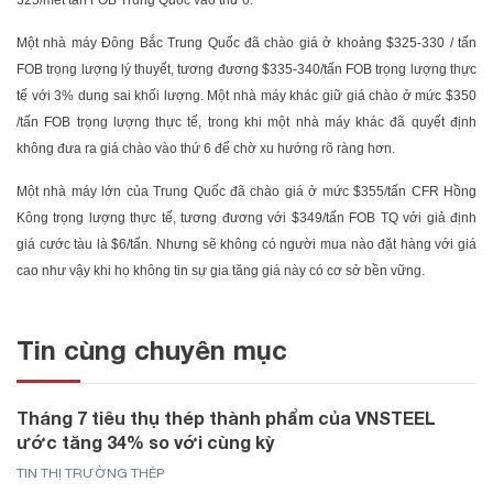
325/mét tấn FOB Trung Quốc vào thứ 6.
Một nhà máy Đông Bắc Trung Quốc đã chào giá ở khoảng $325-330 / tấn
FOB trọng lượng lý thuyết, tương đương $335-340/tấn FOB trọng lượng thực
tế với 3% dung sai khối lượng. Một nhà máy khác giữ giá chào ở mức $350
/tấn FOB trọng lượng thực tế, trong khi một nhà máy khác đã quyết định
không đưa ra giá chào vào thứ 6 để chờ xu hướng rõ ràng hơn.
Một nhà máy lớn của Trung Quốc đã chào giá ở mức $355/tấn CFR Hồng
Kông trọng lượng thực tế, tương đương với $349/tấn FOB TQ với giả định
giá cước tàu là $6/tấn. Nhưng sẽ không có người mua nào đặt hàng với giá
cao như vậy khi họ không tin sự gia tăng giá này có cơ sở bền vững.
Tin cùng chuyên mục
Tháng 7 tiêu thụ thép thành phẩm của VNSTEEL
ước tăng 34% so với cùng kỳ
TIN THỊ TRƯỜNG THÉP