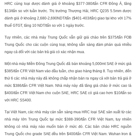
HRC cùng loại được đánh giá ở khoảng $377-380/tấn CFR Đông Á, tăng
$13/tấn so với tuần trước. Thị trường Thượng Hải, HRC Q235 5.5mm được
đánh giá ở khoảng 2,680-2,690NDT/tấn ($401-403/tấn) giao tại kho với 17%
thuế GTGT, tăng 10 NDT/tấn so với 1 ngày trước.
Tuy nhiên, các nhà máy Trung Quốc vẫn giữ giá chào trên $375/tấn FOB
Trung Quốc cho các cuộn cùng loại, không sẵn sàng đàm phán quá nhiều
ngay cả đối với các bản trả giá có xác nhận mua.
Một nhà máy Miền Đông Trung Quốc đã bán khoảng 5,000mt SAE ở mức giá
$385/tấn CFR Việt Nam vào đầu tuần, cho giao hàng tháng 8. Tuy nhiên, đến
thứ 6 các nhà máy này đã không chấp nhận bán ra ngay cả với bản trả giá ở
mức $386/tấn CFR Việt Nam. Nhà máy này đã tăng giá chào ở mức cao là
$400/tấn CFR Việt Nam cho cuộn SAE, HRC SAE có giá cao hơn $10/tấn so
với HRC SS400.
Tại Việt Nam, các nhà máy cán sẵn sàng mua HRC loại SAE sản xuất từ các
nhà máy lớn Trung Quốc tại mức $388-390/tấn CFR Việt Nam, tuy nhiên
không có nhà máy nào muốn bán ở mức đó. Các bản chào HRC nguồn
Trung Quốc cho grade SAE đều trên $400/tấn CFR Việt Nam. Wuhan Iron &