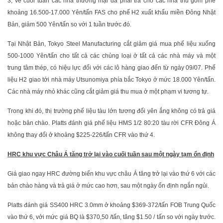
3; về cuối tuần các nhà thương mại đã phải trả cho các nhà thu gom phế
khoảng 16.500-17.000 Yên/tấn FAS cho phế H2 xuất khẩu miền Đông Nhật
Bản, giảm 500 Yên/tấn so với 1 tuần trước đó.
Tại Nhật Bản, Tokyo Steel Manufacturing cắt giảm giá mua phế liệu xuống
500-1000 Yên/tấn cho tất cả các chủng loại ở tất cả các nhà máy và một
trung tâm thép, có hiệu lực đối với các lô hàng giao đến từ ngày 09/07. Phế
liệu H2 giao tới nhà máy Utsunomiya phía bắc Tokyo ở mức 18.000 Yên/tấn.
Các nhà máy nhỏ khác cũng cắt giảm giá thu mua ở một phạm vi tương tự.
Trong khi đó, thị trường phế liệu tàu lớn tương đối yên ắng không có trả giá
hoặc bản chào. Platts đánh giá phế liệu HMS 1/2 80:20 tàu rời CFR Đông Á
không thay đổi ở khoảng $225-226/tấn CFR vào thứ 4.
HRC khu vực Châu Á tăng trở lại vào cuối tuần sau một ngày tạm ổn định
Giá giao ngay HRC đường biển khu vực châu Á tăng trở lại vào thứ 6 với các
bản chào hàng và trả giá ở mức cao hơn, sau một ngày ổn định ngắn ngủi.
Platts đánh giá SS400 HRC 3.0mm ở khoảng $369-372/tấn FOB Trung Quốc
vào thứ 6, vởi mức giá BQ là $370,50 /tấn, tăng $1.50 / tấn so với ngày trước.