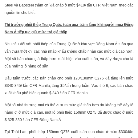
Steel và Baosteel thậm chí đã chào ở mức $410/ tấn CFR Việt Nam, theo các
nguồn tin cho biết.
Thị trường phôi thép Trung Quốc tuần qua trầm lắng khi người mua Đông
Nam Á tiếp tục giữ mức trả giá thấp
Nhu cầu đối với phôi thép của Trung Quốc ở khu vực Đông Nam Á tuần qua
vẫn thưa thớt khi các nhà nhập khẩu không chấp nhận các mức giá cao hơn.
Một số bản chào giá thấp hơn xuất hiện vào cuối tuần, và đây được cho là
của những lô hàng có sẵn.
Đầu tuần trước, các bản chào cho phôi 120/130mm Q275 đã tăng lên mức
$340-345/ tấn CFR Manila, tăng $5/tấn trong tuần. Vào thứ 6, các bản chào
xuất khẩu phổ biến quanh $ 340 / tấn CFR Manila.
Một số nhà thương mại có thể đưa ra mức giá thấp hơn do không thể đẩy lô
hàng đi ở mức giá cao, một lô phôi thép 150mm Q275 đã được chào ở mức
$ 325-330 / tấn CFR Đông Nam Á.
Tại Thái Lan, phôi thép 150mm Q275 cuối tuần qua chào ở mức $330/tấn