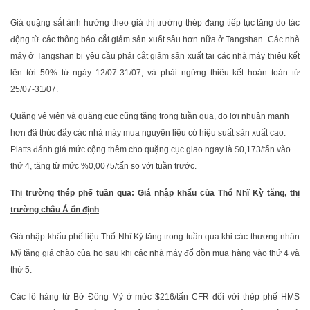
Giá quặng sắt ảnh hưởng theo giá thị trường thép đang tiếp tục tăng do tác
động từ các thông báo cắt giảm sản xuất sâu hơn nữa ở Tangshan. Các nhà
máy ở Tangshan bị yêu cầu phải cắt giảm sản xuất tại các nhà máy thiêu kết
lên tới 50% từ ngày 12/07-31/07, và phải ngừng thiêu kết hoàn toàn từ
25/07-31/07.
Quặng vê viên và quặng cục cũng tăng trong tuần qua, do lợi nhuận mạnh
hơn đã thúc đẩy các nhà máy mua nguyên liệu có hiệu suất sản xuất cao.
Platts đánh giá mức cộng thêm cho quặng cục giao ngay là $0,173/tấn vào
thứ 4, tăng từ mức %0,0075/tấn so với tuần trước.
Thị trường thép phế tuần qua: Giá nhập khẩu của Thổ Nhĩ Kỳ tăng, thị
trường châu Á ổn định
Giá nhập khẩu phế liệu Thổ Nhĩ Kỳ tăng trong tuần qua khi các thương nhân
Mỹ tăng giá chào của họ sau khi các nhà máy đổ dồn mua hàng vào thứ 4 và
thứ 5.
Các lô hàng từ Bờ Đông Mỹ ở mức $216/tấn CFR đối với thép phế HMS