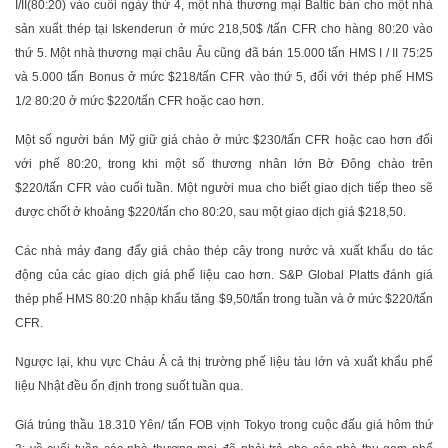
I/II(80:20) vào cuối ngày thứ 4, một nhà thương mại Baltic bán cho một nhà
sản xuất thép tại Iskenderun ở mức 218,50$ /tấn CFR cho hàng 80:20 vào
thứ 5. Một nhà thương mại châu Âu cũng đã bán 15.000 tấn HMS I / II 75:25
và 5.000 tấn Bonus ở mức $218/tấn CFR vào thứ 5, đối với thép phế HMS
1/2 80:20 ở mức $220/tấn CFR hoặc cao hơn.
Một số người bán Mỹ giữ giá chào ở mức $230/tấn CFR hoặc cao hơn đối
với phế 80:20, trong khi một số thương nhân lớn Bờ Đông chào trên
$220/tấn CFR vào cuối tuần. Một người mua cho biết giao dịch tiếp theo sẽ
được chốt ở khoảng $220/tấn cho 80:20, sau một giao dịch giá $218,50.
Các nhà máy đang đẩy giá chào thép cây trong nước và xuất khẩu do tác
động của các giao dịch giá phế liệu cao hơn. S&P Global Platts đánh giá
thép phế HMS 80:20 nhập khẩu tăng $9,50/tấn trong tuần và ở mức $220/tấn
CFR.
Ngược lại, khu vực Cháu Á cả thị trường phế liệu tàu lớn và xuất khẩu phế
liệu Nhật đều ổn định trong suốt tuần qua.
Giá trúng thầu 18.310 Yên/ tấn FOB vịnh Tokyo trong cuộc đấu giá hôm thứ