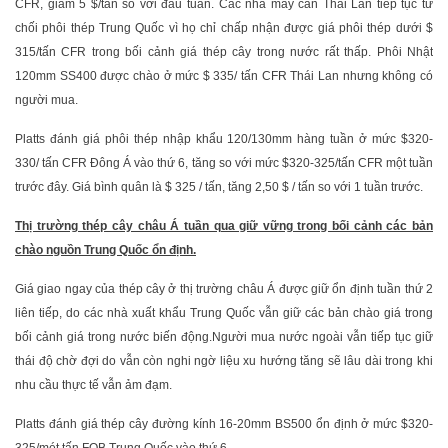
CFR, giảm 5 $/tấn so với đầu tuần. Các nhà máy cán Thái Lan tiếp tục từ
chối phôi thép Trung Quốc vì họ chỉ chấp nhận được giá phôi thép dưới $
315/tấn CFR trong bối cảnh giá thép cây trong nước rất thấp. Phôi Nhật
120mm SS400 được chào ở mức $ 335/ tấn CFR Thái Lan nhưng không có
người mua.
Platts đánh giá phôi thép nhập khẩu 120/130mm hàng tuần ở mức $320-
330/ tấn CFR Đông Á vào thứ 6, tăng so với mức $320-325/tấn CFR một tuần
trước đây. Giá bình quân là $ 325 / tấn, tăng 2,50 $ / tấn so với 1 tuần trước.
Thị trường thép cây châu Á tuần qua giữ vững trong bối cảnh các bản
chào nguồn Trung Quốc ổn định.
Giá giao ngay của thép cây ở thị trường châu Á được giữ ổn định tuần thứ 2
liên tiếp, do các nhà xuất khẩu Trung Quốc vẫn giữ các bản chào giá trong
bối cảnh giá trong nước biến động.Người mua nước ngoài vẫn tiếp tục giữ
thái độ chờ đợi do vẫn còn nghi ngờ liệu xu hướng tăng sẽ lâu dài trong khi
nhu cầu thực tế vẫn ảm đạm.
Platts đánh giá thép cây đường kính 16-20mm BS500 ổn định ở mức $320-