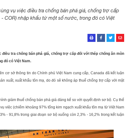
ùng vụ việc điều tra chống bán phá giá, chống trợ cấp
ạ - COR) nhập khẩu từ một số nước, trong đó có Việt
c điều tra chống bán phá giá, chống trợ cấp đối với thép chống ăn mòn
ng đó có Việt Nam.
 trên cơ sở thông tin do Chính phủ Việt Nam cung cấp, Canada đã kết luận
n xuất, xuất khẩu tôn mạ, do đó sẽ không áp thuế chống trợ cấp với mặt
hỉnh giảm thuế chống bán phá giá đáng kể so với quyết định sơ bộ. Cụ thể
 vụ việc (chiếm khoảng 97% tổng kim ngạch xuất khẩu tôn mạ từ Việt Nam
% - 91,8% trong giai đoạn sơ bộ xuống còn 2,3% - 16,2% trong kết luận