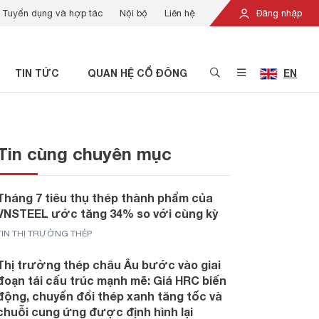
Tuyển dụng và hợp tác
Nội bộ
Liên hệ
Đăng nhập
TIN TỨC
QUAN HỆ CỔ ĐÔNG
EN
Tin cùng chuyên mục
Tháng 7 tiêu thụ thép thành phẩm của
VNSTEEL ước tăng 34% so với cùng kỳ
TIN THỊ TRƯỜNG THÉP
Thị trường thép châu Âu bước vào giai
đoạn tái cấu trúc mạnh mẽ: Giá HRC biến
động, chuyển đổi thép xanh tăng tốc và
chuỗi cung ứng được định hình lại