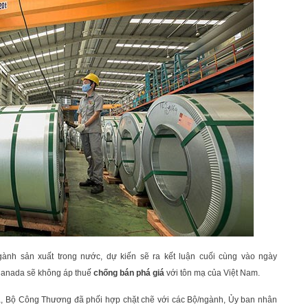
gành sản xuất trong nước, dự kiến sẽ ra kết luận cuối cùng vào ngày
 Canada sẽ không áp thuế
chống bán phá giá
với tôn mạ của Việt Nam.
ra, Bộ Công Thương đã phối hợp chặt chẽ với các Bộ/ngành, Ủy ban nhân