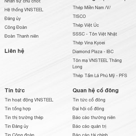
Nhân sự chủ chốt
Thép Miền Nam /V/
Hệ thống VNSTEEL
TISCO
Đảng ủy
Thép Việt Úc
Công Đoàn
SSSC - Tôn Việt Nhật
Đoàn Thanh niên
Thép Vina Kyoei
Liên hệ
Diamond Plaza - IBC
Tôn mạ VNSTEEL Thăng
Long
Thép Tấm Lá Phú Mỹ - PFS
Tin tức
Quan hệ cổ đông
Tin hoạt động VNSTEEL
Tin tức cổ đông
Tin tổng hợp
Đại hội cổ đông
Tin thị trường thép
Báo cáo thường niên
Tin Đảng ủy
Báo cáo quản trị
Tin Công đoàn
Báo cáo tài chính