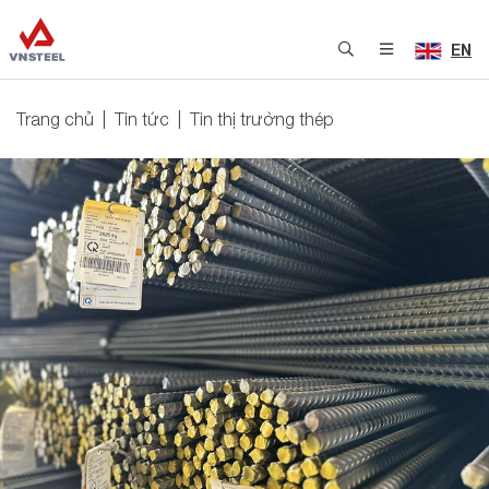
EN
Trang chủ
Tin tức
Tin thị trường thép