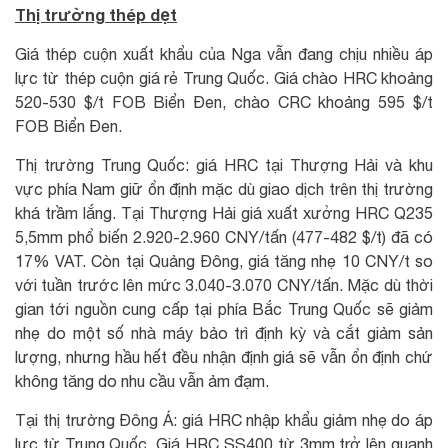
Thị trường thép dẹt
Giá thép cuộn xuất khẩu của Nga vẫn đang chịu nhiều áp
lực từ thép cuộn giá rẻ Trung Quốc. Giá chào HRC khoảng
520-530 $/t FOB Biển Đen, chào CRC khoảng 595 $/t
FOB Biển Đen.
Thị trường Trung Quốc: giá HRC tại Thượng Hải và khu
vực phía Nam giữ ổn định mặc dù giao dịch trên thị trường
khá trầm lắng. Tại Thượng Hải giá xuất xưởng HRC Q235
5,5mm phổ biến 2.920-2.960 CNY/tấn (477-482 $/t) đã có
17% VAT. Còn tại Quảng Đông, giá tăng nhẹ 10 CNY/t so
với tuần trước lên mức 3.040-3.070 CNY/tấn. Mặc dù thời
gian tới nguồn cung cấp tại phía Bắc Trung Quốc sẽ giảm
nhẹ do một số nhà máy bảo trì định kỳ và cắt giảm sản
lượng, nhưng hầu hết đều nhận định giá sẽ vẫn ổn định chứ
không tăng do nhu cầu vẫn ảm đạm.
Tại thị trường Đông Á: giá HRC nhập khẩu giảm nhẹ do áp
lực từ Trung Quốc. Giá HRC SS400 từ 3mm trở lên quanh