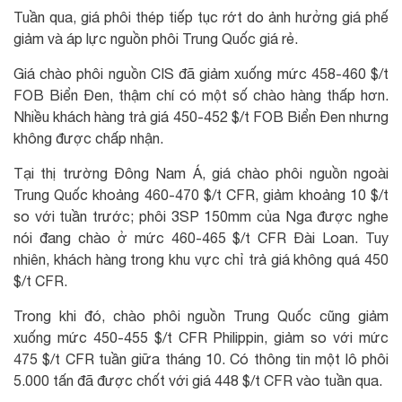
Tuần qua, giá phôi thép tiếp tục rớt do ảnh hưởng giá phế
giảm và áp lực nguồn phôi Trung Quốc giá rẻ.
Giá chào phôi nguồn CIS đã giảm xuống mức 458-460 $/t
FOB Biển Đen, thậm chí có một số chào hàng thấp hơn.
Nhiều khách hàng trả giá 450-452 $/t FOB Biển Đen nhưng
không được chấp nhận.
Tại thị trường Đông Nam Á, giá chào phôi nguồn ngoài
Trung Quốc khoảng 460-470 $/t CFR, giảm khoảng 10 $/t
so với tuần trước; phôi 3SP 150mm của Nga được nghe
nói đang chào ở mức 460-465 $/t CFR Đài Loan. Tuy
nhiên, khách hàng trong khu vực chỉ trả giá không quá 450
$/t CFR.
Trong khi đó, chào phôi nguồn Trung Quốc cũng giảm
xuống mức 450-455 $/t CFR Philippin, giảm so với mức
475 $/t CFR tuần giữa tháng 10. Có thông tin một lô phôi
5.000 tấn đã được chốt với giá 448 $/t CFR vào tuần qua.