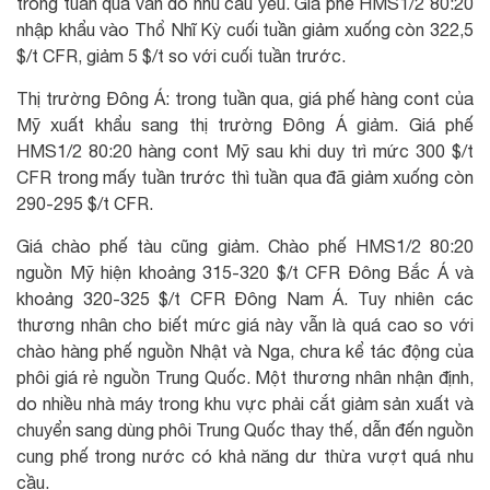
trong tuần qua vẫn do nhu cầu yếu. Giá phế HMS1/2 80:20
nhập khẩu vào Thổ Nhĩ Kỳ cuối tuần giảm xuống còn 322,5
$/t CFR, giảm 5 $/t so với cuối tuần trước.
Thị trường Đông Á: trong tuần qua, giá phế hàng cont của
Mỹ xuất khẩu sang thị trường Đông Á giảm. Giá phế
HMS1/2 80:20 hàng cont Mỹ sau khi duy trì mức 300 $/t
CFR trong mấy tuần trước thì tuần qua đã giảm xuống còn
290-295 $/t CFR.
Giá chào phế tàu cũng giảm. Chào phế HMS1/2 80:20
nguồn Mỹ hiện khoảng 315-320 $/t CFR Đông Bắc Á và
khoảng 320-325 $/t CFR Đông Nam Á. Tuy nhiên các
thương nhân cho biết mức giá này vẫn là quá cao so với
chào hàng phế nguồn Nhật và Nga, chưa kể tác động của
phôi giá rẻ nguồn Trung Quốc. Một thương nhân nhận định,
do nhiều nhà máy trong khu vực phải cắt giảm sản xuất và
chuyển sang dùng phôi Trung Quốc thay thế, dẫn đến nguồn
cung phế trong nước có khả năng dư thừa vượt quá nhu
cầu.