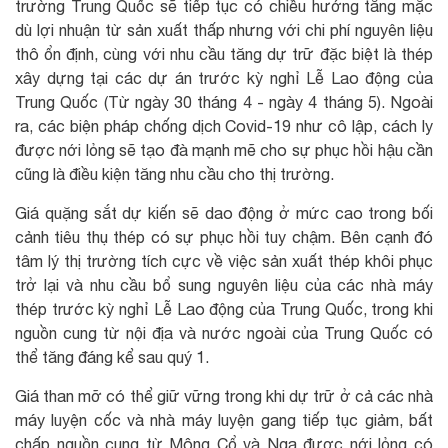
trường Trung Quốc sẽ tiếp tục có chiều hướng tăng mặc
dù lợi nhuận từ sản xuất thấp nhưng với chi phí nguyên liệu
thô ổn định, cùng với nhu cầu tăng dự trữ đặc biệt là thép
xây dựng tại các dự án trước kỳ nghỉ Lễ Lao động của
Trung Quốc (Từ ngày 30 tháng 4 - ngày 4 tháng 5). Ngoài
ra, các biện pháp chống dịch Covid-19 như cô lập, cách ly
được nới lỏng sẽ tạo đà mạnh mẽ cho sự phục hồi hậu cần
cũng là điều kiện tăng nhu cầu cho thị trường.
Giá quặng sắt dự kiến ​​sẽ dao động ở mức cao trong bối
cảnh tiêu thụ thép có sự phục hồi tuy chậm. Bên cạnh đó
tâm lý thị trường tích cực về việc sản xuất thép khôi phục
trở lại và nhu cầu bổ sung nguyên liệu của các nhà máy
thép trước kỳ nghỉ Lễ Lao động của Trung Quốc, trong khi
nguồn cung từ nội địa và nước ngoài của Trung Quốc có
thể tăng đáng kể sau quý 1.
Giá than mỡ có thể giữ vững trong khi dự trữ ở cả các nhà
máy luyện cốc và nhà máy luyện gang tiếp tục giảm, bất
chấp nguồn cung từ Mông Cổ và Nga được nới lỏng có