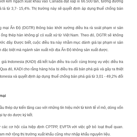
g với kim ngạch xuất khẩu vào Canada đạt xấp xỉ 66.500 tấn, tương đương
 là từ 3,7- 15,4%. Thị trường này sẽ quyết định áp dụng thuế chống bán
ng mại Ấn Độ (DGTR) thông báo khởi xướng điều tra rà soát phạm vi sản
m ống thép hàn không gỉ có xuất xứ từ Việt Nam. Theo đó, DGTR sẽ không
 trước đây. Được biết, cuộc điều tra này nhằm mục đánh giá lại phạm vi sản
n đặc biệt mà ngành sản xuất nội địa Ấn Độ không sản xuất được.
giá Indonesia (KADI) đã kết luận điều tra cuối cùng trong vụ việc điều tra
 Qua đó, KADI cho rằng hàng hóa bị điều tra đã bán phá giá và gây ra thiệt
ndonesia và quyết định áp dụng thuế chống bán phá giá từ 3,01 - 49,2% đối
 mại
 thép dự kiến tăng cao với những tín hiệu mới từ kinh tế vĩ mô, dòng vốn
 tự do được ký kết.
ừ các cơ hội của hiệp định CPTPP, EVFTA với việc gỡ bỏ loạt thuế quan.
am mở rộng thị trường xuất khẩu cũng như nhập khẩu nguyên liệu.