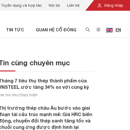
Tuyển dụng và hợp tác
Nội bộ
Liên hệ
Đăng nhập
TIN TỨC
QUAN HỆ CỔ ĐÔNG
EN
Tin cùng chuyên mục
Tháng 7 tiêu thụ thép thành phẩm của
VNSTEEL ước tăng 34% so với cùng kỳ
TIN THỊ TRƯỜNG THÉP
Thị trường thép châu Âu bước vào giai
đoạn tái cấu trúc mạnh mẽ: Giá HRC biến
động, chuyển đổi thép xanh tăng tốc và
chuỗi cung ứng được định hình lại