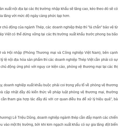
n xuất nội địa tại các thị trường nhập khẩu sẽ tăng cao, kéo theo đó sẽ có
gia tăng với mức độ ngày càng phức tạp hơn.
ự chủ động của ngành Thép, các doanh nghiệp thép thì "lá chắn" bảo vệ từ
ép Việt có thể đứng vững tại các thị trường xuất khẩu trước phong ba bão
 và Hội nhập (Phòng Thương mại và Công nghiệp Việt Nam), bên cạnh
 tỷ lệ nội địa hóa sản phẩm thì các doanh nghiệp Thép Việt cần phải có sự
 chủ động ứng phó với nguy cơ kiện cáo, phòng vệ thương mại tại các thị
ay, doanh nghiệp xuất khẩu buộc phải coi trọng yếu tố về phòng vệ thương
 và cập nhật đầy đủ kiến thức về pháp luật phòng vệ thương mại, thường
ì cần tham gia hợp tác đầy đủ với cơ quan điều tra để xử lý hiệu quả", bà
hương) Lê Triệu Dũng, doanh nghiệp ngành thép cần đẩy mạnh các chiến
ều vào một thị trường, bởi khi kim ngạch xuất khẩu có sự gia tăng đột biến