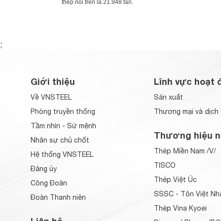
thép nói trên là 21.948 tấn.
;
Giới thiệu
Lĩnh vực hoạt 
Về VNSTEEL
Sản xuất
Phòng truyền thống
Thương mại và dịch 
Tầm nhìn - Sứ mệnh
Thương hiệu n
Nhân sự chủ chốt
Thép Miền Nam /V/
Hệ thống VNSTEEL
TISCO
Đảng ủy
Thép Việt Úc
Công Đoàn
SSSC - Tôn Việt Nh
Đoàn Thanh niên
Thép Vina Kyoei
Liên hệ