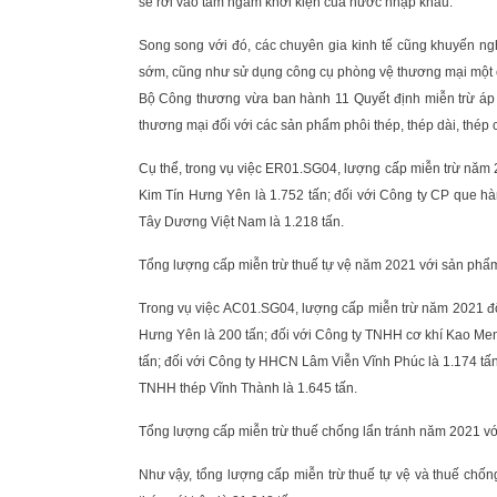
sẽ rơi vào tầm ngắm khởi kiện của nước nhập khẩu.
Song song với đó, các chuyên gia kinh tế cũng khuyến n
sớm, cũng như sử dụng công cụ phòng vệ thương mại một cách
Bộ Công thương vừa ban hành 11 Quyết định miễn trừ áp 
thương mại đối với các sản phẩm phôi thép, thép dài, thép
Cụ thể, trong vụ việc ER01.SG04, lượng cấp miễn trừ năm 2
Kim Tín Hưng Yên là 1.752 tấn; đối với Công ty CP que hà
Tây Dương Việt Nam là 1.218 tấn.
Tổng lượng cấp miễn trừ thuế tự vệ năm 2021 với sản phẩm 
Trong vụ việc AC01.SG04, lượng cấp miễn trừ năm 2021 đối
Hưng Yên là 200 tấn; đối với Công ty TNHH cơ khí Kao Men
tấn; đối với Công ty HHCN Lâm Viễn Vĩnh Phúc là 1.174 tấn
TNHH thép Vĩnh Thành là 1.645 tấn.
Tổng lượng cấp miễn trừ thuế chống lẩn tránh năm 2021 vớ
Như vậy, tổng lượng cấp miễn trừ thuế tự vệ và thuế ch