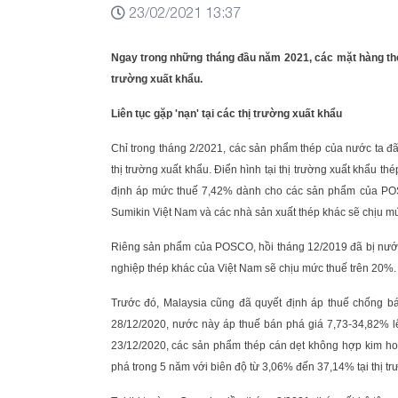
23/02/2021 13:37
Ngay trong những tháng đầu năm 2021, các mặt hàng thép
trường xuất khẩu.
Liên tục gặp 'nạn' tại các thị trường xuất khẩu
Chỉ trong tháng 2/2021, các sản phẩm thép của nước ta đã 
thị trường xuất khẩu. Điển hình tại thị trường xuất khẩu t
định áp mức thuế 7,42% dành cho các sản phẩm của POS
Sumikin Việt Nam và các nhà sản xuất thép khác sẽ chịu m
Riêng sản phẩm của POSCO, hồi tháng 12/2019 đã bị nước
nghiệp thép khác của Việt Nam sẽ chịu mức thuế trên 20%.
Trước đó, Malaysia cũng đã quyết định áp thuế chống b
28/12/2020, nước này áp thuế bán phá giá 7,73-34,82% l
23/12/2020, các sản phẩm thép cán dẹt không hợp kim h
phá trong 5 năm với biên độ từ 3,06% đến 37,14% tại thị trư