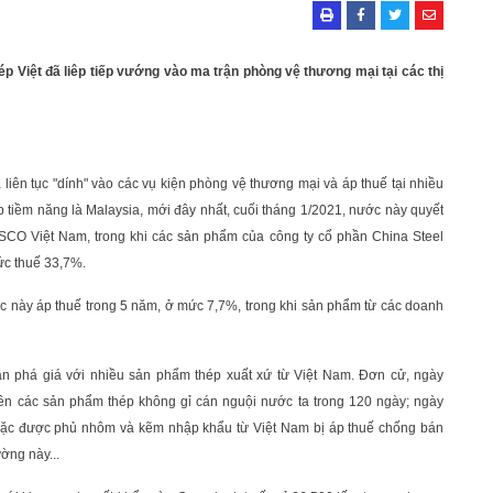
 Việt đã liêp tiếp vướng vào ma trận phòng vệ thương mại tại các thị
liên tục "dính" vào các vụ kiện phòng vệ thương mại và áp thuế tại nhiều
hép tiềm năng là Malaysia, mới đây nhất, cuối tháng 1/2021, nước này quyết
CO Việt Nam, trong khi các sản phẩm của công ty cổ phần China Steel
ức thuế 33,7%.
 này áp thuế trong 5 năm, ở mức 7,7%, trong khi sản phẩm từ các doanh
án phá giá với nhiều sản phẩm thép xuất xứ từ Việt Nam. Đơn cử, ngày
ên các sản phẩm thép không gỉ cán nguội nước ta trong 120 ngày; ngày
oặc được phủ nhôm và kẽm nhập khẩu từ Việt Nam bị áp thuế chống bán
ờng này...