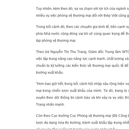
Tuy nhiên, kèm theo đó, sự va chạm với lợi ích của ngành sả
nhiều vụ việc phòng vệ thương mại đối với thép Việt cũng 
Trong bối cảnh đó, theo các chuyên gia kinh tế, bên cạnh s
phía Nhà nước cũng đóng vai trò vô cùng quan trọng để th
táp phòng vệ thương mại.
Theo bà Nguyễn Thị Thu Trang, Giám đốc Trung tâm WTO
việc tập trung nâng cao năng lực cạnh tranh, chất lượng và
chuẩn bị kỹ lưỡng các kiến thức về thương mại quốc tế để
trường xuất khẩu.
"Hơn bao giờ hết, trong bối cảnh hội nhập sâu rộng hiện n
mại trong chiến lược xuất khẩu của mình. Từ đó, trang bị
xuyên theo dõi thông tin cảnh báo và khi xảy ra vụ việc th
Trang nhấn mạnh.
Còn theo Cục trưởng Cục Phòng vệ thương mại (Bộ Công t
lược đa dạng hóa thị trường, tránh xuất khẩu tập trung nhi