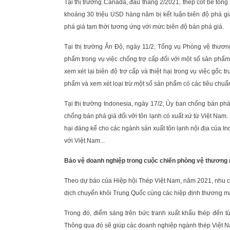
Tại thị trường Canada, đầu tháng 2/2021, thép cốt bê tôn
khoảng 30 triệu USD hàng năm bị kết luận biên độ phá giá
phá giá tạm thời tương ứng với mức biên độ bán phá giá.
Tại thị trường Ấn Độ, ngày 11/2, Tổng vụ Phòng vệ thươ
phẩm trong vụ việc chống trợ cấp đối với một số sản phẩ
xem xét lại biên độ trợ cấp và thiệt hại trong vụ việc gốc
phẩm và xem xét loại trừ một số sản phẩm có các tiêu chuẩ
Tại thị trường Indonesia, ngày 17/2, Ủy ban chống bán phá 
chống bán phá giá đối với tôn lạnh có xuất xứ từ Việt Nam.
hại đáng kể cho các ngành sản xuất tôn lạnh nội địa của I
với Việt Nam...
Bảo vệ doanh nghiệp trong cuộc chiến phòng vệ thương
Theo dự báo của Hiệp hội Thép Việt Nam, năm 2021, nhu cầu
dịch chuyển khỏi Trung Quốc cùng các hiệp định thương mại
Trong đó, điểm sáng trên bức tranh xuất khẩu thép đến t
Thông qua đó sẽ giúp các doanh nghiệp ngành thép Việt N