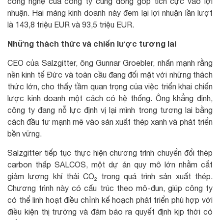
công nghệ của công ty cũng đóng góp tích cực vào lợi
nhuận. Hai mảng kinh doanh này đem lại lợi nhuận lần lượt
là 143,8 triệu EUR và 93,5 triệu EUR.
Những thách thức và chiến lược tương lai
CEO của Salzgitter, ông Gunnar Groebler, nhấn mạnh rằng
nền kinh tế Đức và toàn cầu đang đối mặt với những thách
thức lớn, cho thấy tầm quan trọng của việc triển khai chiến
lược kinh doanh một cách có hệ thống. Ông khẳng định,
công ty đang nỗ lực định vị lại mình trong tương lai bằng
cách đầu tư mạnh mẽ vào sản xuất thép xanh và phát triển
bền vững.
Salzgitter tiếp tục thực hiện chương trình chuyển đổi thép
carbon thấp SALCOS, một dự án quy mô lớn nhằm cắt
giảm lượng khí thải CO₂ trong quá trình sản xuất thép.
Chương trình này có cấu trúc theo mô-đun, giúp công ty
có thể linh hoạt điều chỉnh kế hoạch phát triển phù hợp với
điều kiện thị trường và đảm bảo ra quyết định kịp thời có