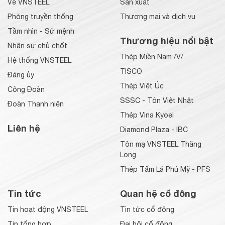
Về VNSTEEL
Sản xuất
Phòng truyền thống
Thương mại và dịch vụ
Tầm nhìn - Sứ mệnh
Thương hiệu nổi bật
Nhân sự chủ chốt
Thép Miền Nam /V/
Hệ thống VNSTEEL
TISCO
Đảng ủy
Thép Việt Úc
Công Đoàn
SSSC - Tôn Việt Nhật
Đoàn Thanh niên
Thép Vina Kyoei
Liên hệ
Diamond Plaza - IBC
Tôn mạ VNSTEEL Thăng
Long
Thép Tấm Lá Phú Mỹ - PFS
Tin tức
Quan hệ cổ đông
Tin hoạt động VNSTEEL
Tin tức cổ đông
Tin tổng hợp
Đại hội cổ đông