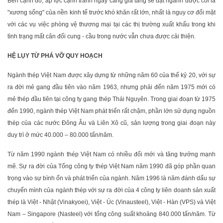
Bên cạnh đó, áp lực cạnh tranh ngày càng gia tăng sẽ đặt ngành được coi là
"xương sống" của nền kinh tế trước khó khăn rất lớn, nhất là nguy cơ đối mặt
với các vụ việc phòng vệ thương mại tại các thị trường xuất khẩu trong khi
tình trạng mất cân đối cung - cầu trong nước vẫn chưa được cải thiện.
HỆ LỤY TỪ PHÁ VỠ QUY HOẠCH
Ngành thép Việt Nam được xây dựng từ những năm 60 của thế kỷ 20, với sự
ra đời mẻ gang đầu tiên vào năm 1963, nhưng phải đến năm 1975 mới có
mẻ thép đầu tiên tại công ty gang thép Thái Nguyên. Trong giai đoạn từ 1975
đến 1990, ngành thép Việt Nam phát triển rất chậm, phần lớn sử dụng nguồn
thép của các nước Đông Âu và Liên Xô cũ, sản lượng trong giai đoạn này
duy trì ở mức 40.000 – 80.000 tấn/năm.
Từ năm 1990 ngành thép Việt Nam có nhiều đổi mới và tăng trưởng mạnh
mẽ. Sự ra đời của Tổng công ty thép Việt Nam năm 1990 đã góp phần quan
trọng vào sự bình ổn và phát triển của ngành. Năm 1996 là năm đánh dấu sự
chuyển mình của ngành thép với sự ra đời của 4 công ty liên doanh sản xuất
thép là Việt - Nhật (Vinakyoei), Việt - Úc (Vinausteel), Việt - Hàn (VPS) và Việt
Nam – Singapore (Nasteel) với tổng công suất khoảng 840.000 tấn/năm. Từ