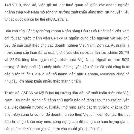
14/1/2019, theo đó, việc gỡ bỏ loạt thuế quan sẽ giúp các doanh nghiệp
ngành thép Việt Nam mở rộng thị trường xuất khẩu đồng thời NK nguyên liệu
từ các quốc gia có lợi thế như Australia.
Báo cáo của Công ty chứng khoán Ngân hàng Đầu tư và Phát triển Việt Nam
chỉ rõ, các nước thành viên CPTPP là nguồn cung cấp nguyên vật liệu chủ
yếu để sản xuất thép cho các doanh nghiệp Việt Nam. Đơn cử, Australia là
nước cung cấp than đá và quặng chủ yếu cho nước ta, lần lượt chiếm 25,7%
và 22,9% tổng kim ngạch nhập khẩu của Việt Nam. Ngoài ra, hơn 50%
lượng sắt thép phế liệu nhập khẩu làm nguyên liệu sản xuất phôi cũng là từ
các nước thuộc CPTPP. Một số thành viên như Canada, Malaysia cũng có
nhu cầu lớn nhập khẩu nhiều thép thành phẩm.
Trước đó, ASEAN và Mỹ là hai thị trường dẫn đầu về xuất khẩu thép của Việt
Nam. Tuy nhiên, trong bối cảnh chủ nghĩa bảo hộ tăng cao, theo các chuyên
gia, việc chuyển hướng xuất khẩu, mở rộng sang các thị trường khác là cần
thiết. Đây cũng là cơ hội để doanh nghiệp thép Việt tìm kiếm đối tác, thu hút
đầu tư, nhập khẩu máy móc, công nghệ cao để nâng cao hàm lượng giá trị
sản phẩm, từ đó tham gia sâu hơn vào chuỗi giá trị toàn cầu.