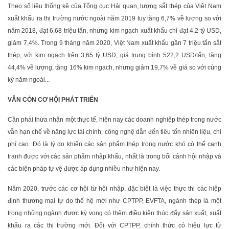
Theo số liệu thống kê của Tổng cục Hải quan, lượng sắt thép của Việt Nam
xuất khẩu ra thị trường nước ngoài năm 2019 tuy tăng 6,7% về lượng so với
năm 2018, đạt 6,68 triệu tấn, nhưng kim ngạch xuất khẩu chỉ đạt 4,2 tỷ USD,
giảm 7,4%. Trong 9 tháng năm 2020, Việt Nam xuất khẩu gần 7 triệu tấn sắt
thép, với kim ngạch trên 3,65 tỷ USD, giá trung bình 522,2 USD/tấn, tăng
44,4% về lượng, tăng 16% kim ngạch, nhưng giảm 19,7% về giá so với cùng
kỳ năm ngoái...
VẪN CÒN CƠ HỘI PHÁT TRIỂN
Cần phải thừa nhận một thực tế, hiện nay các doanh nghiệp thép trong nước
vẫn hạn chế về năng lực tài chính, công nghệ dẫn đến tiêu tốn nhiên liệu, chi
phí cao. Đó là lý do khiến các sản phẩm thép trong nước khó có thể cạnh
tranh được với các sản phẩm nhập khẩu, nhất là trong bối cảnh hội nhập và
các biện pháp tự vệ được áp dụng nhiều như hiện nay.
Năm 2020, trước các cơ hội từ hội nhập, đặc biệt là việc thực thi các hiệp
định thương mại tự do thế hệ mới như CPTPP, EVFTA, ngành thép là một
trong những ngành được kỳ vọng có thêm điều kiện thúc đẩy sản xuất, xuất
khẩu ra các thị trường mới. Đối với CPTPP, chính thức có hiệu lực từ