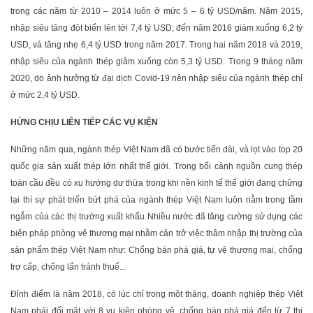
trong các năm từ 2010 – 2014 luôn ở mức 5 – 6 tỷ USD/năm. Năm 2015,
nhập siêu tăng đột biến lên tới 7,4 tỷ USD; đến năm 2016 giảm xuống 6,2 tỷ
USD, và tăng nhẹ 6,4 tỷ USD trong năm 2017. Trong hai năm 2018 và 2019,
nhập siêu của ngành thép giảm xuống còn 5,3 tỷ USD. Trong 9 tháng năm
2020, do ảnh hưởng từ đại dịch Covid-19 nên nhập siêu của ngành thép chỉ
ở mức 2,4 tỷ USD.
HỨNG CHỊU LIÊN TIẾP CÁC VỤ KIỆN
Những năm qua, ngành thép Việt Nam đã có bước tiến dài, và lọt vào top 20
quốc gia sản xuất thép lớn nhất thế giới. Trong bối cảnh nguồn cung thép
toàn cầu đều có xu hướng dư thừa trong khi nền kinh tế thế giới đang chững
lại thì sự phát triển bứt phá của ngành thép Việt Nam luôn nằm trong tầm
ngắm của các thị trường xuất khẩu Nhiều nước đã tăng cường sử dụng các
biện pháp phòng vệ thương mại nhằm cản trở việc thâm nhập thị trường của
sản phẩm thép Việt Nam như: Chống bán phá giá, tự vệ thương mại, chống
trợ cấp, chống lẩn tránh thuế...
Đỉnh điểm là năm 2018, có lúc chỉ trong một tháng, doanh nghiệp thép Việt
Nam phải đối mặt với 8 vụ kiện phòng vệ, chống bán phá giá đến từ 7 thị