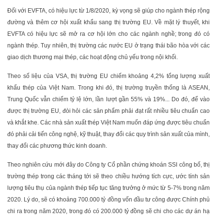
Đối với EVFTA, có hiệu lực từ 1/8/2020, kỳ vọng sẽ giúp cho ngành thép rộng
đường và thêm cơ hội xuất khẩu sang thị trường EU. Về mặt lý thuyết, khi
EVFTA có hiệu lực sẽ mở ra cơ hội lớn cho các ngành nghề; trong đó có
ngành thép. Tuy nhiên, thị trường các nước EU ở trạng thái bão hòa với các
giao dịch thương mại thép, các hoạt động chủ yếu trong nội khối.
Theo số liệu của VSA, thị trường EU chiếm khoảng 4,2% tổng lượng xuất
khẩu thép của Việt Nam. Trong khi đó, thị trường truyền thống là ASEAN,
Trung Quốc vẫn chiếm tỷ lệ lớn, lần lượt gần 55% và 19%... Do đó, để vào
được thị trường EU, đòi hỏi các sản phẩm phải đạt rất nhiều tiêu chuẩn cao
và khắt khe. Các nhà sản xuất thép Việt Nam muốn đáp ứng được tiêu chuẩn
đó phải cải tiến công nghệ, kỹ thuật, thay đổi các quy trình sản xuất của mình,
thay đổi các phương thức kinh doanh.
Theo nghiên cứu mới đây do Công ty Cổ phần chứng khoán SSI công bố, thị
trường thép trong các tháng tới sẽ theo chiều hướng tích cực, ước tính sản
lượng tiêu thụ của ngành thép tiếp tục tăng trưởng ở mức từ 5-7% trong năm
2020. Lý do, sẽ có khoảng 700.000 tỷ đồng vốn đầu tư công được Chính phủ
chi ra trong năm 2020, trong đó có 200.000 tỷ đồng sẽ chi cho các dự án hạ