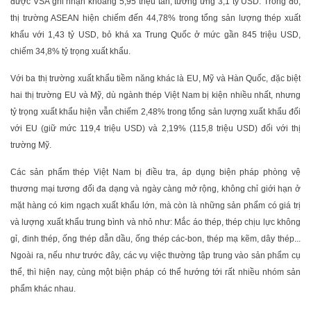
được VSA ghi nhận khoảng 5,95 triệu tấn, tương ứng 3,1 tỷ USD. Trong đó,
thị trường ASEAN hiện chiếm đến 44,78% trong tổng sản lượng thép xuất
khẩu với 1,43 tỷ USD, bỏ khá xa Trung Quốc ở mức gần 845 triệu USD,
chiếm 34,8% tỷ trọng xuất khẩu.
Với ba thị trường xuất khẩu tiềm năng khác là EU, Mỹ và Hàn Quốc, đặc biệt
hai thị trường EU và Mỹ, dù ngành thép Việt Nam bị kiện nhiều nhất, nhưng
tỷ trọng xuất khẩu hiện vẫn chiếm 2,48% trong tổng sản lượng xuất khẩu đối
với EU (giữ mức 119,4 triệu USD) và 2,19% (115,8 triệu USD) đối với thị
trường Mỹ.
Các sản phẩm thép Việt Nam bị điều tra, áp dụng biện pháp phòng vệ
thương mại tương đối đa dạng và ngày càng mở rộng, không chỉ giới hạn ở
mặt hàng có kim ngạch xuất khẩu lớn, mà còn là những sản phẩm có giá trị
và lượng xuất khẩu trung bình và nhỏ như: Mắc áo thép, thép chịu lực không
gỉ, đinh thép, ống thép dẫn dầu, ống thép các-bon, thép mạ kẽm, dây thép...
Ngoài ra, nếu như trước đây, các vụ việc thường tập trung vào sản phẩm cụ
thể, thì hiện nay, cùng một biện pháp có thể hướng tới rất nhiều nhóm sản
phẩm khác nhau.