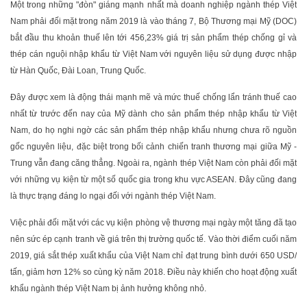
Một trong những "đòn" giáng mạnh nhất mà doanh nghiệp ngành thép Việt
Nam phải đối mặt trong năm 2019 là vào tháng 7, Bộ Thương mại Mỹ (DOC)
bắt đầu thu khoản thuế lên tới 456,23% giá trị sản phẩm thép chống gỉ và
thép cán nguội nhập khẩu từ Việt Nam với nguyên liệu sử dụng được nhập
từ Hàn Quốc, Đài Loan, Trung Quốc.
Đây được xem là động thái mạnh mẽ và mức thuế chống lẩn tránh thuế cao
nhất từ trước đến nay của Mỹ dành cho sản phẩm thép nhập khẩu từ Việt
Nam, do họ nghi ngờ các sản phẩm thép nhập khẩu nhưng chưa rõ nguồn
gốc nguyên liệu, đặc biệt trong bối cảnh chiến tranh thương mại giữa Mỹ -
Trung vẫn đang căng thẳng. Ngoài ra, ngành thép Việt Nam còn phải đối mặt
với những vụ kiện từ một số quốc gia trong khu vực ASEAN. Đây cũng đang
là thực trạng đáng lo ngại đối với ngành thép Việt Nam.
Việc phải đối mặt với các vụ kiện phòng vệ thương mại ngày một tăng đã tạo
nên sức ép cạnh tranh về giá trên thị trường quốc tế. Vào thời điểm cuối năm
2019, giá sắt thép xuất khẩu của Việt Nam chỉ đạt trung bình dưới 650 USD/
tấn, giảm hơn 12% so cùng kỳ năm 2018. Điều này khiến cho hoạt động xuất
khẩu ngành thép Việt Nam bị ảnh hưởng không nhỏ.