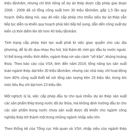
triệu tấn/năm, nhưng chỉ tính riêng số dự án thép được cấp phép giai đoạn
2006 - 2008 đã có tổng công suất hơn 30 triệu tấn/năm, gấp 1,5 lần quy
hoạch. Điều đáng nói, sau đó việc cấp phép cho nhiều siêu dự án thép vẫn
tiếp tục diễn ra khiến quy hoạch phải liên tiếp bổ sung, dẫn đến công suất dự
kiến có thời điểm lên tới hơn 40 triệu tấn/năm.
Tình trạng cấp phép tràn lan xuất phát từ việc giao quyền cho các địa
phương, để từ đó đua nhau thu hút, trải thảm đỏ mời gọi đầu tư nước ngoài.
Vì thế trong nhiều thời điểm, ngành thép rơi vào cảnh "vỡ trận", khủng hoảng
thừa. Theo báo cáo của VSA, tính đến năm 2019, tổng năng lực sản xuất
toàn ngành thép đạt trên 30 triệu tấn/năm, nhưng các nhà máy chỉ hoạt động
hơn 80% công suất thiết kế với tổng sản lượng trên 25 triệu tấn, trong khi
mức tiêu thụ chỉ đạt hơn 23 triệu tấn.
Một nghịch lý là, việc cấp phép đầu tư cho quá nhiều dự án thép sản xuất
các sản phẩm thép trong nước đã dư thừa, mà không định hướng đầu tư cho
các sản phẩm trong nước chưa sản xuất được đã khiến cho ngành công
nghiệp thép trở thành một trong những ngành nhập siêu lớn.
Theo thống kê của Tổng cục Hải quan và VSA, nhập siêu của ngành thép