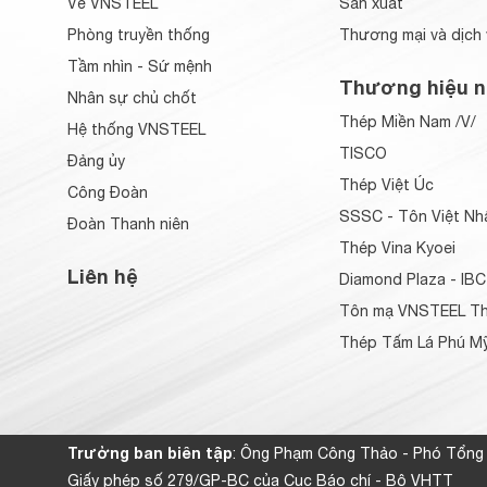
Về VNSTEEL
Sản xuất
Phòng truyền thống
Thương mại và dịch 
Tầm nhìn - Sứ mệnh
Thương hiệu n
Nhân sự chủ chốt
Thép Miền Nam /V/
Hệ thống VNSTEEL
TISCO
Đảng ủy
Thép Việt Úc
Công Đoàn
SSSC - Tôn Việt Nh
Đoàn Thanh niên
Thép Vina Kyoei
Liên hệ
Diamond Plaza - IBC
Tôn mạ VNSTEEL Th
Thép Tấm Lá Phú Mỹ
Trưởng ban biên tập
: Ông Phạm Công Thảo - Phó Tổng
Giấy phép số 279/GP-BC của Cục Báo chí - Bộ VHTT