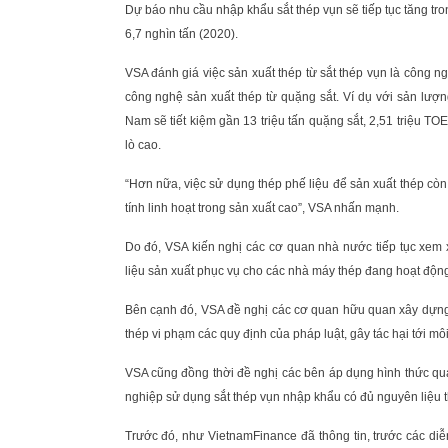
Dự báo nhu cầu nhập khẩu sắt thép vụn sẽ tiếp tục tăng trong
6,7 nghìn tấn (2020).
VSA đánh giá việc sản xuất thép từ sắt thép vụn là công ng
công nghệ sản xuất thép từ quặng sắt. Ví dụ với sản lượn
Nam sẽ tiết kiệm gần 13 triệu tấn quặng sắt, 2,51 triệu TO
lò cao.
“Hơn nữa, việc sử dụng thép phế liệu để sản xuất thép còn 
tính linh hoạt trong sản xuất cao”, VSA nhấn mạnh.
Do đó, VSA kiến nghị các cơ quan nhà nước tiếp tục xem 
liệu sản xuất phục vụ cho các nhà máy thép đang hoạt động
Bên cạnh đó, VSA đề nghị các cơ quan hữu quan xây dựng 
thép vi phạm các quy định của pháp luật, gây tác hại tới mô
VSA cũng đồng thời đề nghị các bên áp dụng hình thức quả
nghiệp sử dụng sắt thép vụn nhập khẩu có đủ nguyên liệu 
Trước đó, như VietnamFinance đã thông tin, trước các diễ