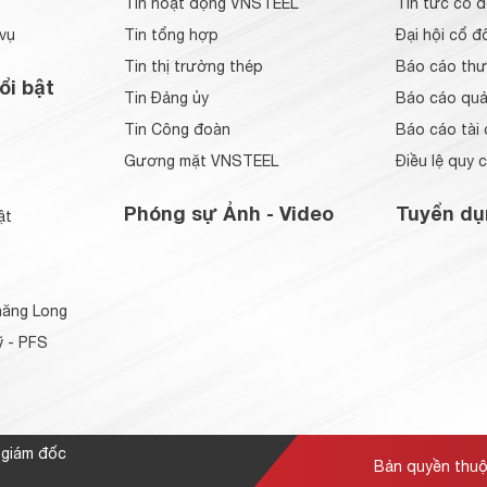
Tin hoạt động VNSTEEL
Tin tức cổ 
vụ
Tin tổng hợp
Đại hội cổ đ
Tin thị trường thép
Báo cáo thư
ổi bật
Tin Đảng ủy
Báo cáo quản
Tin Công đoàn
Báo cáo tài 
Gương mặt VNSTEEL
Điều lệ quy 
Phóng sự Ảnh - Video
Tuyển dụ
ật
ăng Long
 - PFS
 giám đốc
Bản quyền thu