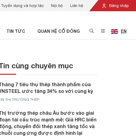
Tuyển dụng và hợp tác
Nội bộ
Liên hệ
Đăng nhập
TIN TỨC
QUAN HỆ CỔ ĐÔNG
EN
Tin cùng chuyên mục
Tháng 7 tiêu thụ thép thành phẩm của
VNSTEEL ước tăng 34% so với cùng kỳ
TIN THỊ TRƯỜNG THÉP
Thị trường thép châu Âu bước vào giai
đoạn tái cấu trúc mạnh mẽ: Giá HRC biến
động, chuyển đổi thép xanh tăng tốc và
chuỗi cung ứng được định hình lại