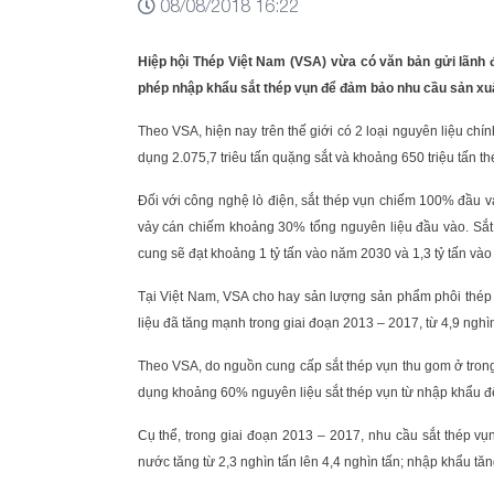
08/08/2018 16:22
Hiệp hội Thép Việt Nam (VSA) vừa có văn bản gửi lãnh 
phép nhập khẩu sắt thép vụn để đảm bảo nhu cầu sản xuấ
Theo VSA, hiện nay trên thế giới có 2 loại nguyên liệu chí
dụng 2.075,7 triêu tấn quặng sắt và khoảng 650 triệu tấn thé
Đối với công nghệ lò điện, sắt thép vụn chiếm 100% đầu v
vảy cán chiếm khoảng 30% tổng nguyên liệu đầu vào. Sắt
cung sẽ đạt khoảng 1 tỷ tấn vào năm 2030 và 1,3 tỷ tấn và
Tại Việt Nam, VSA cho hay sản lượng sản phẩm phôi thép
liệu đã tăng mạnh trong giai đoạn 2013 – 2017, từ 4,9 nghìn
Theo VSA, do nguồn cung cấp sắt thép vụn thu gom ở tron
dụng khoảng 60% nguyên liệu sắt thép vụn từ nhập khẩu để
Cụ thể, trong giai đoạn 2013 – 2017, nhu cầu sắt thép vụ
nước tăng từ 2,3 nghìn tấn lên 4,4 nghìn tấn; nhập khẩu tăng