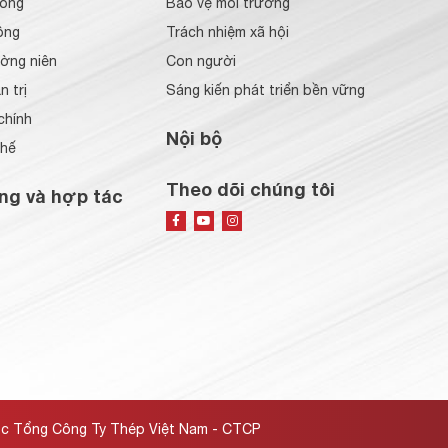
đông
Bảo vệ môi trường
ông
Trách nhiệm xã hội
ờng niên
Con người
 trị
Sáng kiến phát triển bền vững
chính
Nội bộ
chế
Theo dõi chúng tôi
ng và hợp tác
ộc Tổng Công Ty Thép Việt Nam - CTCP