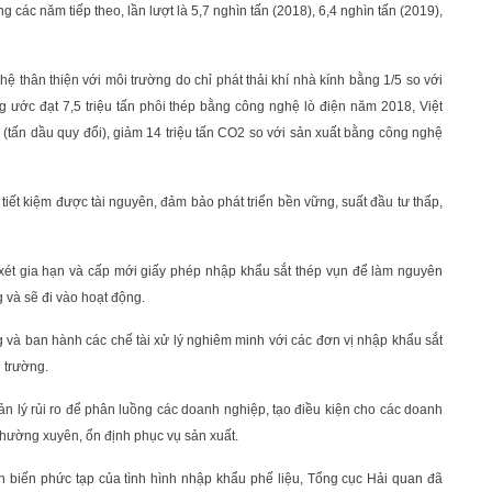
 các năm tiếp theo, lần lượt là 5,7 nghìn tấn (2018), 6,4 nghìn tấn (2019),
hệ thân thiện với môi trường do chỉ phát thải khí nhà kính bằng 1/5 so với
g ước đạt 7,5 triệu tấn phôi thép bằng công nghệ lò điện năm 2018, Việt
E (tấn dầu quy đổi), giảm 14 triệu tấn CO2 so với sản xuất bằng công nghệ
tiết kiệm được tài nguyên, đảm bảo phát triển bền vững, suất đầu tư thấp,
xét gia hạn và cấp mới giấy phép nhập khẩu sắt thép vụn để làm nguyên
 và sẽ đi vào hoạt động.
và ban hành các chế tài xử lý nghiêm minh với các đơn vị nhập khẩu sắt
i trường.
n lý rủi ro để phân luồng các doanh nghiệp, tạo điều kiện cho các doanh
thường xuyên, ổn định phục vụ sản xuất.
n biến phức tạp của tình hình nhập khẩu phế liệu, Tổng cục Hải quan đã