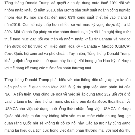
Tổng thống Donald Trump đã quyết định áp dụng mức thuế 10% đối với
nhôm nhập khẩu từ năm 2018, sản lượng sản xuất suất ngành công nghiệp
nhôm Hoa Kỳ mới chỉ đạt đến mức 63% công suất thiết kế vào tháng 1
năm2019. Con số này thấp hơn nhiều so với mức kỳ vọng được đặt ra là
80%. Một số nhà lập pháp và các nhóm doanh nghiệp đã kiến nghị rằng mức
thuế theo Mục 232 đối với thép và nhôm nhập khẩu từ Canada và Mexico
nên được dỡ bỏ trước khi Hiệp định Hoa Kỳ - Canada – Mexico (USMCA)
được Quốc hội xem xét và phê chuẩn. Tuy nhiên, Tổng thống Donald Trump
khẳng định rằng mức thuế quan này là một đối trọng giúp Hoa Kỳ có được
lợi thế đáng kể trong các cuộc đàm phán thương mại.
Tổng thống Donald Trump phát biểu với các thống đốc rằng áp lực từ các
biện pháp thuế quan theo Mục 232 là lý do giúp việc đàm phán lại của
NAFTA tiến triển. Ông cũng đe dọa về việc sẽ áp dụng Mục 232 đối với ô tô
và phụ tùng ô tô. Tổng thống Trump cho rằng ông đã đạt được thỏa thuận về
USMCA nhờ việc sử dụng thuế. Ông thừa nhận rằng việc USMCA có được
Quốc hội chấp thuận hay không hiện vẫn chưa chắc chắn nhưng ông lạc
quan rằng Quốc hội sẽ không từ bỏ cơ hội này. Các áp lực này cũng đang
mang lại hiệu quả tích cực trong việc đàm phán thương mại với một đối thủ