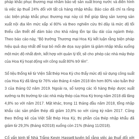
pháp khắc phục thương mại nhằm bảo vệ sản xuất trong nước và điển hình
là việc áp thuế 24% đối với tất cả hàng nhập khẩu. Báo cáo đã chỉ ra rằng
các biện pháp khắc phục thương mại này có thể giúp tăng sản lượng sản
xuất nội địa lên mức xấp xỉ 80% và theo nghiên cứu thì đây là mức độ tối
thiểu cần thiết để đảm bảo cho khả năng tồn tại lâu dài của ngành thép.
Theo báo cáo này, “Bộ trưởng Thương mại Hoa Kỳ kết luận rằng biện pháp
hiệu quả duy nhất để loại bỏ mối đe dọa suy giảm là giảm nhập khẩu xuống
một mức độ nhất định, kết hợp với quản lý tốt, sẽ cho phép các nhà máy thép
của Hoa Kỳ hoạt động với công suất 80% trở lên”.
Số liệu thống kê từ Viện Sắt thép Hoa Kỳ cho thấy mức độ sử dụng công suất
của Hoa Kỳ đã tăng từ 76% vào tháng 4 năm 2018 lên hơn 80% vào tuần thứ
3 của tháng 02 năm 2019. Ngoài ra, số lượng các lô hàng thép được xuất
xưởng ra thị trường từ các nhà máy thép của Hoa Kỳ trong năm 2018 đã tăng
4,8% so với năm 2017. Mặt khác, trong 11 tháng đầu năm 2018, tổng nhập
khẩu các sản phẩm thép đã giảm 10,8% so với cùng kỳ năm 2017. Cũng
theo thống kê của Việt Sắt thép Hoa Kỳ, thị phần của thép nhập khẩu đã
giảm từ 29,3% (tháng 4/2018) xuống còn 21% (tháng 11/2018).
Cố vấn kinh tế Nhà Trắng Kevin Hassett tuyên bố rằng việc áp thuế đối với