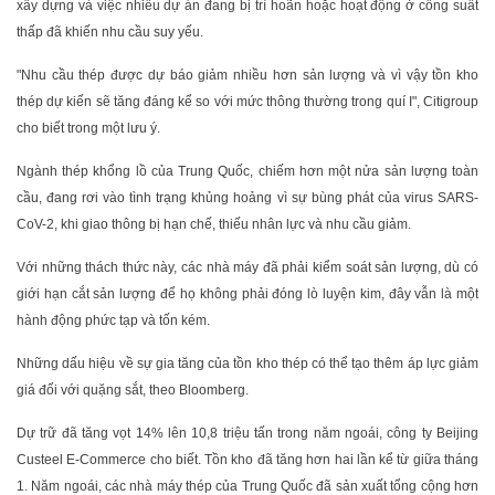
xây dựng và việc nhiều dự án đang bị trì hoãn hoặc hoạt động ở công suất
thấp đã khiến nhu cầu suy yếu.
"Nhu cầu thép được dự báo giảm nhiều hơn sản lượng và vì vậy tồn kho
thép dự kiến sẽ tăng đáng kể so với mức thông thường trong quí I", Citigroup
cho biết trong một lưu ý.
Ngành thép khổng lồ của Trung Quốc, chiếm hơn một nửa sản lượng toàn
cầu, đang rơi vào tình trạng khủng hoảng vì sự bùng phát của virus SARS-
CoV-2, khi giao thông bị hạn chế, thiếu nhân lực và nhu cầu giảm.
Với những thách thức này, các nhà máy đã phải kiểm soát sản lượng, dù có
giới hạn cắt sản lượng để họ không phải đóng lò luyện kim, đây vẫn là một
hành động phức tạp và tốn kém.
Những dấu hiệu về sự gia tăng của tồn kho thép có thể tạo thêm áp lực giảm
giá đối với quặng sắt, theo Bloomberg.
Dự trữ đã tăng vọt 14% lên 10,8 triệu tấn trong năm ngoái, công ty Beijing
Custeel E-Commerce cho biết. Tồn kho đã tăng hơn hai lần kể từ giữa tháng
1. Năm ngoái, các nhà máy thép của Trung Quốc đã sản xuất tổng cộng hơn