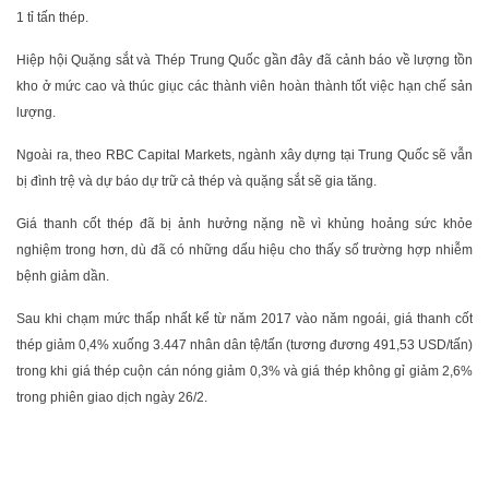
1 tỉ tấn thép.
Hiệp hội Quặng sắt và Thép Trung Quốc gần đây đã cảnh báo về lượng tồn
kho ở mức cao và thúc giục các thành viên hoàn thành tốt việc hạn chế sản
lượng.
Ngoài ra, theo RBC Capital Markets, ngành xây dựng tại Trung Quốc sẽ vẫn
bị đình trệ và dự báo dự trữ cả thép và quặng sắt sẽ gia tăng.
Giá thanh cốt thép đã bị ảnh hưởng nặng nề vì khủng hoảng sức khỏe
nghiệm trong hơn, dù đã có những dấu hiệu cho thấy số trường hợp nhiễm
bệnh giảm dần.
Sau khi chạm mức thấp nhất kể từ năm 2017 vào năm ngoái, giá thanh cốt
thép giảm 0,4% xuống 3.447 nhân dân tệ/tấn (tương đương 491,53 USD/tấn)
trong khi giá thép cuộn cán nóng giảm 0,3% và giá thép không gỉ giảm 2,6%
trong phiên giao dịch ngày 26/2.