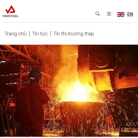
EN
Trang chủ
Tin tức
Tin thị trường thép