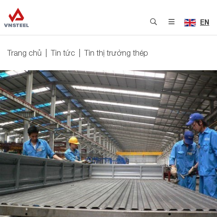
EN
Trang chủ
Tin tức
Tin thị trường thép