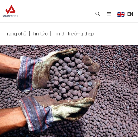
EN
Trang chủ
Tin tức
Tin thị trường thép