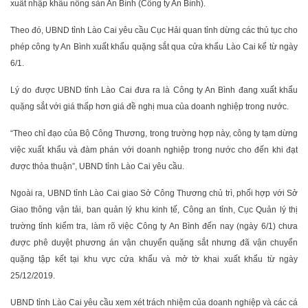
xuất nhập khẩu nông sản An Bình (Công ty An Bình).
Theo đó, UBND tỉnh Lào Cai yêu cầu Cục Hải quan tỉnh dừng các thủ tục cho
phép công ty An Bình xuất khẩu quặng sắt qua cửa khẩu Lào Cai kể từ ngày
6/1.
Lý do được UBND tỉnh Lào Cai đưa ra là Công ty An Bình đang xuất khẩu
quặng sắt với giá thấp hơn giá đề nghị mua của doanh nghiệp trong nước.
“Theo chỉ đạo của Bộ Công Thương, trong trường hợp này, công ty tạm dừng
việc xuất khẩu và đàm phán với doanh nghiệp trong nước cho đến khi đạt
được thỏa thuận”, UBND tỉnh Lào Cai yêu cầu.
Ngoài ra, UBND tỉnh Lào Cai giao Sở Công Thương chủ trì, phối hợp với Sở
Giao thông vận tải, ban quản lý khu kinh tế, Công an tỉnh, Cục Quản lý thị
trường tỉnh kiểm tra, làm rõ việc Công ty An Bình đến nay (ngày 6/1) chưa
được phê duyệt phương án vận chuyển quặng sắt nhưng đã vận chuyển
quặng tập kết tại khu vực cửa khẩu và mở tờ khai xuất khẩu từ ngày
25/12/2019.
UBND tỉnh Lào Cai yêu cầu xem xét trách nhiệm của doanh nghiệp và các cá