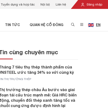
Tuyển dụng và hợp tác
Nội bộ
Liên hệ
Đăng nhập
TIN TỨC
QUAN HỆ CỔ ĐÔNG
EN
Tin cùng chuyên mục
Tháng 7 tiêu thụ thép thành phẩm của
VNSTEEL ước tăng 34% so với cùng kỳ
TIN THỊ TRƯỜNG THÉP
Thị trường thép châu Âu bước vào giai
đoạn tái cấu trúc mạnh mẽ: Giá HRC biến
động, chuyển đổi thép xanh tăng tốc và
chuỗi cung ứng được định hình lại