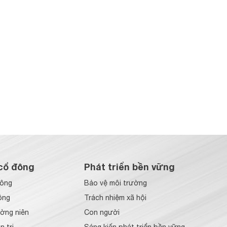
cổ đông
Phát triển bền vững
đông
Bảo vệ môi trường
ông
Trách nhiệm xã hội
ờng niên
Con người
 trị
Sáng kiến phát triển bền vững