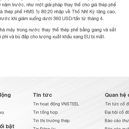
 năm trước, như một giải pháp thay thế cho giá thép phế
 giá thép phế HMS ½ 80:20 nhập về Thổ Nhĩ Kỳ tăng cao,
rước khi giảm xuống dưới 360 USD/tấn từ tháng 4.
nhà máy trong nước thay thế thép phế bằng gang và sắt
 phí và bù đắp cho lượng xuất khẩu sang EU bị mất.
động
Tin tức
Quan hệ 
Tin hoạt động VNSTEEL
Tin tức cổ 
vụ
Tin tổng hợp
Đại hội cổ đ
Tin thị trường thép
Báo cáo thư
ổi bật
Tin Đảng ủy
Báo cáo quản