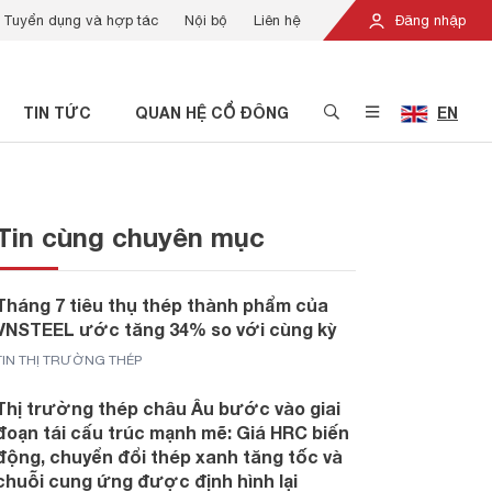
Tuyển dụng và hợp tác
Nội bộ
Liên hệ
Đăng nhập
TIN TỨC
QUAN HỆ CỔ ĐÔNG
EN
Tin cùng chuyên mục
Tháng 7 tiêu thụ thép thành phẩm của
VNSTEEL ước tăng 34% so với cùng kỳ
TIN THỊ TRƯỜNG THÉP
Thị trường thép châu Âu bước vào giai
đoạn tái cấu trúc mạnh mẽ: Giá HRC biến
động, chuyển đổi thép xanh tăng tốc và
chuỗi cung ứng được định hình lại