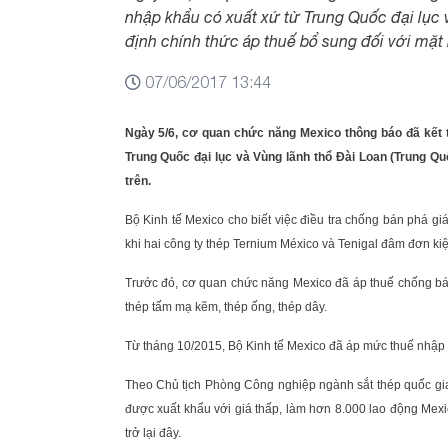
nhập khẩu có xuất xứ từ Trung Quốc đại lục v
định chính thức áp thuế bổ sung đối với mặt 
07/06/2017 13:44
Ngày 5/6, cơ quan chức năng Mexico thông báo đã kết t
Trung Quốc đại lục và Vùng lãnh thổ Đài Loan (Trung Qu
trên.
Bộ Kinh tế Mexico cho biết việc điều tra chống bán phá gi
khi hai công ty thép Ternium México và Tenigal đâm đơn kiệ
Trước đó, cơ quan chức năng Mexico đã áp thuế chống bán
thép tấm mạ kẽm, thép ống, thép dây.
Từ tháng 10/2015, Bộ Kinh tế Mexico đã áp mức thuế nhập k
Theo Chủ tịch Phòng Công nghiệp ngành sắt thép quốc gia
được xuất khẩu với giá thấp, làm hơn 8.000 lao động Mex
trở lại đây.