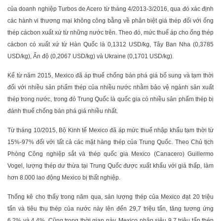
của doanh nghiệp Turbos de Acero từ tháng 4/2013-3/2016, qua đó xác định
các hành vi thương mại không công bằng về phân biệt giá thép đối với ống
thép cácbon xuất xứ từ những nước trên. Theo đó, mức thuế áp cho ống thép
cácbon có xuất xứ từ Hàn Quốc là 0,1312 USD/kg, Tây Ban Nha (0,3785
USD/kg), Ấn độ (0,2067 USD/kg) và Ukraine (0,1701 USD/kg).
Kể từ năm 2015, Mexico đã áp thuế chống bán phá giá bổ sung và tạm thời
đối với nhiều sản phẩm thép của nhiều nước nhằm bảo vệ ngành sản xuất
thép trong nước, trong đó Trung Quốc là quốc gia có nhiều sản phẩm thép bị
đánh thuế chống bán phá giá nhiều nhất.
Từ tháng 10/2015, Bộ Kinh tế Mexico đã áp mức thuế nhập khẩu tạm thời từ
15%-97% đối với tất cả các mặt hàng thép của Trung Quốc. Theo Chủ tịch
Phòng Công nghiệp sắt và thép quốc gia Mexico (Canacero) Guillermo
Vogel, lượng thép dư thừa tại Trung Quốc được xuất khẩu với giá thấp, làm
hơn 8.000 lao động Mexico bị thất nghiệp.
Thống kê cho thấy trong năm qua, sản lượng thép của Mexico đạt 20 triệu
tấn và tiêu thụ thép của nước này lên đến 29,7 triệu tấn, tăng tương ứng
6,2% và 4,4%. Cũng trong thời gian này, Mexico nhập siêu 9,7 triệu tấn thép