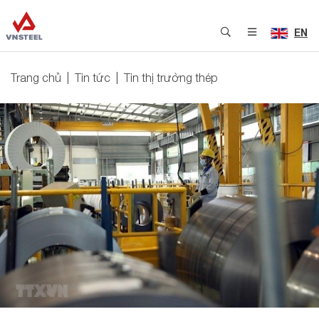
EN
Trang chủ
Tin tức
Tin thị trường thép