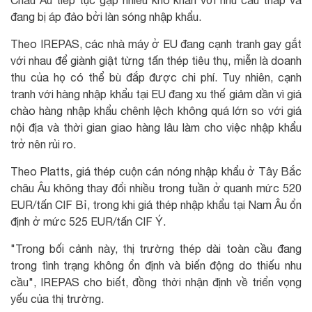
Châu Âu tiếp tục gặp nhiều khó khăn với nhu cầu thấp và
đang bị áp đảo bởi làn sóng nhập khẩu.
Theo IREPAS, các nhà máy ở EU đang cạnh tranh gay gắt
với nhau để giành giật từng tấn thép tiêu thụ, miễn là doanh
thu của họ có thể bù đắp được chi phí. Tuy nhiên, cạnh
tranh với hàng nhập khẩu tại EU đang xu thế giảm dần vì giá
chào hàng nhập khẩu chênh lệch không quá lớn so với giá
nội địa và thời gian giao hàng lâu làm cho việc nhập khẩu
trở nên rủi ro.
Theo Platts, giá thép cuộn cán nóng nhập khẩu ở Tây Bắc
châu Âu không thay đổi nhiều trong tuần ở quanh mức 520
EUR/tấn CIF Bỉ, trong khi giá thép nhập khẩu tại Nam Âu ổn
định ở mức 525 EUR/tấn CIF Ý.
"Trong bối cảnh này, thị trường thép dài toàn cầu đang
trong tình trạng không ổn định và biến động do thiếu nhu
cầu", IREPAS cho biết, đồng thời nhận định về triển vọng
yếu của thị trường.