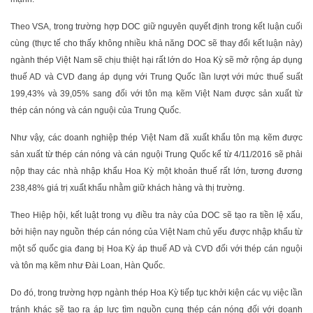
Theo VSA, trong trường hợp DOC giữ nguyên quyết định trong kết luận cuối
cùng (thực tế cho thấy không nhiều khả năng DOC sẽ thay đổi kết luận này)
ngành thép Việt Nam sẽ chịu thiệt hại rất lớn do Hoa Kỳ sẽ mở rộng áp dụng
thuế AD và CVD đang áp dụng với Trung Quốc lần lượt với mức thuế suất
199,43% và 39,05% sang đối với tôn mạ kẽm Việt Nam được sản xuất từ
thép cán nóng và cán nguội của Trung Quốc.
Như vậy, các doanh nghiệp thép Việt Nam đã xuất khẩu tôn mạ kẽm được
sản xuất từ thép cán nóng và cán nguội Trung Quốc kể từ 4/11/2016 sẽ phải
nộp thay các nhà nhập khẩu Hoa Kỳ một khoản thuế rất lớn, tương đương
238,48% giá trị xuất khẩu nhằm giữ khách hàng và thị trường.
Theo Hiệp hội, kết luật trong vụ điều tra này của DOC sẽ tạo ra tiền lệ xấu,
bởi hiện nay nguồn thép cán nóng của Việt Nam chủ yếu được nhập khẩu từ
một số quốc gia đang bị Hoa Kỳ áp thuế AD và CVD đối với thép cán nguội
và tôn mạ kẽm như Đài Loan, Hàn Quốc.
Do đó, trong trường hợp ngành thép Hoa Kỳ tiếp tục khởi kiện các vụ việc lần
tránh khác sẽ tạo ra áp lực tìm nguồn cung thép cán nóng đối với doanh