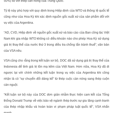
50%) so với thép cán nóng của Trung Quốc.
Tỷ lệ này phù hợp với quy định trong Hiệp định của WTO và thông lệ quốc tế
cũng như của Hoa Kỳ khi xác định nguồn gốc xuất xứ của sản phẩm đối với
vụ việc của Argentina.
“AD, CVD, Hiệp định về nguồn gốc xuất xứ và báo cáo của Ban công tác Việt
Nam khi gia nhập WTO không có điều khoản nào cho phép Hoa Kỳ sử dụng
giá trị thay thế của nước thứ 3 trong điều tra chống lẩn tránh thuế”, văn bản
của VSA nêu.
VSA cũng cho rằng trong kết luận sơ bộ, DOC đã sử dụng giá trị thay thế của
Indonesia để tính giá trị tôn mạ kẽm của Việt Nam. Hơn nữa, Hoa Kỳ đã đi
ngược lại với chính những kết luận trong vụ việc của Argentina khi công
nhận là có “sự chuyển đổi đáng kể” từ thép cuộc cán nóng sang thép cuộn
cán nguội.
“Kết luận sơ bộ này của DOC đơn giản nhằm thực hiện cam kết của Tổng
thống Donald Trump về việc bảo vệ ngành thép trước sự gia tăng cạnh tranh
của thép nhập khẩu và hoàn toàn vi phạm pháp luật quốc tế”, VSA nhấn
mạnh.