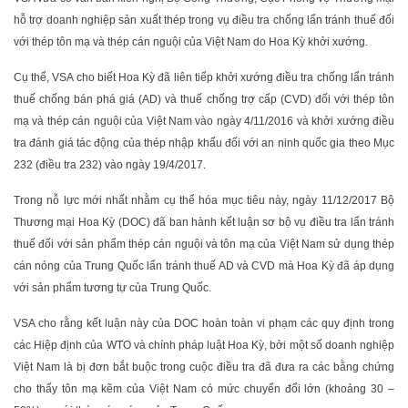
hỗ trợ doanh nghiệp sản xuất thép trong vụ điều tra chống lẩn tránh thuế đối
với thép tôn mạ và thép cán nguội của Việt Nam do Hoa Kỳ khởi xướng.
Cụ thể, VSA cho biết Hoa Kỳ đã liên tiếp khởi xướng điều tra chống lẩn tránh
thuế chống bán phá giá (AD) và thuế chống trợ cấp (CVD) đối với thép tôn
mạ và thép cán nguội của Việt Nam vào ngày 4/11/2016 và khởi xướng điều
tra đánh giá tác động của thép nhập khẩu đối với an ninh quốc gia theo Mục
232 (điều tra 232) vào ngày 19/4/2017.
Trong nỗ lực mới nhất nhằm cụ thể hóa mục tiêu này, ngày 11/12/2017 Bộ
Thương mại Hoa Kỳ (DOC) đã ban hành kết luận sơ bộ vụ điều tra lẩn tránh
thuế đối với sản phẩm thép cán nguội và tôn mạ của Việt Nam sử dụng thép
cán nóng của Trung Quốc lẩn tránh thuế AD và CVD mà Hoa Kỳ đã áp dụng
với sản phẩm tương tự của Trung Quốc.
VSA cho rằng kết luận này của DOC hoàn toàn vi phạm các quy định trong
các Hiệp định của WTO và chính pháp luật Hoa Kỳ, bởi một số doanh nghiệp
Việt Nam là bị đơn bắt buộc trong cuộc điều tra đã đưa ra các bằng chứng
cho thấy tôn mạ kẽm của Việt Nam có mức chuyển đổi lớn (khoảng 30 –