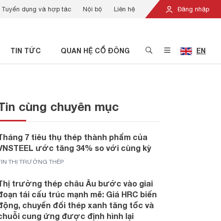
Tuyển dụng và hợp tác
Nội bộ
Liên hệ
Đăng nhập
TIN TỨC
QUAN HỆ CỔ ĐÔNG
EN
Tin cùng chuyên mục
Tháng 7 tiêu thụ thép thành phẩm của
VNSTEEL ước tăng 34% so với cùng kỳ
TIN THỊ TRƯỜNG THÉP
Thị trường thép châu Âu bước vào giai
đoạn tái cấu trúc mạnh mẽ: Giá HRC biến
động, chuyển đổi thép xanh tăng tốc và
chuỗi cung ứng được định hình lại