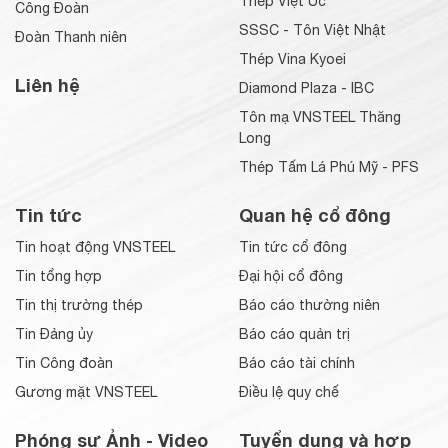
Thép Việt Úc
Công Đoàn
SSSC - Tôn Việt Nhật
Đoàn Thanh niên
Thép Vina Kyoei
Liên hệ
Diamond Plaza - IBC
Tôn mạ VNSTEEL Thăng
Long
Thép Tấm Lá Phú Mỹ - PFS
Tin tức
Quan hệ cổ đông
Tin hoạt động VNSTEEL
Tin tức cổ đông
Tin tổng hợp
Đại hội cổ đông
Tin thị trường thép
Báo cáo thường niên
Tin Đảng ủy
Báo cáo quản trị
Tin Công đoàn
Báo cáo tài chính
Gương mặt VNSTEEL
Điều lệ quy chế
Phóng sự Ảnh - Video
Tuyển dụng và hợp