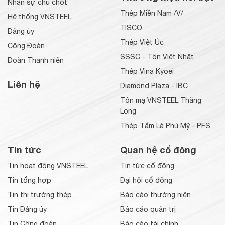
Nhân sự chủ chốt
Thép Miền Nam /V/
Hệ thống VNSTEEL
TISCO
Đảng ủy
Thép Việt Úc
Công Đoàn
SSSC - Tôn Việt Nhật
Đoàn Thanh niên
Thép Vina Kyoei
Liên hệ
Diamond Plaza - IBC
Tôn mạ VNSTEEL Thăng
Long
Thép Tấm Lá Phú Mỹ - PFS
Tin tức
Quan hệ cổ đông
Tin hoạt động VNSTEEL
Tin tức cổ đông
Tin tổng hợp
Đại hội cổ đông
Tin thị trường thép
Báo cáo thường niên
Tin Đảng ủy
Báo cáo quản trị
Tin Công đoàn
Báo cáo tài chính