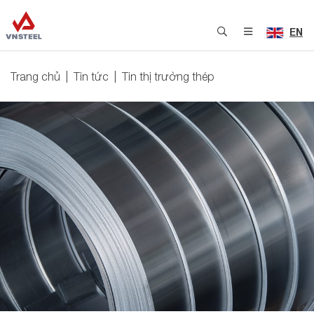
EN
Trang chủ
Tin tức
Tin thị trường thép