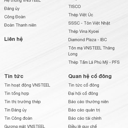
Hệ thống VNSTEEL
TISCO
Đảng ủy
Thép Việt Úc
Công Đoàn
SSSC - Tôn Việt Nhật
Đoàn Thanh niên
Thép Vina Kyoei
Liên hệ
Diamond Plaza - IBC
Tôn mạ VNSTEEL Thăng
Long
Thép Tấm Lá Phú Mỹ - PFS
Tin tức
Quan hệ cổ đông
Tin hoạt động VNSTEEL
Tin tức cổ đông
Tin tổng hợp
Đại hội cổ đông
Tin thị trường thép
Báo cáo thường niên
Tin Đảng ủy
Báo cáo quản trị
Tin Công đoàn
Báo cáo tài chính
Gương mặt VNSTEEL
Điều lệ quy chế