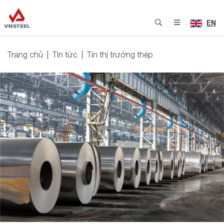
EN
Trang chủ
Tin tức
Tin thị trường thép