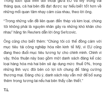
Trong suốt quá trình đối thoại giữa EU và Mỹ trong vài
tháng qua, cả hai bên đã đạt được sự hiểu biết tốt hơn về
những mối quan tâm nhạy cảm của nhau, theo lời ông.
“Trong những vấn đề liên quan đến thép và kim loại, chúng
tôi không phải là nguyên nhân gây ra những khó khăn cho
nhau” hãng tin Reuters dẫn lời ông Sefcovic.
Ông cũng cho biết thêm: “Chúng tôi có thể đồng cảm với
mục tiêu tái công nghiệp hóa nền kinh tế Mỹ, vì EU cũng
đang theo đuổi mục tiêu tương tự cho chính mình. Chính vì
vậy, thỏa thuận này bao gồm một danh sách đáng kể các
loại hàng hóa mà hai bên sẽ áp dụng mức thuế 0%, trong
những lĩnh vực đôi bên có lợi ích chung để tăng cường
thương mại. Đáng chú ý, danh sách này vẫn mở để bổ sung
thêm trong tương lai nếu hai bên thấy cần thiết.”
T.L