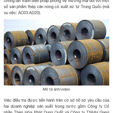
chống lẩn tránh biện pháp phòng vệ thương mại đối với một
số sản phẩm thép cán nóng có xuất xứ từ Trung Quốc (mã
vụ việc: AC03.AD20).
Mô tả ảnh/video
Việc điều tra được tiến hành trên cơ sở hồ sơ yêu cầu của
hai doanh nghiệp sản xuất trong nước gồm Công ty Cổ
phần Thép Hòa Phát Dung Quất và Công ty TNHH Gang