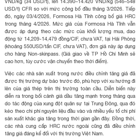
VND/kg (34 USD/t), lên 14.390–14.420 VND/kg (546–548
USD/t) CFR so với mức công bố đầu tháng 3/2026. Tiếp
đó, ngày 03/4/2026, Formosa Hà Tĩnh công bố giá HRC
trong tháng 4/2026. Mức giá của Formosa Hà Tĩnh vẫn
được áp dụng theo các mức của khối lượng mua, dao
động từ 14,209-14,479 đồng/CIF, chưa VAT, tại Hải Phòng
(khoảng 550USD/tấn CIF, chưa VAT), đơn giá này áp dụng
cho hàng Non-skinpass. (Giá giao về TP Hồ Chí Minh sẽ
cao hơn, tùy cước vận chuyển theo thời điểm).
Việc các nhà sản xuất trong nước điều chỉnh tăng giá đã
được thị trường dự báo trước đó, phù hợp với xu hướng đi
lên của giá thép trên thị trường toàn cầu. Diễn biến này
diễn ra trong bối cảnh giá dầu tăng mạnh trong tháng qua
do tác động của xung đột quân sự tại Trung Đông, qua đó
kéo theo chi phí nguyên liệu đầu vào và nhiều yếu tố chi phí
sản xuất khác gia tăng trong thời gian gần đây. Đồng thời,
các nhà cung cấp HRC nước ngoài cũng đã điều chỉnh
tăng giá đáng kể đối với thị trường Việt Nam.