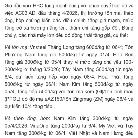
Giá đầu vào HRC tăng mạnh cùng với phán quyết sơ bộ vụ
việc AC03.AD, đầu tháng 4/2026, thị trường tôn mạ, thép
ống, hộp chứng kiến các điều chỉnh tăng giá mạnh, mức
tăng có xu hướng nâng lên, thậm chí tăng gấp đôi. Đáng
chú ý, các nhà máy lớn đều có động thái tăng giá, cụ thể:
Về tôn mạ
: Vnsteel Thăng Long tăng 600đ/kg từ 06/4; Tôn
Phương Nam tăng giá 500đ/kg từ ngày 01/4; Hoa Sen
tăng giá 300đ/kg từ 05/4 thay vì mức tăng chủ yếu 100-
200đ/kg ở tháng 3/2026; Tây Nam tăng 500đ/kg từ ngày
6/4, dự kiến tăng tiếp vào ngày 08/4; Hòa Phát tăng
500đ/kg từ ngày 06/4; Nam Kim tăng 500đ/kg từ ngày
05/4, tăng tiếp 500đ/kg với tôn mạ kẽm (GI)/tôn lạnh màu
(PPGL) có độ mạ ≥AZ150/tôn Zingmag (ZM) ngày 06/4 và
dự kiến 10/4 tăng tiếp…
Về thép ống, hộp
: Nam Kim tăng 300đ/kg từ ngày
05/4/2026, VinaOne tăng 200đ/kg từ 6/4, Mỹ Việt và Tây
Nam tăng 300đ/kg từ 06/4; Việt Nhật và Nam Hưng đều