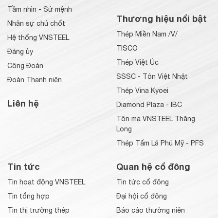
Tầm nhìn - Sứ mệnh
Thương hiệu nổi bật
Nhân sự chủ chốt
Thép Miền Nam /V/
Hệ thống VNSTEEL
TISCO
Đảng ủy
Thép Việt Úc
Công Đoàn
SSSC - Tôn Việt Nhật
Đoàn Thanh niên
Thép Vina Kyoei
Liên hệ
Diamond Plaza - IBC
Tôn mạ VNSTEEL Thăng
Long
Thép Tấm Lá Phú Mỹ - PFS
Tin tức
Quan hệ cổ đông
Tin hoạt động VNSTEEL
Tin tức cổ đông
Tin tổng hợp
Đại hội cổ đông
Tin thị trường thép
Báo cáo thường niên