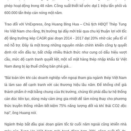
phép hoạt động trong 48 năm. Công suất thiết kế ước đạt 1 triệu tấn phôi và
600.000 tấn thép cán nóng một năm.
Trao đổi với VnExpress, ông Huang Bing Hua – Chủ tịch HĐQT Thép Tung
Ho Việt Nam cho rằng, thị trường tại đây mới trải qua chu kỳ thuận lợi với tốc
độ tăng trưởng kép CAGR giai đoạn 2014 - 2017 đạt 20% nhờ các yếu tố vĩ
mô hỗ trợ. Đây là một trong những nguyên nhân chính khiến công ty quyết
định rót vốn đầu tư, bất chấp nhiều thách thức như cung có dấu hiệu vượt
cầu, mức độ cạnh tranh quyết liệt, một số mặt hàng thép nhập khẩu từ Việt
Nam đang bị áp thuế chống bán phá giá...
"Bài toán lớn khi các doanh nghiệp vốn ngoại tham gia ngành thép Việt Nam
là làm sao để cạnh tranh với các thương hiệu lâu năm. Để khống chế giá
thành phẩm ở mặt bằng chung của thị trường, chúng tôi phải đầu tư hệ thống
cán đúc liên tục, dùng máy cảm ứng gia nhiệt để làm nóng thay cho phương
thức truyền thống nhằm tiết kiệm 75% năng lượng đốt và khí thải CO2 độc
hại", ông Huang nói.
Ngành thép bắt đầu giai đoạn giảm tốc từ cuối năm ngoái cũng khiến nhà