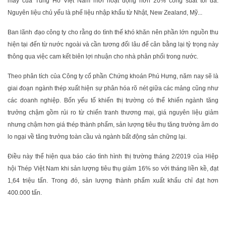
máy của Tung Ho Việt Nam mới hoạt động hơn 20% công suất tối đa.
Nguyên liệu chủ yếu là phế liệu nhập khẩu từ Nhật, New Zealand, Mỹ...
Ban lãnh đạo công ty cho rằng do tình thế khó khăn nên phần lớn nguồn thu
hiện tại đến từ nước ngoài và cần tương đối lâu để cân bằng lại tỷ trọng này
thông qua việc cam kết biên lợi nhuận cho nhà phân phối trong nước.
Theo phân tích của Công ty cổ phần Chứng khoán Phú Hưng, năm nay sẽ là
giai đoạn ngành thép xuất hiện sự phân hóa rõ nét giữa các mảng cũng như
các doanh nghiệp. Bốn yếu tố khiến thị trường có thể khiến ngành tăng
trưởng chậm gồm rủi ro từ chiến tranh thương mại, giá nguyên liệu giảm
nhưng chậm hơn giá thép thành phẩm, sản lượng tiêu thụ tăng trưởng âm do
lo ngại về tăng trưởng toàn cầu và ngành bất động sản chững lại.
Điều này thể hiện qua báo cáo tình hình thị trường tháng 2/2019 của Hiệp
hội Thép Việt Nam khi sản lượng tiêu thụ giảm 16% so với tháng liền kề, đạt
1,64 triệu tấn. Trong đó, sản lượng thành phẩm xuất khẩu chỉ đạt hơn
400.000 tấn.