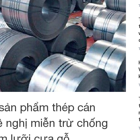
 sản phẩm thép cán
 nghị miễn trừ chống
àm lưỡi cưa gỗ