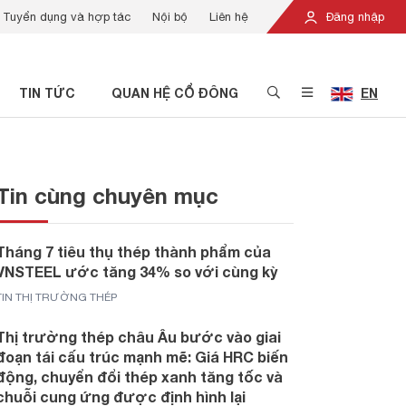
Tuyển dụng và hợp tác
Nội bộ
Liên hệ
Đăng nhập
TIN TỨC
QUAN HỆ CỔ ĐÔNG
EN
Tin cùng chuyên mục
Tháng 7 tiêu thụ thép thành phẩm của
VNSTEEL ước tăng 34% so với cùng kỳ
TIN THỊ TRƯỜNG THÉP
Thị trường thép châu Âu bước vào giai
đoạn tái cấu trúc mạnh mẽ: Giá HRC biến
động, chuyển đổi thép xanh tăng tốc và
chuỗi cung ứng được định hình lại