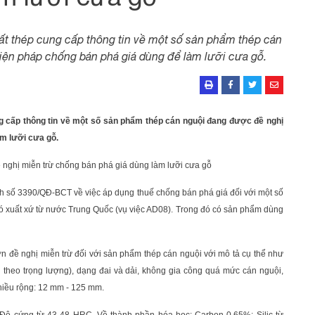
t thép cung cấp thông tin về một số sản phẩm thép cán
iện pháp chống bán phá giá dùng để làm lưỡi cưa gỗ.
g cấp thông tin về một số sản phẩm thép cán nguội đang được đề nghị
àm lưỡi cưa gỗ.
 nghị miễn trừ chống bán phá giá dùng làm lưỡi cưa gỗ
 số 3390/QĐ-BCT về việc áp dụng thuế chống bán phá giá đối với một số
ó xuất xứ từ nước Trung Quốc (vụ việc AD08). Trong đó có sản phẩm dùng
đề nghị miễn trừ đối với sản phẩm thép cán nguội với mô tả cụ thể như
theo trọng lượng), dạng đai và dải, không gia công quá mức cán nguội,
hiều rộng: 12 mm - 125 mm.