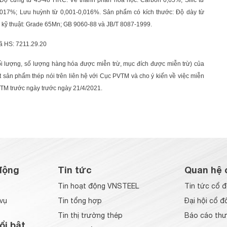
 Độ cứng từ 43-48 HRC. Về thành phần hóa học: Carbon 0,65%; Silic từ
,017%; Lưu huỳnh từ 0,001-0,016%. Sản phẩm có kích thước: Độ dày từ
 kỹ thuật: Grade 65Mn; GB 9060-88 và JB/T 8087-1999.
ã HS: 7211.29.20
ối lượng, số lượng hàng hóa được miễn trừ, mục đích được miễn trừ) của
 sản phẩm thép nói trên liên hệ với Cục PVTM và cho ý kiến về việc miễn
VTM trước ngày trước ngày 21/4/2021.
động
Tin tức
Quan hệ 
Tin hoạt động VNSTEEL
Tin tức cổ 
vụ
Tin tổng hợp
Đại hội cổ đ
Tin thị trường thép
Báo cáo thư
ổi bật