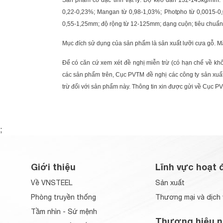
Sản phẩm có đặc tính vật lý: Độ kéo dãn 132-145kg/mm.
0,22-0,23%; Mangan từ 0,98-1,03%; Photpho từ 0,0015-0
0,55-1,25mm; độ rộng từ 12-125mm; dạng cuộn; tiêu chuẩn
Mục đích sử dụng của sản phẩm là sản xuất lưỡi cưa gỗ. M
Để có căn cứ xem xét đề nghị miễn trừ (có hạn chế về kh
các sản phẩm trên, Cục PVTM đề nghị các công ty sản xuất
trừ đối với sản phẩm này. Thông tin xin được gửi về Cục P
;
Giới thiệu
Lĩnh vực hoạt 
Về VNSTEEL
Sản xuất
Phòng truyền thống
Thương mại và dịch 
Tầm nhìn - Sứ mệnh
Thương hiệu n