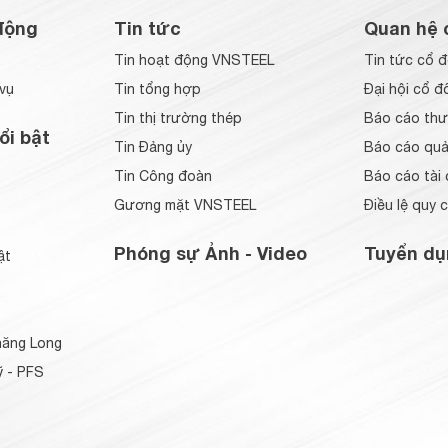
động
Tin tức
Quan hệ 
Tin hoạt động VNSTEEL
Tin tức cổ 
vụ
Tin tổng hợp
Đại hội cổ đ
Tin thị trường thép
Báo cáo thư
ổi bật
Tin Đảng ủy
Báo cáo quản
Tin Công đoàn
Báo cáo tài 
Gương mặt VNSTEEL
Điều lệ quy 
Phóng sự Ảnh - Video
Tuyển dụ
ật
ăng Long
 - PFS