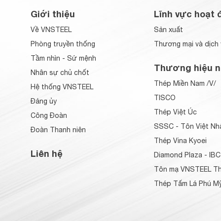
Giới thiệu
Lĩnh vực hoạt 
Về VNSTEEL
Sản xuất
Phòng truyền thống
Thương mại và dịch 
Tầm nhìn - Sứ mệnh
Thương hiệu n
Nhân sự chủ chốt
Thép Miền Nam /V/
Hệ thống VNSTEEL
TISCO
Đảng ủy
Thép Việt Úc
Công Đoàn
SSSC - Tôn Việt Nh
Đoàn Thanh niên
Thép Vina Kyoei
Liên hệ
Diamond Plaza - IBC
Tôn mạ VNSTEEL Th
Thép Tấm Lá Phú Mỹ