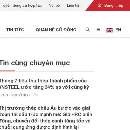
Tuyển dụng và hợp tác
Nội bộ
Liên hệ
Đăng nhập
TIN TỨC
QUAN HỆ CỔ ĐÔNG
EN
Tin cùng chuyên mục
Tháng 7 tiêu thụ thép thành phẩm của
VNSTEEL ước tăng 34% so với cùng kỳ
TIN THỊ TRƯỜNG THÉP
Thị trường thép châu Âu bước vào giai
đoạn tái cấu trúc mạnh mẽ: Giá HRC biến
động, chuyển đổi thép xanh tăng tốc và
chuỗi cung ứng được định hình lại