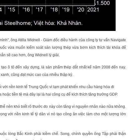
 mình", ông Atilla Widnell - Giám đốc điều hành của công ty tư vấn Navigate
Quốc vừa muốn kiểm soát sản lượng thép vừa bơm kích thích tài khóa để
hắn sẽ cao hơn, ông Widnell lý giải.
 tạo ô tô đến xây dựng, là sản phẩm thép đắt nhất kể năm 2008 đến nay.
 xanh, cũng đạt mức cao của nhiều thập kỷ.
ối với nền kinh tế Trung Quốc vì lạm phát khiến nhu cầu hàng hóa đi
 hoặc tiền tệ mà đây lại là hai công cụ để kích thích tăng trưởng GDP.
 thể nên khó biết rõ thước đo này còn tăng vì nguyên nhân nào nữa không.
ọng với nền kinh tế tỷ dân vì nó tạo công ăn việc làm cho một lượng lớn
buộc lòng Bắc Kinh phải kiềm chế. Song, chính quyền ông Tập phải thận