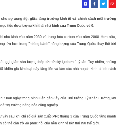
cho sự xung đột giữa tăng trưởng kinh tế và chính sách môi trường
mục tiêu đưa lượng khí thải nhà kính của Trung Quốc về 0.
 khí nhà kính vào năm 2030 và trung hòa carbon vào năm 2060. Hơn nữa,
rọng lớn hơn trong "miếng bánh" năng lượng của Trung Quốc, thay thế bớt
êu gọi giảm sản lượng thép từ mức kỷ lục hơn 1 tỷ tấn. Tuy nhiên, những
ã khiến giá kim loại này tăng lên và làm các nhà hoạch định chính sách
 như ban ngày trong bình luận gần đây của Thủ tướng Lý Khắc Cường, khi
oát thị trường hàng hóa công nghiệp.
ư vậy sau khi chỉ số giá sản xuất (PPI) tháng 3 của Trung Quốc tăng mạnh
 có thể cản trở đà phục hồi của nền kinh tế lớn thứ hai thế giới.