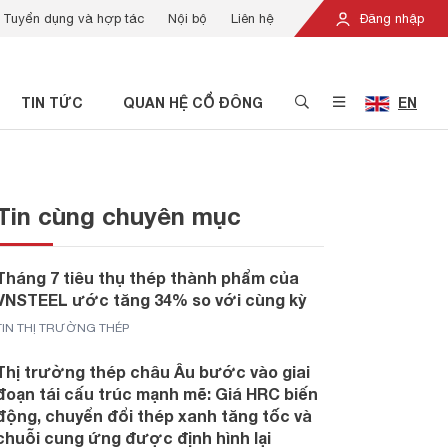
Tuyển dụng và hợp tác
Nội bộ
Liên hệ
Đăng nhập
TIN TỨC
QUAN HỆ CỔ ĐÔNG
EN
Tin cùng chuyên mục
Tháng 7 tiêu thụ thép thành phẩm của
VNSTEEL ước tăng 34% so với cùng kỳ
TIN THỊ TRƯỜNG THÉP
Thị trường thép châu Âu bước vào giai
đoạn tái cấu trúc mạnh mẽ: Giá HRC biến
động, chuyển đổi thép xanh tăng tốc và
chuỗi cung ứng được định hình lại