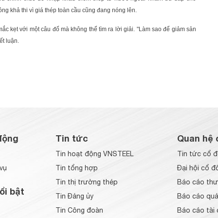
ông khả thi vì giá thép toàn cầu cũng đang nóng lên.
ắc kẹt với một câu đố mà không thể tìm ra lời giải. "Làm sao để giảm sản
t luận.
động
Tin tức
Quan hệ 
Tin hoạt động VNSTEEL
Tin tức cổ 
vụ
Tin tổng hợp
Đại hội cổ đ
Tin thị trường thép
Báo cáo thư
ổi bật
Tin Đảng ủy
Báo cáo quản
Tin Công đoàn
Báo cáo tài 