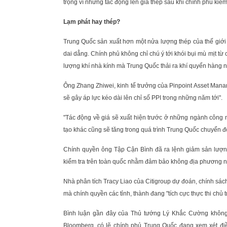
trọng vì những tác động lên giá thép sau khi chính phủ ki
Lạm phát hay thép?
Trung Quốc sản xuất hơn một nửa lượng thép của thế giới 
dai dẳng. Chính phủ không chỉ chú ý tới khói bụi mù mịt t
lượng khí nhà kính mà Trung Quốc thải ra khí quyển hàng 
Ông Zhang Zhiwei, kinh tế trưởng của Pinpoint Asset Mana
sẽ gây áp lực kéo dài lên chỉ số PPI trong những năm tới".
"Tác động về giá sẽ xuất hiện trước ở những ngành công 
tạo khác cũng sẽ tăng trong quá trình Trung Quốc chuyển đ
Chính quyền ông Tập Cận Bình đã ra lệnh giảm sản lượn
kiểm tra trên toàn quốc nhằm đảm bảo không địa phương nà
Nhà phân tích Tracy Liao của Citigroup dự đoán, chính sác
mà chính quyền các tỉnh, thành đang "tích cực thực thi chủ
Bình luận gần đây của Thủ tướng Lý Khắc Cường không
Bloomberg, có lẽ chính phủ Trung Quốc đang xem xét đ