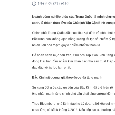
16/04/2021 08:52
Ngành công nghiệp thép của Trung Quốc là minh chứng 
xanh, là thách thức lớn của Chủ tịch Tập Cận Bình trong 
Chính phủ Trung Quốc đặt mục tiêu đạt đỉnh về phát thải
Bắc Kinh còn khẳng định năng lượng tái tạo sẽ chiếm tỷ t
nhiên liệu hóa thạch gây ô nhiễm nhất là than đá.
Để hoàn hành mục tiêu trên, Chủ tịch Tập Cận Bình đang k
động thái ban đầu nhằm kìm chân các nhà sản xuất thép đ
đau đầu về áp lực lạm phát.
Bắc Kinh siết cung, giá thép được đà tăng mạnh
Sự xung đột giữa các ưu tiên của Bắc Kinh đã thể hiện rõ
ông nhấn mạnh rằng chính phủ cần phải tăng cường kiểm s
Theo Bloomberg, nhà lãnh đạo họ Lý đưa ra lời kêu gọi nh
chưa từng có kể từ tháng 7/2018. Nếu tiếp tục, xu hướng này