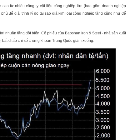
p cao từ nhiều công ty vật liệu công nghiệp lớn (bao gồm doanh nghiệp
phủ để giải trình lý do tại sao giá kim loại công nghiệp tăng cũng như để
lợi nhuận tăng đột biến. Cổ phiếu của Baoshan Iron & Steel - nhà sản xuất
y, bất chấp chỉ số chứng khoán Trung Quốc giảm xuống.