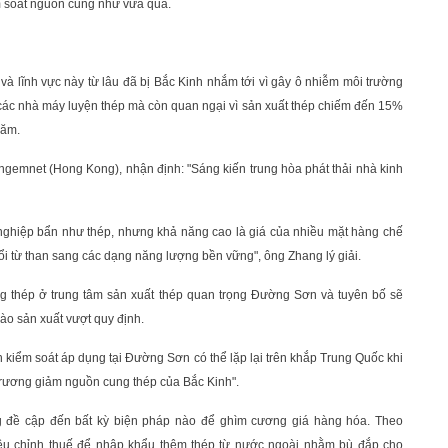
ểm soát nguồn cung như vừa qua.
và lĩnh vực này từ lâu đã bị Bắc Kinh nhắm tới vì gây ô nhiễm môi trường
ừ các nhà máy luyện thép mà còn quan ngại vì sản xuất thép chiếm đến 15%
năm.
ngemnet (Hong Kong), nhận định: "Sáng kiến trung hòa phát thải nhà kinh
nghiệp bẩn như thép, nhưng khả năng cao là giá của nhiều mặt hàng chế
ổi từ than sang các dạng năng lượng bền vững", ông Zhang lý giải.
g thép ở trung tâm sản xuất thép quan trọng Đường Sơn và tuyên bố sẽ
o sản xuất vượt quy định.
h kiểm soát áp dụng tại Đường Sơn có thể lặp lại trên khắp Trung Quốc khi
 trương giảm nguồn cung thép của Bắc Kinh".
 đề cập đến bất kỳ biện pháp nào để ghìm cương giá hàng hóa. Theo
iều chỉnh thuế để nhập khẩu thêm thép từ nước ngoài nhằm bù đắp cho