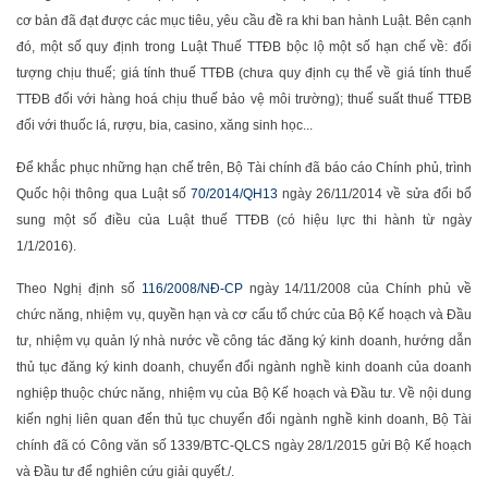
cơ bản đã đạt được các mục tiêu, yêu cầu đề ra khi ban hành Luật. Bên cạnh
đó, một số quy định trong Luật Thuế TTĐB bộc lộ một số hạn chế về: đối
tượng chịu thuế; giá tính thuế TTĐB (chưa quy định cụ thể về giá tính thuế
TTĐB đối với hàng hoá chịu thuế bảo vệ môi trường); thuế suất thuế TTĐB
đối với thuốc lá, rượu, bia, casino, xăng sinh học...
Để khắc phục những hạn chế trên, Bộ Tài chính đã báo cáo Chính phủ, trình
Quốc hội thông qua Luật số
70/2014/QH13
ngày 26/11/2014 về sửa đổi bổ
sung một số điều của Luật thuế TTĐB (có hiệu lực thi hành từ ngày
1/1/2016).
Theo Nghị định số
116/2008/NĐ-CP
ngày 14/11/2008 của Chính phủ về
chức năng, nhiệm vụ, quyền hạn và cơ cấu tổ chức của Bộ Kế hoạch và Đầu
tư, nhiệm vụ quản lý nhà nước về công tác đăng ký kinh doanh, hướng dẫn
thủ tục đăng ký kinh doanh, chuyển đổi ngành nghề kinh doanh của doanh
nghiệp thuộc chức năng, nhiệm vụ của Bộ Kế hoạch và Đầu tư. Về nội dung
kiến nghị liên quan đến thủ tục chuyển đổi ngành nghề kinh doanh, Bộ Tài
chính đã có Công văn số 1339/BTC-QLCS ngày 28/1/2015 gửi Bộ Kế hoạch
và Đầu tư để nghiên cứu giải quyết./.