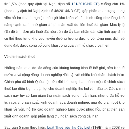
từ 1,5% (theo quy định tại Nghị định số
121/2010/NĐ-CP
) xuống còn 1%
(theo quy định tại Nghị định số 46/2014/NĐ-CP), góp phần quan trọng trong
việc hỗ trợ doanh nghiệp tháo gỡ khó khăn về tài chính cũng như tăng khả
năng cạnh tranh nhờ giảm chi phí sản xuất do tiền thuê đất giảm. Mức tỷ lệ
(%) để tính đơn giá thuê đất nêu trên do Ủy ban nhân dân cấp tỉnh quy định
cụ thể theo từng khu vực, tuyến đường tương đương với từng mục đích sử
dụng đất, được công bố công khai trong quá trình tổ chức thực hiện.
Về chính sách thuế
Những năm qua, do tác động của khủng hoảng kinh tế thế giới, nền kinh tế
nước ta và cộng đồng doanh nghiệp đối mặt với nhiều khó khăn, thách thức.
Chính phủ đã trình Quốc hội sửa đổi, bổ sung, ban hành một số chính sách
thuế tạo điều kiện thuận lợi cho doanh nghiệp thu hút vốn đầu tư. Các chính
sách này tuy có làm giảm thu ngân sách trong ngắn hạn, nhưng đã hỗ trợ
tích cực cho sản xuất, kinh doanh của doanh nghiệp, qua đó giảm bớt khó
khăn về vốn, hỗ trợ các doanh nghiệp từng bước phục hồi, phát triển sản
xuất kinh doanh, góp phần tăng thu ngân sách trong dài hạn.
Sau gần 5 năm thực hiện,
Luật Thuế tiêu thụ đặc biệt
(TTĐB) năm 2008 về