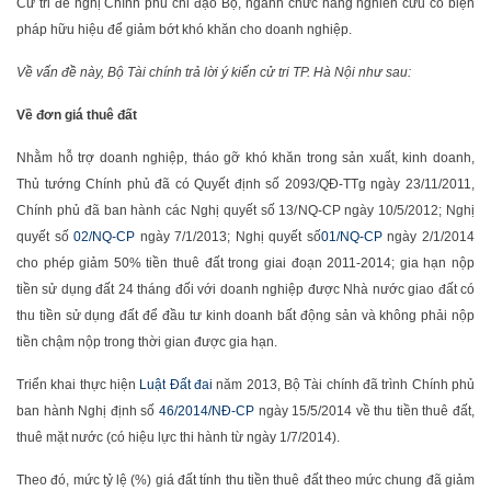
Cử tri đề nghị Chính phủ chỉ đạo Bộ, ngành chức năng nghiên cứu có biện
pháp hữu hiệu để giảm bớt khó khăn cho doanh nghiệp.
Về vấn đề này, Bộ Tài chính trả lời ý kiến cử tri TP. Hà Nội như sau:
Về đơn giá thuê đất
Nhằm hỗ trợ doanh nghiệp, tháo gỡ khó khăn trong sản xuất, kinh doanh,
Thủ tướng Chính phủ đã có Quyết định số 2093/QĐ-TTg ngày 23/11/2011,
Chính phủ đã ban hành các Nghị quyết số 13/NQ-CP ngày 10/5/2012; Nghị
quyết số
02/NQ-CP
ngày 7/1/2013; Nghị quyết số
01/NQ-CP
ngày 2/1/2014
cho phép giảm 50% tiền thuê đất trong giai đoạn 2011-2014; gia hạn nộp
tiền sử dụng đất 24 tháng đối với doanh nghiệp được Nhà nước giao đất có
thu tiền sử dụng đất để đầu tư kinh doanh bất động sản và không phải nộp
tiền chậm nộp trong thời gian được gia hạn.
Triển khai thực hiện
Luật Đất đai
năm 2013, Bộ Tài chính đã trình Chính phủ
ban hành Nghị định số
46/2014/NĐ-CP
ngày 15/5/2014 về thu tiền thuê đất,
thuê mặt nước (có hiệu lực thi hành từ ngày 1/7/2014).
Theo đó, mức tỷ lệ (%) giá đất tính thu tiền thuê đất theo mức chung đã giảm