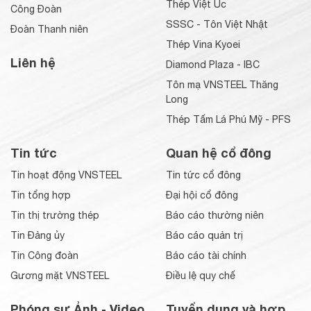
Thép Việt Úc
Công Đoàn
SSSC - Tôn Việt Nhật
Đoàn Thanh niên
Thép Vina Kyoei
Liên hệ
Diamond Plaza - IBC
Tôn mạ VNSTEEL Thăng
Long
Thép Tấm Lá Phú Mỹ - PFS
Tin tức
Quan hệ cổ đông
Tin hoạt động VNSTEEL
Tin tức cổ đông
Tin tổng hợp
Đại hội cổ đông
Tin thị trường thép
Báo cáo thường niên
Tin Đảng ủy
Báo cáo quản trị
Tin Công đoàn
Báo cáo tài chính
Gương mặt VNSTEEL
Điều lệ quy chế
Phóng sự Ảnh - Video
Tuyển dụng và hợp