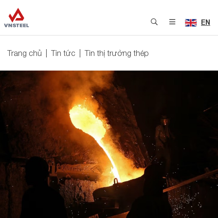
EN
Trang chủ
Tin tức
Tin thị trường thép