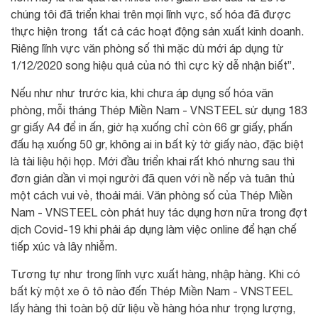
chúng tôi đã triển khai trên mọi lĩnh vực, số hóa đã được
thực hiện trong tất cả các hoạt động sản xuất kinh doanh.
Riêng lĩnh vực văn phòng số thì mặc dù mới áp dụng từ
1/12/2020 song hiệu quả của nó thì cực kỳ dễ nhận biết”.
Nếu như như trước kia, khi chưa áp dụng số hóa văn
phòng, mỗi tháng Thép Miền Nam - VNSTEEL sử dụng 183
gr giấy A4 để in ấn, giờ hạ xuống chỉ còn 66 gr giấy, phấn
đấu hạ xuống 50 gr, không ai in bất kỳ tờ giấy nào, đặc biệt
là tài liệu hội họp. Mới đầu triển khai rất khó nhưng sau thì
đơn giản dần vì mọi người đã quen với nề nếp và tuân thủ
một cách vui vẻ, thoải mái. Văn phòng số của Thép Miền
Nam - VNSTEEL còn phát huy tác dụng hơn nữa trong đợt
dịch Covid-19 khi phải áp dụng làm việc online để hạn chế
tiếp xúc và lây nhiễm.
Tương tự như trong lĩnh vực xuất hàng, nhập hàng. Khi có
bất kỳ một xe ô tô nào đến Thép Miền Nam - VNSTEEL
lấy hàng thì toàn bộ dữ liệu về hàng hóa như trọng lượng,