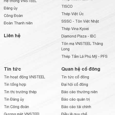
Hệ thống VNSTEEL
TISCO
Đảng ủy
Thép Việt Úc
Công Đoàn
SSSC - Tôn Việt Nhật
Đoàn Thanh niên
Thép Vina Kyoei
Liên hệ
Diamond Plaza - IBC
Tôn mạ VNSTEEL Thăng
Long
Thép Tấm Lá Phú Mỹ - PFS
Tin tức
Quan hệ cổ đông
Tin hoạt động VNSTEEL
Tin tức cổ đông
Tin tổng hợp
Đại hội cổ đông
Tin thị trường thép
Báo cáo thường niên
Tin Đảng ủy
Báo cáo quản trị
Tin Công đoàn
Báo cáo tài chính
Gương mặt VNSTEEL
Điều lệ quy chế