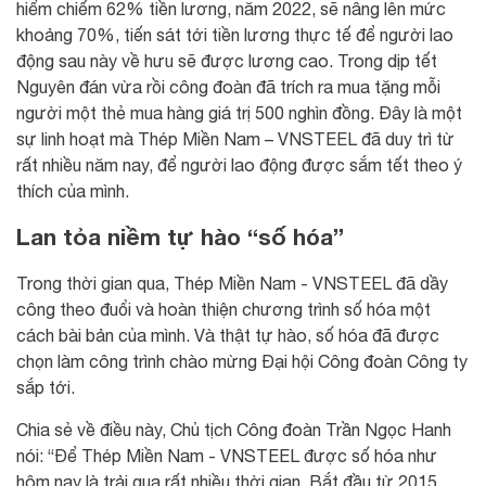
hiểm chiếm 62% tiền lương, năm 2022, sẽ nâng lên mức
khoảng 70%, tiến sát tới tiền lương thực tế để người lao
động sau này về hưu sẽ được lương cao. Trong dịp tết
Nguyên đán vừa rồi công đoàn đã trích ra mua tặng mỗi
người một thẻ mua hàng giá trị 500 nghìn đồng. Đây là một
sự linh hoạt mà Thép Miền Nam – VNSTEEL đã duy trì từ
rất nhiều năm nay, để người lao động được sắm tết theo ý
thích của mình.
Lan tỏa niềm tự hào “số hóa”
Trong thời gian qua, Thép Miền Nam - VNSTEEL đã dầy
công theo đuổi và hoàn thiện chương trình số hóa một
cách bài bản của mình. Và thật tự hào, số hóa đã được
chọn làm công trình chào mừng Đại hội Công đoàn Công ty
sắp tới.
Chia sẻ về điều này, Chủ tịch Công đoàn Trần Ngọc Hanh
nói: “Để Thép Miền Nam - VNSTEEL được số hóa như
hôm nay là trải qua rất nhiều thời gian. Bắt đầu từ 2015