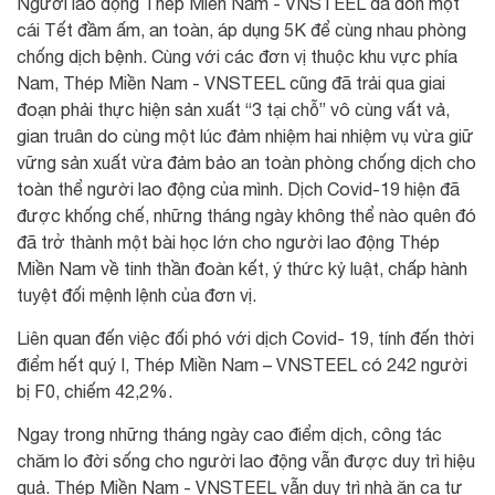
Người lao động Thép Miền Nam - VNSTEEL đã đón một
cái Tết đầm ấm, an toàn, áp dụng 5K để cùng nhau phòng
chống dịch bệnh. Cùng với các đơn vị thuộc khu vực phía
Nam, Thép Miền Nam - VNSTEEL cũng đã trải qua giai
đoạn phải thực hiện sản xuất “3 tại chỗ” vô cùng vất vả,
gian truân do cùng một lúc đảm nhiệm hai nhiệm vụ vừa giữ
vững sản xuất vừa đảm bảo an toàn phòng chống dịch cho
toàn thể người lao động của mình. Dịch Covid-19 hiện đã
được khống chế, những tháng ngày không thể nào quên đó
đã trở thành một bài học lớn cho người lao động Thép
Miền Nam về tinh thần đoàn kết, ý thức kỷ luật, chấp hành
tuyệt đối mệnh lệnh của đơn vị.
Liên quan đến việc đối phó với dịch Covid- 19, tính đến thời
điểm hết quý I, Thép Miền Nam – VNSTEEL có 242 người
bị F0, chiếm 42,2%.
Ngay trong những tháng ngày cao điểm dịch, công tác
chăm lo đời sống cho người lao động vẫn được duy trì hiệu
quả. Thép Miền Nam - VNSTEEL vẫn duy trì nhà ăn ca tự