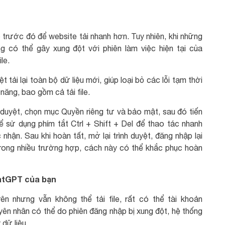
p trước đó để website tải nhanh hơn. Tuy nhiên, khi những
úng có thể gây xung đột với phiên làm việc hiện tại của
le.
tải lại toàn bộ dữ liệu mới, giúp loại bỏ các lỗi tạm thời
ăng, bao gồm cả tải file.
 duyệt, chọn mục Quyền riêng tư và bảo mật, sau đó tiến
 sử dụng phím tắt Ctrl + Shift + Del để thao tác nhanh
hận. Sau khi hoàn tất, mở lại trình duyệt, đăng nhập lại
Trong nhiều trường hợp, cách này có thể khắc phục hoàn
hatGPT của bạn
n nhưng vẫn không thể tải file, rất có thể tài khoản
ên nhân có thể do phiên đăng nhập bị xung đột, hệ thống
 dữ liệu.