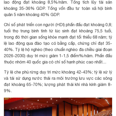
lao động đạt khoảng 8,5%/năm. Tổng tích lũy tài sản
khoảng 35-36% GDP. Tổng vốn đầu tư toàn xã hội bình
quân 5 năm khoảng 40% GDP.
Chỉ số phát triển con người (HDI) phấn đấu đạt khoảng 0,8;
tuổi thọ trung bình tính từ lúc sinh đạt khoảng 75,5 tuổi,
trong đó thời gian sống khỏe mạnh đạt tối thiểu 68 năm; tỷ
lệ lao động qua đào tạo có bằng cấp, chứng chỉ đạt 35-
40%. Tỷ lệ hộ nghèo (theo chuẩn nghèo đa chiều giai đoạn
2026-2030) duy trì mức giảm 1-1,5 điểm%/năm. Phấn đấu
thuộc nhóm 40 quốc gia có chỉ số hạnh phúc cao nhất…
Tỷ lệ che phủ rừng duy trì mức khoảng 42-43%; tỷ lệ xử lý
và tái sử dụng nước thải ra môi trường lưu vực các sông
đạt khoảng 65-70%; lượng phát thải khí nhà kính giảm 8-
9%.