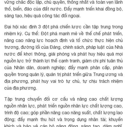
vững chắc độc lập, chủ quyền, thống nhất và toàn vẹn lãnh
thổ, biển, đảo của đất nước. Đẩy mạnh triển khai đồng bộ,
sáng tạo, hiệu quả công tác đối ngoại.
Đại hội xác định 3 đột phá chiến lược cần tập trung trong
nhiệm kỳ. Cụ thể: Đột phá mạnh mẽ về thể chế phát triển,
nâng cao năng lực hoạch định và tổ chức thực hiện chủ
trương, đường lối của Đảng, chính sách, pháp luật của Nhà
nước để khơi thông, giải phóng và phát huy hiệu quả mọi
nguồn lực trở thành lợi thế cạnh tranh, giảm chi phí tuân thủ
của Nhân dân, doanh nghiệp; đẩy mạnh phân cấp, phân
quyền trong quản lý, quản trị phát triển giữa Trung ương và
địa phương, phát huy vai trò tự chủ, tự chịu trách nhiệm
của địa phương.
Tập trung chuyển đổi cơ cấu và nâng cao chất lượng
nguồn nhân lực, phát triển nguồn nhân lực chất lượng cao,
trình độ cao; góp phần nâng cao năng suất, chất lượng lao
động; đẩy mạnh thu hút và trọng dụng nhân tài; khuyến
khích và bảo vệ cán bộ năng động, sáng tạo, dám nghĩ,