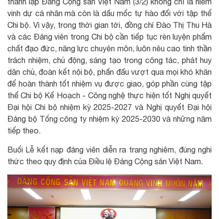
thành lập Đảng Cộng sản Việt Nam (3/2) không chỉ là niềm
vinh dự cá nhân mà còn là dấu mốc tự hào đối với tập thể
Chi bộ. Vì vậy, trong thời gian tới, đồng chí Đào Thị Thu Hà
và các Đảng viên trong Chi bộ cần tiếp tục rèn luyện phẩm
chất đạo đức, năng lực chuyên môn, luôn nêu cao tinh thần
trách nhiệm, chủ động, sáng tạo trong công tác, phát huy
dân chủ, đoàn kết nội bộ, phấn đấu vượt qua mọi khó khăn
để hoàn thành tốt nhiệm vụ được giao, góp phần cùng tập
thể Chi bộ Kế Hoạch - Công nghệ thực hiện tốt Nghị quyết
Đại hội Chi bộ nhiệm kỳ 2025-2027 và Nghị quyết Đại hội
Đảng bộ Tổng công ty nhiệm kỳ 2025-2030 và những năm
tiếp theo.
Buổi Lễ kết nạp đảng viên diễn ra trang nghiêm, đúng nghi
thức theo quy định của Điều lệ Đảng Cộng sản Việt Nam.