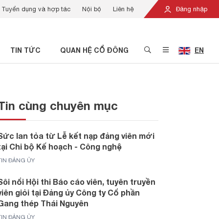
Tuyển dụng và hợp tác
Nội bộ
Liên hệ
Đăng nhập
TIN TỨC
QUAN HỆ CỔ ĐÔNG
EN
Tin cùng chuyên mục
Sức lan tỏa từ Lễ kết nạp đảng viên mới
tại Chi bộ Kế hoạch - Công nghệ
TIN ĐẢNG ỦY
Sôi nổi Hội thi Báo cáo viên, tuyên truyền
viên giỏi tại Đảng ủy Công ty Cổ phần
Gang thép Thái Nguyên
TIN ĐẢNG ỦY