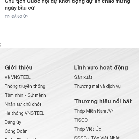
Chủ tịch Quốc hội dự khởi động dự án chào mừng
ngày bầu cử
TIN ĐẢNG ỦY
;
Giới thiệu
Lĩnh vực hoạt động
Về VNSTEEL
Sản xuất
Phòng truyền thống
Thương mại và dịch vụ
Tầm nhìn - Sứ mệnh
Thương hiệu nổi bật
Nhân sự chủ chốt
Thép Miền Nam /V/
Hệ thống VNSTEEL
TISCO
Đảng ủy
Thép Việt Úc
Công Đoàn
SSSC - Tôn Việt Nhật