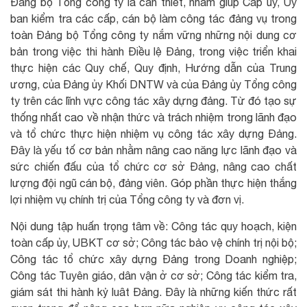
Đảng bộ Tổng công ty là cần thiết, nhằm giúp Cấp ủy, Ủy
ban kiểm tra các cấp, cán bộ làm công tác đảng vụ trong
toàn Đảng bộ Tổng công ty nắm vững những nội dung cơ
bản trong việc thi hành Điều lệ Đảng, trong việc triển khai
thực hiện các Quy chế, Quy định, Hướng dẫn của Trung
ương, của Đảng ủy Khối DNTW và của Đảng ủy Tổng công
ty trên các lĩnh vực công tác xây dựng đảng. Từ đó tạo sự
thống nhất cao về nhận thức và trách nhiệm trong lãnh đạo
và tổ chức thực hiện nhiệm vụ công tác xây dựng Đảng.
Đây là yếu tố cơ bản nhằm nâng cao năng lực lãnh đạo và
sức chiến đấu của tổ chức cơ sở Đảng, nâng cao chất
lượng đội ngũ cán bộ, đảng viên. Góp phần thực hiện thắng
lợi nhiệm vụ chính trị của Tổng công ty và đơn vị.
Nội dung tập huấn trọng tâm về: Công tác quy hoạch, kiện
toàn cấp ủy, UBKT cơ sở; Công tác bảo vệ chính trị nội bộ;
Công tác tổ chức xây dựng Đảng trong Doanh nghiệp;
Công tác Tuyên giáo, dân vận ở cơ sở; Công tác kiểm tra,
giám sát thi hành kỷ luât Đảng. Đây là những kiến thức rất