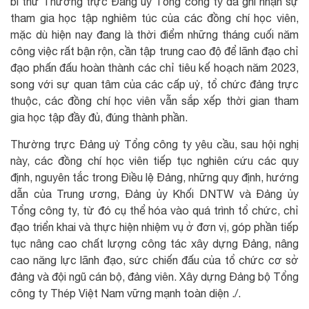
bí thư Thường trực Đảng ủy Tổng công ty đã ghi nhận sự
tham gia học tập nghiêm túc của các đồng chí học viên,
mặc dù hiện nay đang là thời điểm những tháng cuối năm
công việc rất bận rộn, cần tập trung cao độ để lãnh đạo chỉ
đạo phấn đấu hoàn thành các chỉ tiêu kế hoạch năm 2023,
song với sự quan tâm của các cấp uỷ, tổ chức đảng trực
thuộc, các đồng chí học viên vẫn sắp xếp thời gian tham
gia học tập đầy đủ, đúng thành phần.
Thường trực Đảng uỷ Tổng công ty yêu cầu, sau hội nghị
này, các đồng chí học viên tiếp tục nghiên cứu các quy
định, nguyên tắc trong Điều lệ Đảng, những quy định, hướng
dẫn của Trung ương, Đảng ủy Khối DNTW và Đảng ủy
Tổng công ty, từ đó cụ thể hóa vào quá trình tổ chức, chỉ
đạo triển khai và thực hiện nhiệm vụ ở đơn vị, góp phần tiếp
tục nâng cao chất lượng công tác xây dựng Đảng, nâng
cao năng lực lãnh đạo, sức chiến đấu của tổ chức cơ sở
đảng và đội ngũ cán bộ, đảng viên. Xây dựng Đảng bộ Tổng
công ty Thép Việt Nam vững mạnh toàn diện ./.