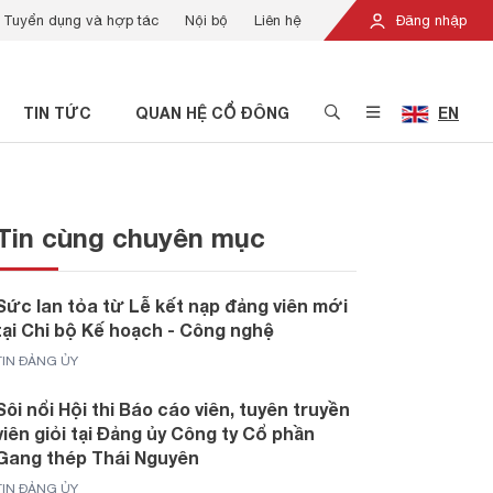
Tuyển dụng và hợp tác
Nội bộ
Liên hệ
Đăng nhập
TIN TỨC
QUAN HỆ CỔ ĐÔNG
EN
Tin cùng chuyên mục
Sức lan tỏa từ Lễ kết nạp đảng viên mới
tại Chi bộ Kế hoạch - Công nghệ
TIN ĐẢNG ỦY
Sôi nổi Hội thi Báo cáo viên, tuyên truyền
viên giỏi tại Đảng ủy Công ty Cổ phần
Gang thép Thái Nguyên
TIN ĐẢNG ỦY