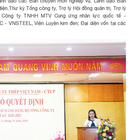
Lãnh đạo các Ban chuyên môn nghiệp vụ, Lãnh đạo Ban
iện,Thư ký Tổng công ty, Trợ lý Hội đồng quản trị, Trợ lý
 Công ty TNHH MTV Cung ứng nhân lực quốc tế -
VNSTEEL, Viện Luyện kim đen; Đại diện vốn tại các