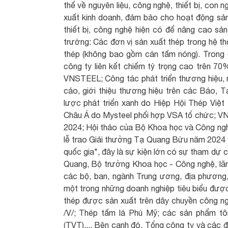
thế về nguyên liệu, công nghệ, thiết bị, con
xuất kinh doanh, đảm bảo cho hoạt động sản 
thiết bị, công nghệ hiện có để nâng cao sản 
trường: Các đơn vị sản xuất thép trong hệ 
thép (không bao gồm cán tấm nóng). Trong đ
công ty liên kết chiếm tỷ trọng cao trên 70
VNSTEEL; Công tác phát triển thương hiệu,
cáo, giới thiệu thương hiệu trên các Báo, Tạ
lược phát triển xanh do Hiệp Hội Thép Việt
Châu Á do Mysteel phối hợp VSA tổ chức; V
2024; Hội thảo của Bộ Khoa học và Công ng
lễ trao Giải thưởng Tạ Quang Bửu năm 2024 
quốc gia", đây là sự kiện lớn có sự tham dự
Quang, Bộ trưởng Khoa học - Công nghệ, lãn
các bộ, ban, ngành Trung ương, địa phương
một trong những doanh nghiệp tiêu biểu đượ
thép được sản xuất trên dây chuyền công n
/V/; Thép tấm lá Phú Mỹ; các sản phẩm 
(TVT),... Bên cạnh đó, Tổng công ty và các 