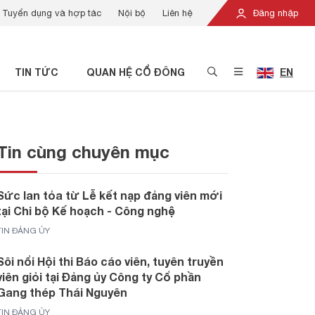
Tuyển dụng và hợp tác
Nội bộ
Liên hệ
Đăng nhập
TIN TỨC
QUAN HỆ CỔ ĐÔNG
EN
Tin cùng chuyên mục
Sức lan tỏa từ Lễ kết nạp đảng viên mới
tại Chi bộ Kế hoạch - Công nghệ
TIN ĐẢNG ỦY
Sôi nổi Hội thi Báo cáo viên, tuyên truyền
viên giỏi tại Đảng ủy Công ty Cổ phần
Gang thép Thái Nguyên
TIN ĐẢNG ỦY