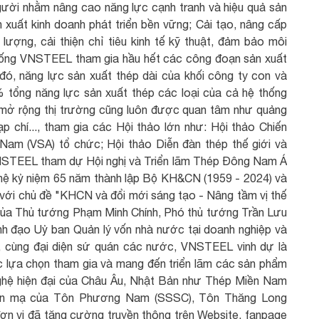
 người nhằm nâng cao năng lực cạnh tranh và hiệu quả sản
xuất kinh doanh phát triển bền vững; Cải tạo, nâng cấp
lượng, cải thiện chỉ tiêu kinh tế kỹ thuật, đảm bảo môi
thống VNSTEEL tham gia hầu hết các công đoạn sản xuất
ó, năng lực sản xuất thép dài của khối công ty con và
% tổng năng lực sản xuất thép các loại của cả hệ thống
 mở rộng thị trường cũng luôn được quan tâm như quảng
p chí..., tham gia các Hội thảo lớn như: Hội thảo Chiến
 Nam (VSA) tổ chức; Hội thảo Diễn đàn thép thế giới và
NSTEEL tham dự Hội nghị và Triển lãm Thép Đông Nam Á
hệ kỷ niệm 65 năm thành lập Bộ KH&CN (1959 - 2024) và
với chủ đề "KHCN và đổi mới sáng tạo - Nâng tầm vị thế
 của Thủ tướng Phạm Minh Chính, Phó thủ tướng Trần Lưu
h đạo Uỷ ban Quản lý vốn nhà nước tại doanh nghiệp và
, cùng đại diện sứ quán các nước, VNSTEEL vinh dự là
c lựa chọn tham gia và mang đến triển lãm các sản phẩm
ghệ hiện đại của Châu Âu, Nhật Bản như Thép Miền Nam
tôn mạ của Tôn Phương Nam (SSSC), Tôn Thăng Long
đơn vị đã tăng cường truyền thông trên Website, fanpage