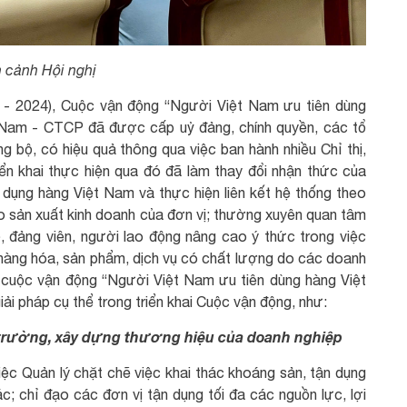
n cảnh Hội nghị
9 - 2024), Cuộc vận động “Người Việt Nam ưu tiên dùng
 Nam - CTCP đã được cấp uỷ đảng, chính quyền, các tổ
ồng bộ, có hiệu quả thông qua việc ban hành nhiều Chỉ thị,
iển khai thực hiện qua đó đã làm thay đổi nhận thức của
 dụng hàng Việt Nam và thực hiện liên kết hệ thống theo
 sản xuất kinh doanh của đơn vị; thường xuyên quan tâm
, đảng viên, người lao động nâng cao ý thức trong việc
 hàng hóa, sản phẩm, dịch vụ có chất lượng do các doanh
 cuộc vận động “Người Việt Nam ưu tiên dùng hàng Việt
iải pháp cụ thể trong triển khai Cuộc vận động, như:
 trường, xây dựng thương hiệu của doanh nghiệp
ệc Quản lý chặt chẽ việc khai thác khoáng sản, tận dụng
hác; chỉ đạo các đơn vị tận dụng tối đa các nguồn lực, lợi