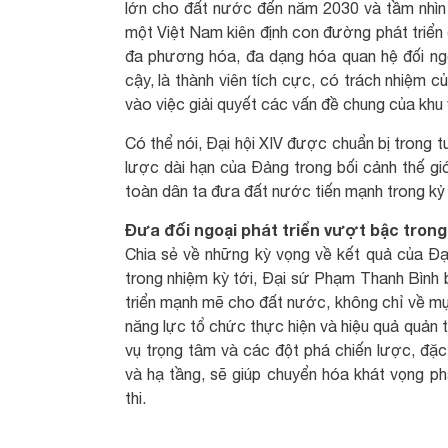
lớn cho đất nước đến năm 2030 và tầm nhìn p
một Việt Nam kiên định con đường phát triển đ
đa phương hóa, đa dạng hóa quan hệ đối ngoại
cậy, là thành viên tích cực, có trách nhiệm 
vào việc giải quyết các vấn đề chung của khu
Có thể nói, Đại hội XIV được chuẩn bị trong tư
lược dài hạn của Đảng trong bối cảnh thế giớ
toàn dân ta đưa đất nước tiến mạnh trong kỷ
Đưa đối ngoại phát triển vượt bậc tron
Chia sẻ về những kỳ vọng về kết quả của Đại 
trong nhiệm kỳ tới, Đại sứ Phạm Thanh Bình b
triển mạnh mẽ cho đất nước, không chỉ về mục
năng lực tổ chức thực hiện và hiệu quả quản tr
vụ trọng tâm và các đột phá chiến lược, đặc
và hạ tầng, sẽ giúp chuyển hóa khát vọng ph
thi.