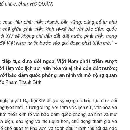
ổ chức. (Ảnh: HỒ QUÂN)
c mục tiêu phát triển nhanh, bền vững; củng cố tự chủ
t chẽ giữa phát triển kinh tế-xã hội với bảo đảm quốc
ội XIV sẽ không chỉ dẫn dắt đất nước phát triển trong
để Việt Nam tự tin bước vào giai đoạn phát triển mới"
-
 tiếp tục đưa đối ngoại Việt Nam phát triển vượt
 tầm vóc lịch sử, văn hóa và vị thế của đất nước;
ế với bảo đảm quốc phòng, an ninh và mở rộng quan
uốc Phạm Thanh Bình
nghị quyết Đại hội XIV được kỳ vọng sẽ tiếp tục đưa đối
 nguyên mới, tương xứng với tầm vóc lịch sử, văn hóa và
hát triển kinh tế với bảo đảm quốc phòng, an ninh và mở
àn diện, sâu rộng và hiệu quả hơn, chủ động tham gia và
 chế quản trị khu vực và toàn cầu; tranh thủ tối đa các