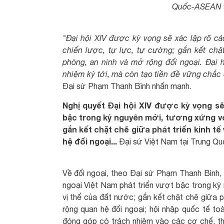
Quốc-ASEAN t
"Đại hội XIV được kỳ vọng sẽ xác lập rõ cá
chiến lược, tự lực, tự cường; gắn kết chặ
phòng, an ninh và mở rộng đối ngoại. Đại h
nhiệm kỳ tới, mà còn tạo tiền đề vững chắc 
Đại sứ Phạm Thanh Bình nhấn mạnh.
Nghị quyết Đại hội XIV được kỳ vọng sẽ
bậc trong kỷ nguyên mới, tương xứng với
gắn kết chặt chẽ giữa phát triển kinh t
hệ đối ngoại...
Đại sứ Việt Nam tại Trung Q
Về đối ngoại, theo Đại sứ Phạm Thanh Bình, 
ngoại Việt Nam phát triển vượt bậc trong kỷ
vị thế của đất nước; gắn kết chặt chẽ giữa p
rộng quan hệ đối ngoại; hội nhập quốc tế to
đóng góp có trách nhiệm vào các cơ chế, thể