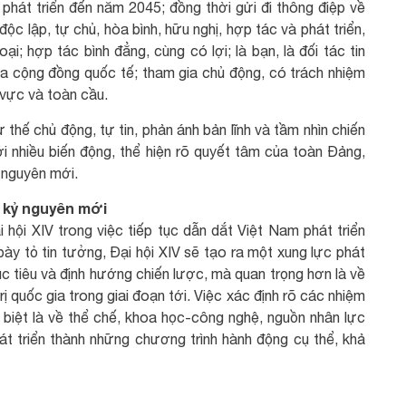
hát triển đến năm 2045; đồng thời gửi đi thông điệp về
ộc lập, tự chủ, hòa bình, hữu nghị, hợp tác và phát triển,
; hợp tác bình đẳng, cùng có lợi; là bạn, là đối tác tin
của cộng đồng quốc tế; tham gia chủ động, có trách nhiệm
 vực và toàn cầu.
 thế chủ động, tự tin, phản ánh bản lĩnh và tầm nhìn chiến
i nhiều biến động, thể hiện rõ quyết tâm của toàn Đảng,
 nguyên mới.
g kỷ nguyên mới
hội XIV trong việc tiếp tục dẫn dắt Việt Nam phát triển
ày tỏ tin tưởng, Đại hội XIV sẽ tạo ra một xung lực phát
 tiêu và định hướng chiến lược, mà quan trọng hơn là về
ị quốc gia trong giai đoạn tới. Việc xác định rõ các nhiệm
 biệt là về thể chế, khoa học-công nghệ, nguồn nhân lực
át triển thành những chương trình hành động cụ thể, khả