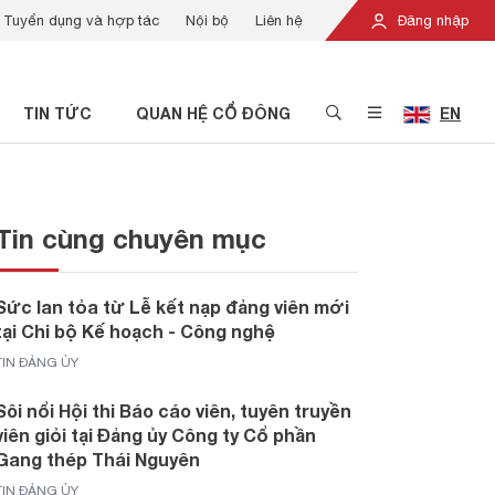
Tuyển dụng và hợp tác
Nội bộ
Liên hệ
Đăng nhập
TIN TỨC
QUAN HỆ CỔ ĐÔNG
EN
Tin cùng chuyên mục
Sức lan tỏa từ Lễ kết nạp đảng viên mới
tại Chi bộ Kế hoạch - Công nghệ
TIN ĐẢNG ỦY
Sôi nổi Hội thi Báo cáo viên, tuyên truyền
viên giỏi tại Đảng ủy Công ty Cổ phần
Gang thép Thái Nguyên
TIN ĐẢNG ỦY