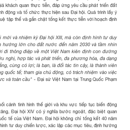
iá khách quan thực tiễn, đáp ứng yêu cầu phát triển đất
h động và tổ chức thực hiện sau Đại hội. Quá trình lấy ý
í tuệ tập thể và gắn chặt tổng kết thực tiễn với hoạch định
i mới và nhiệm kỳ Đại hội XIII, mà còn định hình tư duy
ịnh hướng lớn cho đất nước đến năm 2030 và tầm nhìn
ửi đi thông điệp về một Việt Nam kiên định con đường
hữu nghị, hợp tác và phát triển, đa phương hóa, đa dạng
g, cùng có lợi; là bạn, là đối tác tin cậy, là thành viên
g quốc tế; tham gia chủ động, có trách nhiệm vào việc
ực và toàn cầu"
- Đại sứ Việt Nam tại Trung Quốc Phạm
 cảnh tình hình thế giới và khu vực tiếp tục biến động
tăng, Đại hội XIV có ý nghĩa bước ngoặt, đặc biệt quan
p quốc tế của Việt Nam. Đại hội không chỉ tổng kết 40 năm
 hình tư duy chiến lược, xác lập các mục tiêu, định hướng